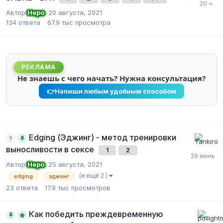
Автор
Неро
,
20 августа, 2021
134
ответа
67.9 тыс
просмотра
РЕКЛАМА
Не знаешь с чего начать? Нужна консультация?
👉
Напиши любым удобным способом
Edging (Эджинг) - метод тренировки
выносливости в сексе
1
2
Автор
Неро
,
25 августа, 2021
(и ещё 2 )
edging
эджинг
23
ответа
17.9 тыс
просмотров
Как победить преждевременную