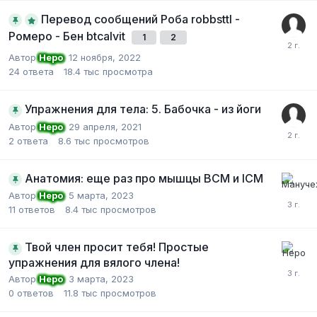
Перевод сообщений Роба robbsttl -
Ромеро - Бен btcalvit
1
2
Автор
Неро
,
12 ноября, 2022
24
ответа
18.4 тыс
просмотра
Упражнения для тела: 5. Бабочка - из йоги
Автор
Неро
,
29 апреля, 2021
2
ответа
8.6 тыс
просмотров
Анатомия: еще раз про мышцы BCM и ICM
Автор
Неро
,
5 марта, 2023
11
ответов
8.4 тыс
просмотров
Твой член просит тебя! Простые
упражнения для вялого члена!
Автор
Неро
,
3 марта, 2023
0
ответов
11.8 тыс
просмотров