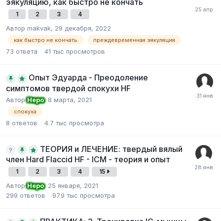
эякуляцию, как быстро не кончать
1
2
3
4
Автор makvak,
29 декабря, 2022
как быстро не кончать
преждевременная эякуляция
73
ответа
41 тыс
просмотров
Опыт Эдуарда - Преодоление
симптомов твердой спокухи HF
Автор
Неро
,
8 марта, 2021
спокуха
8
ответов
4.7 тыс
просмотра
ТЕОРИЯ и ЛЕЧЕНИЕ: твердый вялый
член Hard Flaccid HF - ICM - теория и опыт
1
2
3
4
15
Автор
Неро
,
25 января, 2021
299
ответов
97.9 тыс
просмотра