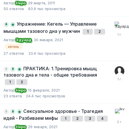
Автор
Неро
,
29 марта, 2011
50
ответов
83.9 тыс
просмотра
Упражнение: Кегель — Управление
мышцами тазового дна у мужчин
1
2
Автор
Эдуард
,
30 января, 2021
кегель
27
ответов
33.4 тыс
просмотра
ПРАКТИКА: 1.Тренировка мышц
тазового дна и тела - общие требования
1
2
Автор
Неро
,
15 февраля, 2021
23
ответа
24.4 тыс
просмотров
Сексуальное здоровье - Трагедия
идей - Разбиваем мифы
1
2
3
4
Автор
Неро
,
26 января, 2021