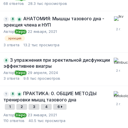
68
ответов
28.3 тыс
просмотров
АНАТОМИЯ: Мышцы тазового дна -
эрекция члена и НУП
Автор
Неро
,
22 января, 2021
эрекция
3
ответа
13.2 тыс
просмотра
3 упражнения при эректильной дисфункции
эффективнее виагры
Автор
Неро
,
29 апреля, 2024
3
ответа
9.6 тыс
просмотров
ПРАКТИКА: 0. ОБЩИЕ МЕТОДЫ
тренировки мышц тазового дна
1
2
3
4
6
Автор
Неро
,
23 января, 2021
110
ответов
40.5 тыс
просмотра