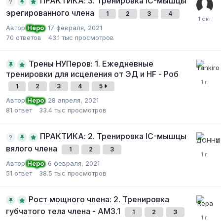
ПРАКТИКА: 3. Тренировка IC-мышцы
эрегированного члена
1
2
3
4
Автор
Неро
,
17 февраля, 2021
70
ответов
43.1 тыс
просмотров
Трены НУПеров: 1. Ежедневные
тренировки для исцеления от ЭД и HF - Роб
1
2
3
4
5
Автор
Неро
,
28 апреля, 2021
81
ответ
33.4 тыс
просмотров
ПРАКТИКА: 2. Тренировка IC-мышцы
вялого члена
1
2
3
Автор
Неро
,
6 февраля, 2021
51
ответ
38.5 тыс
просмотров
Рост мощного члена: 2. Тренировка
губчатого тела члена - АМ3.1
1
2
3