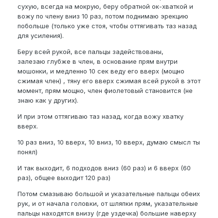
сухую, всегда на мокрую, беру обратной ок-хваткой и
вожу по члену вниз 10 раз, потом поднимаю эрекцию
побольше (только уже стоя, чтобы оттягивать таз назад
для усиления).
Беру всей рукой, все пальцы задействованы,
залезаю глубже в член, в основание прям внутри
мошонки, и медленно 10 сек веду его вверх (мощно
сжимая член) , тяну его вверх сжимая всей рукой в этот
момент, прям мощно, член фиолетовый становится (не
знаю как у других).
И при этом оттягиваю таз назад, когда вожу хватку
вверх.
10 раз вниз, 10 вверх, 10 вниз, 10 вверх, думаю смысл ты
понял)
И так выходит, 6 подходов вниз (60 раз) и 6 вверх (60
раз), общее выходит 120 раз)
Потом смазываю большой и указательные пальцы обеих
рук, и от начала головки, от шляпки прям, указательные
пальцы находятся внизу (где уздечка) большие наверху