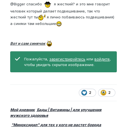
@Bigger
спасибо
я жесткий? и это мне говорит
человек который делает подвешивание, так что
жесткий тут ты
я лично побаиваюсь подвешивания)
а синяки там небольшие
Вот и сам синячок
Пожалуйста,
зарегистрируйтесь
или
войдите
,
чтобы увидеть скрытое изображение.
2
2
Мой дневник
Бады | Витамины | для улучшения
мужского здоровья
"Миноксидил" для тех у кого не растет борода