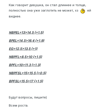
Как говорит девушка, он стал длиннее и толще,
полностью она уже заглотить не может, хз
ей
виднее.
NBPEL
=13>14,5 (+1,5)
BPEL
=14,5>16,4 (+1,9)
EG
=12,5>13,5 (+1)
NBPFL=8,5>10 (+1,5)
BPFL=10>11,3 (+1,3)
NBPFSL
=15>15,5 (+0,5)
BPFSL
=15,5>17 (+1,5)
Будут вопросы, пишите)
Всем роста.