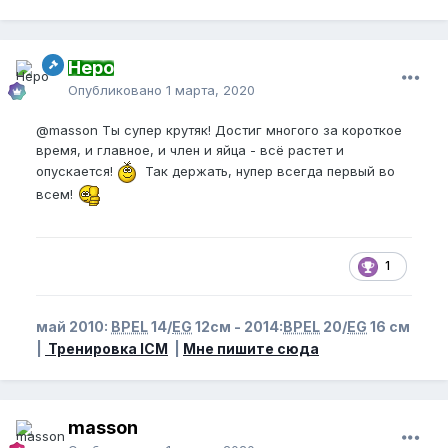
Неро
Опубликовано
1 марта, 2020
@masson
Ты супер крутяк! Достиг многого за короткое
время, и главное, и член и яйца - всё растет и
опускается!
Так держать, нупер всегда первый во
всем!
1
май 2010:
BPEL
14/
EG
12см - 2014:
BPEL
20/
EG
16 см
|
Тренировка ICM
|
Мне пишите сюда
masson