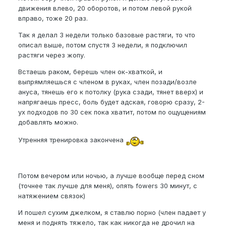
движения влево, 20 оборотов, и потом левой рукой
вправо, тоже 20 раз.
Так я делал 3 недели только базовые растяги, то что
описал выше, потом спустя 3 недели, я подключил
растяги через жопу.
Встаешь раком, берешь член ок-хваткой, и
выпрямляешься с членом в руках, член позади/возле
ануса, тянешь его к потолку (рука сзади, тянет вверх) и
напрягаешь пресс, боль будет адская, говорю сразу, 2-
ух подходов по 30 сек пока хватит, потом по ощущениям
добавлять можно.
Утренняя тренировка закончена
Потом вечером или ночью, а лучше вообще перед сном
(точнее так лучше для меня), опять fowers 30 минут, с
натяжением связок)
И пошел сухим джелком, я ставлю порно (член падает у
меня и поднять тяжело, так как никогда не дрочил на