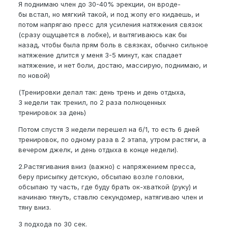
Я поднимаю член до 30-40% эрекции, он вроде-
бы встал, но мягкий такой, и под жопу его кидаешь, и
потом напрягаю пресс для усиления натяжения связок
(сразу ощущается в лобке), и вытягиваюсь как бы
назад, чтобы была прям боль в связках, обычно сильное
натяжение длится у меня 3-5 минут, как спадает
натяжение, и нет боли, достаю, массирую, поднимаю, и
по новой)
(Тренировки делал так: день трень и день отдыха,
3 недели так тренил, по 2 раза полноценных
тренировок за день)
Потом спустя 3 недели перешел на 6/1, то есть 6 дней
тренировок, по одному раза в 2 этапа, утром растяги, а
вечером джелк, и день отдыха в конце недели).
2.Растягивания вниз (важно) с напряжением пресса,
беру присыпку детскую, обсыпаю возле головки,
обсыпаю ту часть, где буду брать ок-хваткой (руку) и
начинаю тянуть, ставлю секундомер, натягиваю член и
тяну вниз.
3 подхода по 30 сек.