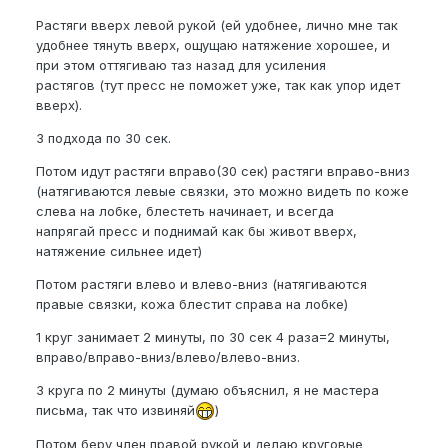
Растяги вверх левой рукой (ей удобнее, лично мне так
удобнее тянуть вверх, ощущаю натяжение хорошее, и
при этом оттягиваю таз назад для усиления
растягов (тут пресс не поможет уже, так как упор идет
вверх).
3 подхода по 30 сек.
Потом идут растяги вправо(30 сек) растяги вправо-вниз
(натягиваются левые связки, это можно видеть по коже
слева на лобке, блестеть начинает, и всегда
напрягай пресс и поднимай как бы живот вверх,
натяжение сильнее идет)
Потом растяги влево и влево-вниз (натягиваются
правые связки, кожа блестит справа на лобке)
1 круг занимает 2 минуты, по 30 сек 4 раза=2 минуты,
вправо/вправо-вниз/влево/влево-вниз.
3 круга по 2 минуты (думаю объяснил, я не мастера
письма, так что извиняй
)
Потом беру член правой рукой и делаю круговые