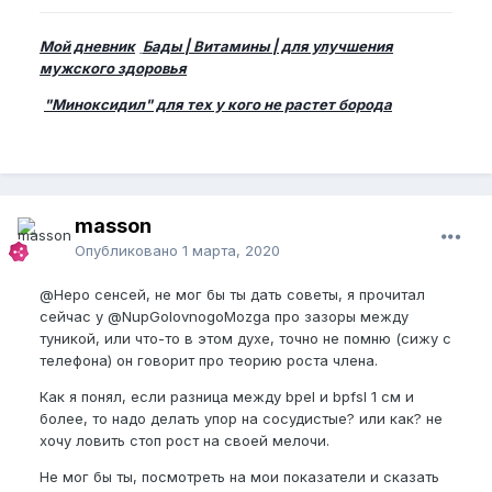
Мой дневник
Бады | Витамины | для улучшения
мужского здоровья
"Миноксидил" для тех у кого не растет борода
masson
Опубликовано
1 марта, 2020
@Неро
сенсей, не мог бы ты дать советы, я прочитал
сейчас у
@NupGolovnogoMozga
про зазоры между
туникой, или что-то в этом духе, точно не помню (сижу с
телефона) он говорит про теорию роста члена.
Как я понял, если разница между bpel и bpfsl 1 см и
более, то надо делать упор на сосудистые? или как? не
хочу ловить стоп рост на своей мелочи.
Не мог бы ты, посмотреть на мои показатели и сказать