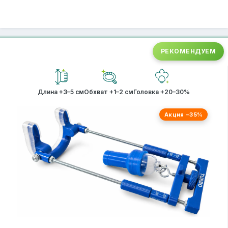
РЕКОМЕНДУЕМ
Длина +3–5 см
Обхват +1–2 см
Головка +20–30%
Акция −35%