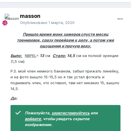
masson
Опубликовано
1 марта, 2020
Пришло время моих замеров спустя месяц
тренировок, сразу перейдем к делу, а потом уже
ощущения и прочую воду.
Было:
NBPEL
=
13
см
Стало:
14,5
см на полной эрекции
(1,5 см)
P.S. мой член немного бананом, забыл прижать линейку,
и на фото вышло 15-15,5 но я так устал фоткать и
поднимать член, что оставил, там нет никаких 15, вышло
14,5.
До:
Пожалуйста,
зарегистрируйтесь
или
войдите
, чтобы увидеть скрытое
изображение.