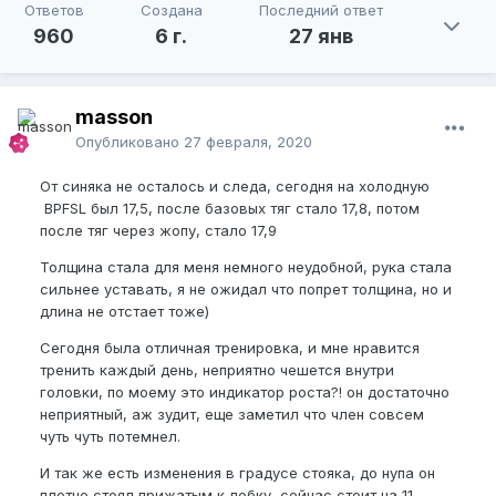
Ответов
Создана
Последний ответ
960
6 г.
27 янв
masson
Опубликовано
27 февраля, 2020
От синяка не осталось и следа, сегодня на холодную
BPFSL был 17,5, после базовых тяг стало 17,8, потом
после тяг через жопу, стало 17,9
Толщина стала для меня немного неудобной, рука стала
сильнее уставать, я не ожидал что попрет толщина, но и
длина не отстает тоже)
Сегодня была отличная тренировка, и мне нравится
тренить каждый день, неприятно чешется внутри
головки, по моему это индикатор роста?! он достаточно
неприятный, аж зудит, еще заметил что член совсем
чуть чуть потемнел.
И так же есть изменения в градусе стояка, до нупа он
плотно стоял прижатым к лобку, сейчас стоит на 11