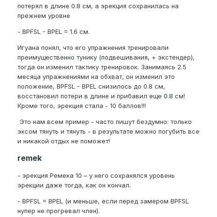
потерял в длине 0.8 см, а эрекция сохранилась на
прежнем уровне
- BPFSL - BPEL = 1.6 см.
Игуана понял, что его упражнения тренировали
преимущественно тунику (подвешивания, + экстендер),
тогда он изменил тактику тренировок. Занимаясь 2.5
месяца упражнениями на обхват, он изменил это
положение, BPFSL - BPEL снизилось до 0.8 см,
восстановил потери в длине и прибавил еще 0.8 см!
Кроме того, эрекция стала - 10 баллов!!!
Это нам всем пример - часто пишут бездумно: только
эксом тянуть и тянуть - в результате можно погубить все
и никакой отдых не поможет!
remek
- эрекция Ремека 10 – у него сохранялся уровень
эрекции даже тогда, как он кончал.
- BPFSL = BPEL (и меньше, если перед замером BPFSL
нупер не прогревал член).