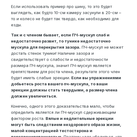
Если использовать пример про шину, то это будет
выглядеть, как будто 10-см камеру засунули в 20-см –
то и колесо не будет так твердо, как необходимо для
езды.
Так и с членом бывает, если ПЧ-мускул слаб и
недостаточно развит, то тунике недостаточно
мускула для перекрытия зазора.
ПЧ-мускул не может
достать стенок туники! Наличие зазора и
свидетельствует о слабости и недостаточности
размера ПЧ-мускула, значит ПЧ-мускул является
препятствием для роста члена, результате этого член
будет иметь слабые эрекции.
Если вы упражнениями
добьетесь роста вашего пч-мускула, то ваши
эрекции должны стать твердыми, а размер члена
должен увеличиться.
Конечно, одного этого доказательства мало, чтобы
определить является ли ПЧ-мускул сдерживающим
фактором роста.
Вялые и недлительные эрекции
могут быть следствием нездорового образа жизни,
малой концентрацией тестостерона и
перетренированностью.
Поэтому надо убедиться, что