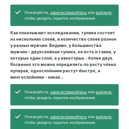
Пожалуйста,
зарегистрируйтесь
или
войдите
,
чтобы увидеть скрытое изображение.
Как показывают исследования, туника состоит
из нескольких слоев, и количество слоев разное
у разных мужчин. Видимо, у большинства
мужчин - двухслойная туника, но есть и такие, у
которых один слой, а у некоторых - более двух.
Косвенно это можно определить по росту члена
нуперов, однослойники растут быстро, а
многослойники - никак...
Пожалуйста,
зарегистрируйтесь
или
войдите
,
чтобы увидеть скрытое изображение.
Пожалуйста,
зарегистрируйтесь
или
войдите
,
чтобы увидеть скрытое изображение.