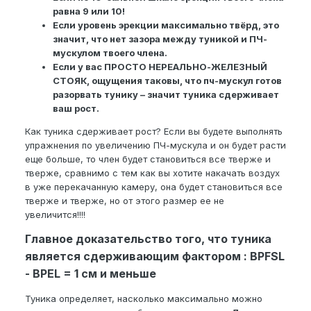
равна 9 или 10!
Если уровень эрекции максимально твёрд, это
значит, что нет зазора между туникой и ПЧ-
мускулом твоего члена.
Если у вас ПРОСТО НЕРЕАЛЬНО-ЖЕЛЕЗНЫЙ
СТОЯК, ощущения таковы, что пч-мускул готов
разорвать тунику – значит туника сдерживает
ваш рост.
Как туника сдерживает рост? Если вы будете выполнять
упражнения по увеличению ПЧ-мускула и он будет расти
еще больше, то член будет становиться все тверже и
тверже, сравнимо с тем как вы хотите накачать воздух
в уже перекачанную камеру, она будет становиться все
тверже и тверже, но от этого размер ее не
увеличится!!!!
Главное доказательство того, что туника
является сдерживающим фактором
:
BPFSL
- BPEL = 1 см и меньше
Туника определяет, насколько максимально можно