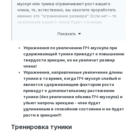
мускул или туника ограничивают рост вашего
члена, то, естественно, вы захотите проработать
именно это "ограничение размера". Если нет – то
увеличение вашего члена будет сложным
процессом, и, быть может, вы его не увеличите
Показать
совсем...
Упражнения по увеличению ПЧ-мускула при
сдерживающей тунике приведут к повышению
твердости эрекции, но не увеличат размер
члена!
Упражнения, направленные увеличение длины
туники в то время, когда ПЧ-мускул слабый и
является сдерживающим фактором роста
приведут к дополнительному растяжению
туники (без увеличения объема ПЧ-мускула) и
убьют напрочь эрекцию - член будет
удлиненным в спокойном состоянии и не будет
расти в эрекции!!!
Тренировка туники