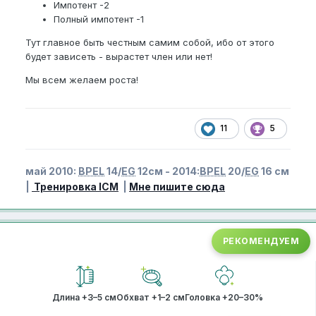
Импотент -2
Полный импотент -1
Тут главное быть честным самим собой, ибо от этого
будет зависеть - вырастет член или нет!
Мы всем желаем роста!
11
5
май 2010:
BPEL
14/
EG
12см - 2014:
BPEL
20/
EG
16 см
|
Тренировка ICM
|
Мне пишите сюда
РЕКОМЕНДУЕМ
Длина +3–5 см
Обхват +1–2 см
Головка +20–30%