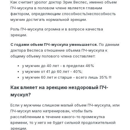
Как считает уролог доктор Эрик Веспес, именно объем
ПЧ-мускула в половом члене является главным
фактором, определяющим способность/неспособность
мужчин достигать нормальной эрекции.
Роль ПЧ-мускула огромна и в вопросе качества
эрекции.
С годами объем ПЧ-мускула уменьшается.
По данным
доктора Веспеса отношение объема ПЧ-мускула к
общему объему полового члена составляет:
у мужчин до 40 лет - в пределах 46%
у мужчин от 41 до 60 лет - 40%;
у мужчин 60 лет и старше - всего лишь 35% !!!
Как влияет на эрекцию нездоровый ПЧ-
мускул?
Если у мужчины слишком малый объем ПЧ-мускула, или
ПЧ-мускул мало натренирован, чтобы быть
расслабленным в течение какого-то промежутка
времени, то у него не будет сильной продолжительной
эрекции.