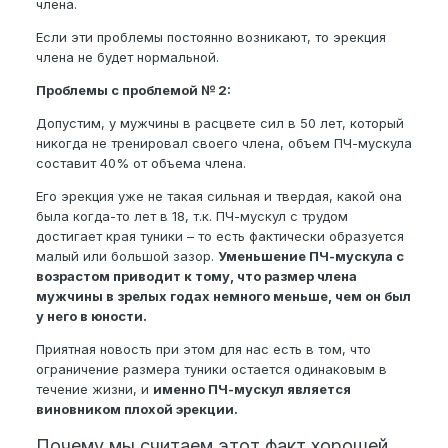
члена.
Если эти проблемы постоянно возникают, то эрекция
члена не будет нормальной.
Проблемы с проблемой № 2:
Допустим, у мужчины в расцвете сил в 50 лет, который
никогда не тренировал своего члена, объем ПЧ-мускула
составит 40% от объема члена.
Его эрекция уже не такая сильная и твердая, какой она
была когда-то лет в 18, т.к. ПЧ-мускул с трудом
достигает края туники – то есть фактически образуется
малый или большой зазор.
Уменьшение ПЧ-мускула с
возрастом приводит к тому, что размер члена
мужчины в зрелых годах немного меньше, чем он был
у него в юности.
Приятная новость при этом для нас есть в том, что
ограничение размера туники остается одинаковым в
течение жизни, и
именно ПЧ-мускул является
виновником плохой эрекции.
Почему мы считаем этот факт хорошей