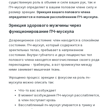
существенную роль в объеме и силе ваших рук, так и
ПЧ-мускул определяет в вашем половом члене силу и
размер эрекции.
Эрекция вашего полового члена
определяется и полным расслаблением ПЧ-мускула.
Эрекция здорового мужчины через
функционирование ПЧ-мускула
Доэрекционное состояние: член находится в спокойном
состоянии. ПЧ-мускул, который содержится в
эректильных телах, пребывает в напряженном
состоянии. Внутри губчатого и двух пещеристых тел
полового члена находятся многочисленные своего рода
перекладины - трабекулы, а вот промежутки между
ними занимает мышечная ткань.
Упрощенно процесс эрекции с фокусом на роль пч-
мускула можно описать так:
Что-то вас возбуждает
В момент возбуждения ПЧ-мускул расслабляется,
в член поступает кровь
Васслабленный пч-мускул упирается в тунику и