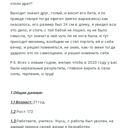
чтоли дрет?
Выходит значит друг, голый, и висит его бита, я по
правда говоря тогда офигел (мягко выражаясь) как
оказалось, его размер был 24 см в длину, я увидел все
это дело, и спать с той бабой не пошел, ну не было
смысла, тут значит в ней чуть ли не нога была, и тут
приходит мизинец, вообщем не стал портить ей и себе
вечер, и решил поменяться, не знаю, как-то меня тогда
ударило это по самооценке, и решил изменить себя.
P.S. Всех с новым годом, желаю чтобы в 2020 году у вас
были нереальные результаты, главное верить в свои
силы, терпение, и труд!
1.Общие данные:
1.1 Возраст:
21 год.
1.2
Рост: 172
1.3
Работаете, учитесь: Учусь, с работы был уволен, на
данный период своей жизни я безработен.