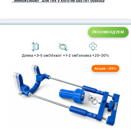
"Миноксидил" для тех у кого не растет борода
РЕКОМЕНДУЕМ
Длина +3–5 см
Обхват +1–2 см
Головка +20–30%
Акция −35%