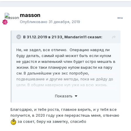
masson
Опубликовано
31 декабря, 2019
В 31.12.2019 в 21:33, Mandarin11 сказал:
Не, не задел, все отлично. Операцию навряд ли
буду делать, самый край может быть если нупом
не удастся и маленький член будет остро мешать в
жизни. Все таки планирую нупом вырасти на пару
см. В дальнейшем уже экс попробую,
подвешивание и другие методы, пока не дойду до
цели. В общем наверное нуп уже на всю жизнь.
Роста тебе, главное не спеши
Показать
Благодарю, и тебе роста, главное верить, и у тебя все
получится, в 2020 году уже перерастешь меня, отвечаю
за совет, беру на заметку, спасибо