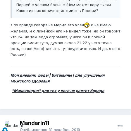
Парней с членом больше 21см может пару тысяч.
Какое из них количество живет в России?
я по правде говоря не мерил его член
и не имею
желания, и с линейкой его не видел тоже, но он говорит
что 24, но там елда огромная, у него он в полной
эрекции висит тупо, думаю около 21-22 у него точно
есть, он же Азер) так что, тут неудивительно. И да, я не с
России)
Мой дневник
Бады | Витамины | для улучшения
мужского здоровья
"Миноксидил" для тех у кого не растет борода
Mandarin11
Опубликовано
31 декабря, 2019