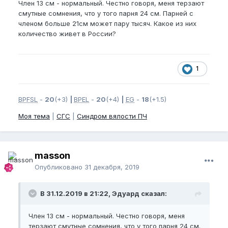
Член 13 см - нормальный. Честно говоря, меня терзают
смутные сомнения, что у того парня 24 см. Парней с
членом больше 21см может пару тысяч. Какое из них
количество живет в России?
1
BPFSL
-
20
(+3)
|
BPEL
-
20
(+4)
|
EG
-
18
(+1.5)
Моя тема
|
СГС
|
Синдром вялости ПЧ
masson
Опубликовано
31 декабря, 2019
В 31.12.2019 в 21:22, Эдуард сказал:
Член 13 см - нормальный. Честно говоря, меня
терзают смутные сомнения, что у того парня 24 см.