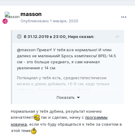
masson
Опубликовано
1 января, 2020
В 31.12.2019 в 23:00, Неро сказал:
@masson
Привет! У тебя все нормально! И член
далеко не маленький! Брось комплексы! BPEL-14.5
см - это больше среднего, я сам начинал
увеличения с 14 см.
Потенциал у тебя есть, среднестатистически
можно к длине добавить +5-6 см, надо только
работать. Для начала начни работать
по
Программа Новичка
Показать
Член привыкнет к упражнениям и можно будет его
Нормальная у тебя дубина, результат конечно
грузить сильнее.
впечатляет
так и сделаю, начну с
программы
новичка
, если что буду обращаться к тебе за советом в
этой теме