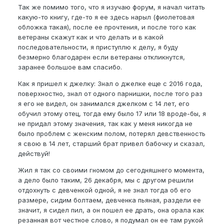
Так же помимо того, что я изучаю форум, я начал читать
какую-то книгу, где-то я ее здесь нарыл (фиолетовая
обложка такая), после ее прочтения, и после того как
ветераны скажут как и что делать и в какой
последовательности, я приступлю к делу, я буду
безмерно благодарен если ветераны откликнутся,
заранее большое вам спасибо.
Как я пришел к джелку: Знал о джелке еще с 2016 года,
поверхностно, знал от одного парнишки, после того раз
я его не видел, он занимался джелком с 14 лет, его
обучил этому отец, тогда ему было 17 или 18 вроде-бы, я
не придал этому значения, так как у меня никогда не
было проблем с женским полом, потерял девственность
я свою в 14 лет, старший брат привел бабочку и сказал,
действуй!
Жил я так со своими гномом до сегодняшнего момента,
а дело было таким, 26 декабря, мы с другом решили
отдохнуть с девченкой одной, я не знал тогда об его
размере, сидим болтаем, девченка пьяная, раздели ее
значит, я сидел пил, а он пошел ее драть, она орала как
резанная вот честное слово, я подумал он ее там рукой