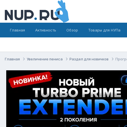
Главная
Активность
Обзор
Товары для НУПа
Главная
Увеличение пениса
Раздел для новичков
Прогр