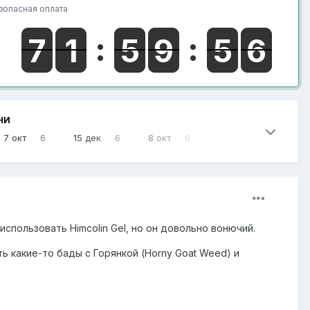
зопасная оплата
НИ
7 окт
6
15 дек
6
8 окт
6
спользовать Himcolin Gel, но он довольно вонючий.
 какие-то бады с Горянкой (Horny Goat Weed) и