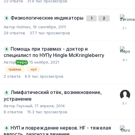
23
ответа
31.9 тыс
просмотров
Физиологические индикаторы
1
2
Автор Holmes,
16 сентября, 2011
29
ответов
37.7 тыс
просмотров
Помощь при травмах - доктор и
специалист по НУПу Hingle McKringleberry
Автор
Неро
,
15 ноября, 2021
травмы
нуп
2
ответа
6.9 тыс
просмотров
Лимфатический отёк, возникновение,
устранение
Автор Гнусный,
17 апреля, 2014
8
ответов
15.3 тыс
просмотров
НУП и повреждение нервов. HF - тяжелая
вялость, диагноз и лечение