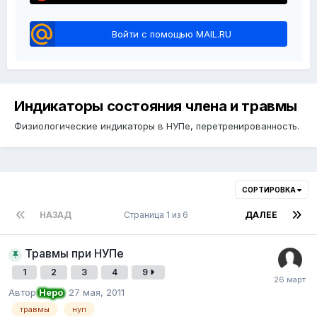
Войти с помощью MAIL.RU
Индикаторы состояния члена и травмы
Физиологические индикаторы в НУПе, перетренированность.
СОРТИРОВКА
НАЗАД
Страница 1 из 6
ДАЛЕЕ
Травмы при НУПе
1
2
3
4
9
Автор
Неро
,
27 мая, 2011
травмы
нуп