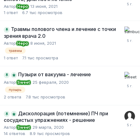
Автор
Неро
,
13 июня, 2021
1
ответ
6.7 тыс
просмотров
Травмы полового члена и лечение с точки
зрения врача 2.0
Автор
Неро
,
8 июня, 2021
травмы
1
ответ
7.1 тыс
просмотра
Пузыри от вакуума - лечение
Автор
Sweet
,
25 февраля, 2020
пузырь
2
ответа
7.8 тыс
просмотров
Дисколорация (потемнение) ПЧ при
сосудистых упражнениях - решение
Автор
Sweet
,
29 марта, 2020
14
ответов
8.9 тыс
просмотров