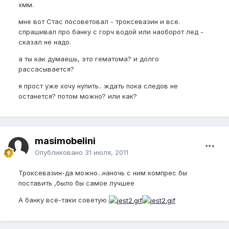
хмм.
мне вот Стас посоветовал - троксевазин и все.
спрашивал про банку с горч водой или наоборот лед -
сказал не надо.
а ты как думаешь, это гематома? и долго
рассасывается?
я прост уже хочу нупить.. ждать пока следов не
останется? потом можно? или как?
masimobelini
Опубликовано
31 июля, 2011
Троксевазин-да можно...наночь с ним компрес бы
поставить ,было бы самое лучшее
А банку всё-таки советую