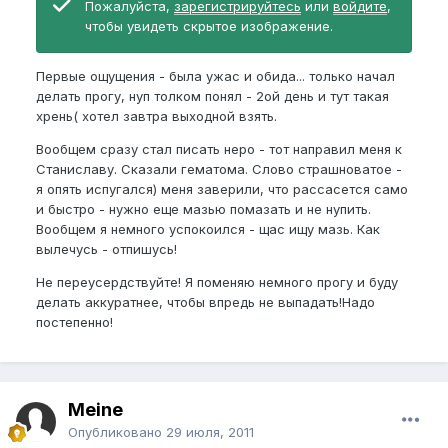
Пожалуйста,
зарегистрируйтесь
или
войдите
,
чтобы увидеть скрытое изображение.
Первые ощущения - была ужас и обида... только начал
делать прогу, нуп толком понял - 2ой день и тут такая
хрень( хотел завтра выходной взять.
Вообщем сразу стал писать неро - тот направил меня к
Станиславу. Сказали гематома. Слово страшноватое -
я опять испугался) меня заверили, что рассасется само
и быстро - нужно еще мазью помазать и не нупить.
Вообщем я немного успокоился - щас ищу мазь. Как
вылечусь - отпишусь!
Не переусердствуйте! Я поменяю немного прогу и буду
делать аккуратнее, чтобы впредь не выпадать!Надо
постепенно!
Meine
Опубликовано
29 июля, 2011