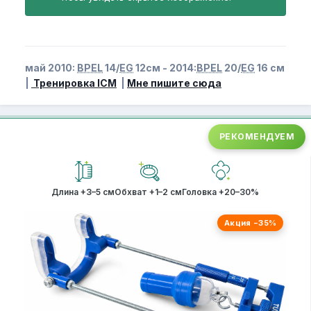
май 2010:
BPEL
14/
EG
12см - 2014:
BPEL
20/
EG
16 см
|
Тренировка ICM
|
Мне пишите сюда
РЕКОМЕНДУЕМ
Длина +3–5 см
Обхват +1–2 см
Головка +20–30%
Акция −35%