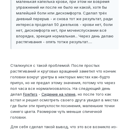
маленькая капелька крови, при этом ни вовремя
упражнений ни после не было ни какой, хотя бы
малейшей боли или дискомфорта. Сделал трёх
дневный перерыв - и снова тот же результат, ради
интереса проделал 50 джельков - крови нет, боли
нет, дискомфорта нет, при мочеиспускании всё
впорядке, эрекция нормальная... Через день делаю
растягивания - опять тотже результат.....
Сталкнулся с такой проблемой. После простых
растягиваний и круговых вращений заметил что кончик
головки вокруг уретры в некторых местах как-будто
припух, но не предал этому значения, потому что через
пол часа все нормализовалось. На следующий день
делал
Fowfers
-
Сидение на члене
, но после того как
встал и решил осмотреть своего друга увидел в местах
где были эти припухлости посинения, маленькие точки
синего цвета. Размером чуть меньше спичечной
головки.
Для себя сделал такой вывод, что это все возникло из-