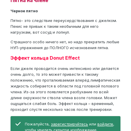
Пятна на члене
Черное пятно
Пятно- это следствие переусердствования с джелком.
Пенис не привык к таким необычным для него
нагрузкам, вот сосуд и лопнул.
Страшного особо ничего нет, но надо прекратить любые
НУП-упражнения до ПОЛНОГО исчезновения пятна.
Эффект кольца Donut Effect
Если джелк проводится очень интенсивно или делается
очень долго, то это может привести к такому
положению, что проталкиваемая вперёд лимфатическая
жидкость собирается в области под головкой полового
члена. Из-за этого появляется разбухание по всей
длине окружности ствола члена возле головки. Может
ощущаться слабая боль. Эффект кольца – временный,
проходит спустя несколько часов после тренировки.
Пожалуйста,
зарегистрируйтесь
или
войдите
,
чтобы увидеть скрытое изображение.