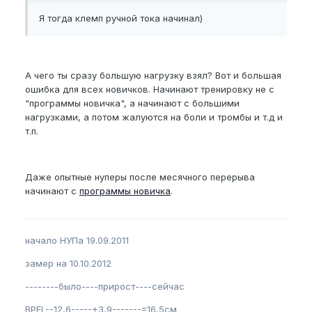
Я тогда клемп ручной тока начинал)
А чего ты сразу большую нагрузку взял? Вот и большая
ошибка для всех новичков. Начинают тренировку не с
"программы новичка", а начинают с большими
нагрузками, а потом жалуются на боли и тромбы и т.д и
т.п.
Даже опытные нуперы после месячного перерыва
начинают с
программы новичка
.
начало НУПа 19.09.2011
замер на 10.10.2012
--------было----прирост----сейчас
BPEL--12,6-----+3,9-------=16,5см