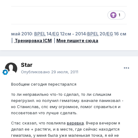
1
май 2010:
BPEL
14/
EG
12см - 2014:
BPEL
20/
EG
16 см
|
Тренировка ICM
|
Мне пишите сюда
Star
Опубликовано
29 июля, 2011
Вообщем сегодня перестарался
то ли неправильно что-то сделал, то ли слишком
перегрузил. но получил гематому. вначале паниковал -
но Станислав, спс ему огромное, помог справиться и
посоветовал что лучше сделать.
Стас сказал, что повлияла
веревка
. Вчера вечером я
делал ее + растяги, и в месте, где сейчас находится
гематома, у меня была уже маленькая точка, я ей не