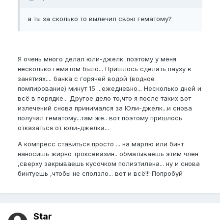
а ты за сколько то вылечил свою гематому?
Я очень много делал юли-джелк .поэтому у меня
несколько гематом было... Пришлось сделать паузу в
занятиях.... банка с горячей водой (водное
помпирование) минут 15 ...ежедневно... Несколько дней и
всё в порядке... Другое дело то,что я после таких вот
излечений снова принимался за Юли-джелк...и снова
получал гематому...там же.. вот поэтому пришлось
отказаться от юли-джелка...
А компресс ставиться просто ... на марлю или бинт
наносишь жирно троксевазин.. обматываешь этим член
,сверху закрываешь кусочком полиэтилена... ну и снова
бинтуешь ,чтобы не сползло... вот и всё!!! Попробуй
Star