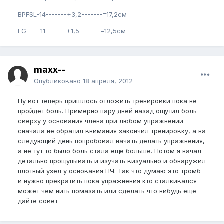
BPFSL-14-------+3,2-------=17,2см
EG ----11-------+1,5-------=12,5см
maxx--
Опубликовано
18 апреля, 2012
Ну вот теперь пришлось отложить тренировки пока не
пройдёт боль. Примерно пару дней назад ощутил боль
сверху у основания члена при любом упражнении
сначала не обратил внимания закончил тренировку, а на
следующий день попробовал начать делать упражнения,
а не тут то было боль стала ещё больше. Потом я начал
детально прощупывать и изучать визуально и обнаружил
плотный узел у основания ПЧ. Так что думаю это тромб
и нужно прекратить пока упражнения кто сталкивался
может чем нить помазать или сделать что нибудь ещё
дайте совет