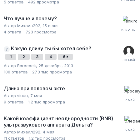
5
ответов
492
просмотра
Что лучше и почему?
Автор Михаил292,
15 июня
4
ответа
723
просмотра
Какую длину ты бы хотел себе?
1
2
3
4
6
Автор Baracock,
25 декабря, 2013
100
ответов
27.3 тыс
просмотра
Длина при половом акте
Автор siuuu,
7 мая
9
ответов
1.2 тыс
просмотра
Какой коэффициент неоднородности (BNR)
ультразвукового аппарата Дельта?
Автор Михаил292,
4 мая
11
ответов
1.2 тыс
просмотра