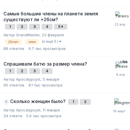
Самые большие члены на планете земля
существуют ли +26см?
1
2
3
4
5
Автор GrandMaster,
23 февраля
(и ещё 5 )
25см+
член
88
ответов
9.7 тыс
просмотров
Спрашивали батю за размер члена?
1
2
3
4
Автор Apocalypsyst,
5 января
60
ответов
8.1 тыс
просмотра
Сколько женщин было?
1
2
Автор Apocalypsyst,
11 января
24
ответа
5.6 тыс
просмотра