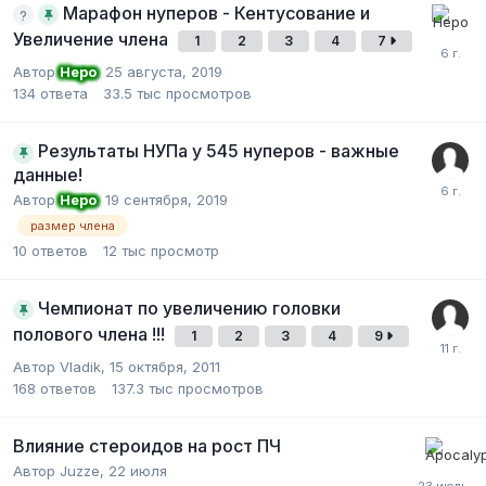
Марафон нуперов - Кентусование и
Увеличение члена
1
2
3
4
7
Автор
Неро
,
25 августа, 2019
134
ответа
33.5 тыс
просмотров
Результаты НУПа у 545 нуперов - важные
данные!
Автор
Неро
,
19 сентября, 2019
размер члена
10
ответов
12 тыс
просмотр
Чемпионат по увеличению головки
полового члена !!!
1
2
3
4
9
Автор Vladik,
15 октября, 2011
168
ответов
137.3 тыс
просмотров
Влияние стероидов на рост ПЧ
Автор Juzze,
22 июля