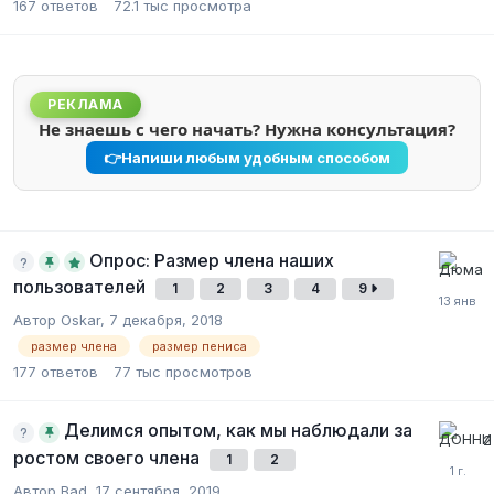
167
ответов
72.1 тыс
просмотра
РЕКЛАМА
Не знаешь с чего начать? Нужна консультация?
👉
Напиши любым удобным способом
Опрос: Размер члена наших
пользователей
1
2
3
4
9
Автор Oskar,
7 декабря, 2018
размер члена
размер пениса
177
ответов
77 тыс
просмотров
Делимся опытом, как мы наблюдали за
ростом своего члена
1
2
Автор Bad,
17 сентября, 2019