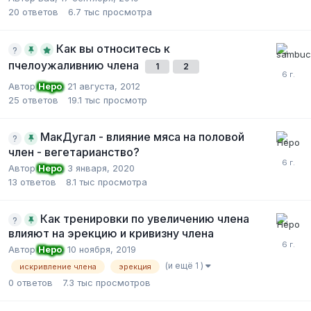
20
ответов
6.7 тыс
просмотра
Как вы относитесь к
пчелоужаливнию члена
1
2
Автор
Неро
,
21 августа, 2012
25
ответов
19.1 тыс
просмотр
МакДугал - влияние мяса на половой
член - вегетарианство?
Автор
Неро
,
3 января, 2020
13
ответов
8.1 тыс
просмотра
Как тренировки по увеличению члена
влияют на эрекцию и кривизну члена
Автор
Неро
,
10 ноября, 2019
(и ещё 1 )
искривление члена
эрекция
0
ответов
7.3 тыс
просмотров