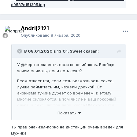
Andrij2121
Опубликовано
8 января, 2020
В 08.01.2020 в 13:01, Sweet сказал:
У
@Неро
жена есть, если не ошибаюсь. Вообще
зачем сливать, если есть секс?
Всем относится, если есть возможность секса,
лучше займитесь им, нежели дрочкой. От
анонизма туника дубеет со временем, к этому
многие склоняются, в том числе и ваш покорный
слуга, а секс, другое дело, когда ПЧ скользит в
вагине, ему ничего не будет!
Показать
А если секса нет, то конечно согласен пару раз в
Ты прав онанизм-порно на дистанции очень вреден для
месяц можно в лёгком режиме, хорошо когда без
мужика.
порно, а просто на картинку или текст, идеально