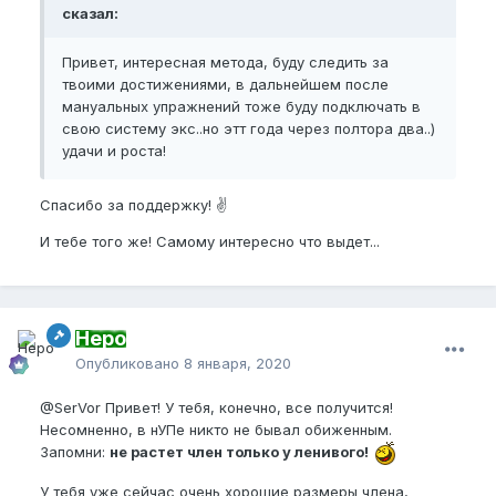
сказал:
Привет, интересная метода, буду следить за
твоими достижениями, в дальнейшем после
мануальных упражнений тоже буду подключать в
свою систему экс..но этт года через полтора два..)
удачи и роста!
Спасибо за поддержку! ✌
И тебе того же! Самому интересно что выдет...
Неро
Опубликовано
8 января, 2020
@SerVor
Привет! У тебя, конечно, все получится!
Несомненно, в нУПе никто не бывал обиженным.
Запомни:
не растет член только у ленивого!
У тебя уже сейчас очень хорошие размеры члена,