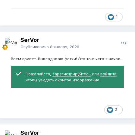
когда просто от возбуждающих мыслей, и не
душите сильно змея, не душите!
1
SerVor
Опубликовано
8 января, 2020
Всем привет. Выкладываю фотки! Это то с чего я начал.
Пожалуйста,
зарегистрируйтесь
или
войдите
,
чтобы увидеть скрытое изображение.
2
SerVor