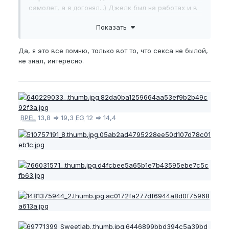
самолет, а я догонял...) Джелк был на работах и в
командировках по 5-7 раз на дню, член стонал, а в
Показать
одну из ночей таких командировочных член
требовал своего и я кентусы обнаружил).
Да, я это все помню, только вот то, что секса не былой,
Если жестко тренить - член вообще уложить
не знал, интересно.
можно, тут не до секса и не до слива...
BPEL
13,8 => 19,3
EG
12 => 14,4