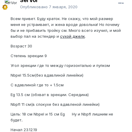
SerVor
Опубликовано
7 января, 2020
Всем привет. Буду краток. Не скажу, что мой размер
меня не устраивает, и жена вроде довольна! Но почему
бы и не прибавить тройку см. Много всего изучил, и мой
выбор пал на эстендер и
сухой джелк
.
Возраст 30
Степень эрекции 9
Угол эрекции где то между горизонталью и пупком
Nbpel 15.5см(без вдавлиной линейки)
С вдавлиной где то + 1.5см
Еg 13.5 см (обхват в эрекции. Середина)
Nbpfl 11 см(в спокухе без вдавленой линейки)
Цель: 18 см Nbpel и 15 см Eg Ну и Nbpfl лишним не
будет..
Начал 23.12.19