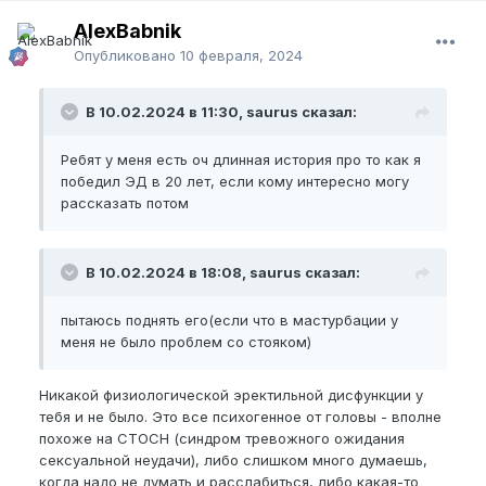
мне было некуда. Мы пьяные ушли в другую
комнату, начали целоваться, Я был рад этому,
AlexBabnik
думаю о наконец-то начну половую жизнь (тогда
Опубликовано
10 февраля, 2024
мне уже было 19 лет) Но не тут-то было, я кидаю
девушку на кровать и понимаю что моему члену
В 10.02.2024 в 11:30, saurus сказал:
вообще поебать на все происходящее, он где-то в
другой вселенной сейчас находится…
Ребят у меня есть оч длинная история про то как я
Ну я что-то в спешке пытаюсь поднять его(если что
победил ЭД в 20 лет, если кому интересно могу
в мастурбации у меня не было проблем со
рассказать потом
стояком) Поняв что поднять руками супер быстро у
меня не выйдет, я в тот момент не придумал
ничего лучше как сказать что я в туалет надевать
В 10.02.2024 в 18:08, saurus сказал:
гандон))) в туалете я пытаюсь разбудить бойца
(сейчас понимаю чтоэто был дохлый номер -
пытаюсь поднять его(если что в мастурбации у
кортизол до небес, в такие моменты поднять пч
меня не было проблем со стояком)
невозможно) ну у меня ничего и не вышло,
прихожу обратно к ней и говорю мол девственник
я, и не встает у меня почему-то… Девушка
Никакой физиологической эректильной дисфункции у
отреагировала нормально, сделала мне минет
тебя и не было. Это все психогенное от головы - вполне
сразу (помогло достичь эрекции 50-60%, что
похоже на СТОСН (синдром тревожного ожидания
недостаточно )
сексуальной неудачи), либо слишком много думаешь,
когда надо не думать и расслабиться, либо какая-то