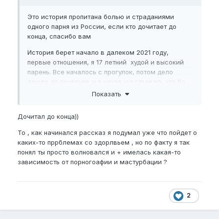
Это история пропитана болью и страданиями
одного парня из России, если кто дочитает до
конца, спасибо вам
История берет начало в далеком 2021 году,
первые отношения, я 17 летний худой и высокий
парень. Все началось с прогулок, потом дело
дошло до поцелуев и я начал чувствовать что Во
время наших поцелуев я чувствовал влечение, но
Показать
там внизу дело было плохо и пч не хотел
принимать состояние эрекции.
Дочитал до конца))
Тогда в далеком 2021 дело до секса так и не
То , как начинался рассказ я подумал уже что пойдет о
дошло, и меня это не сильно беспокоило. Потом
каких-то пррблемах со здорлвьем , но по факту я так
переехал в другой город, общался с несколькими
понял ты просто волновался и + имелась какая-то
девушками в период 2021-2022. Некоторые
зависимость от порногоафии и мастурбации ?
намекали на секс, где-то нужно было чуть чуть
дальше зайти, но я все ссал и боялся чего-то
тогда еще сам не понимая чего…
2
И вот как-то раз на вечеринке в компании
сверстников,
уже от секса с девушкой деваться