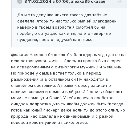
В 11.02.2024 в 07:06, alexxx85 сказал:
нет это было бы не интересно, я решил СХОДИТЬ В
МАГАЗИН, чтобы подышать и меньше волноваться,
по итогу придя из магазина, в тот прекрасный
Да и эта девушка ничего такого для тебя не
пасмурный осений день с хуевой погодой, я все
сделала, чтобы ты настолько был ей благодарен,
таки сделал это, словами не передать всю
наверно в твоём возрасте я смотрел бы на
радость которую я тогда испытал…
подобную ситуацию как и ты, но это неверные
суждения, просто подумай над этим.
Было это всего 4 месяца назад, но кажется что
прошла уже вечность. Я до сих пор с ней, после
@saurus
Наверно быть как-бы благодарным да ,но не на
того раза у меня никогда не было проблем,
всю оставшуюся жизнь. Здесь ты просто был скорее
наоборот оказывается мне нужно много секса
не осведомленным о физиологии мужчины и женщины.
пхпхп…
По природе у самца встает только в период
И вот как же быстро растут потребности
размножения ,а в остальном он ПЧ находится в
человека, еще 4 месяца назад я мечтал заняться
спокойном состоянии. А позыв к сексу зависит от
сексом, а сегодня у меня уже в планах увеличить
наличия спермы и семени в яйцах. И "если в яйцах нет
член
мочи не помогут и Сочи". У тебя конечно сработал
синдром подростка ,что ты якобы должен быть "всегда
октябрь, это был очень тяжелый месяц морально, я
готов как юный пионер" даже если ты до этого слил, но
думал что я импотент но одновременно с этим я
природа нас сделала не одинаковыми и с разной
очень сильно привязался к ней и думал боже как
подовой конституцией и психологией.
сильно девка пытается мне помочь, влюбился как
в первый раз, надеюсь у нас с ней все будет
хорошо, очень сильно ей благодарен