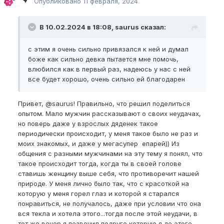
Опубликовано
11 февраля, 2024
И вот как же быстро растут потребности
человека, еще 4 месяца назад я мечтал заняться
1)Физиологические (кровь не поступает к пч)
сексом, а сегодня у меня уже в планах увеличить
В 10.02.2024 в 18:08, saurus сказал:
2) Гормональные (организму не хочется
член
размножаться)
октябрь, это был очень тяжелый месяц морально, я
с этим я очень сильно привязался к ней и думал
3) Психологические (Волнуюсь я, а член не встает
думал что я импотент но одновременно с этим я
боже как сильно девка пытается мне помочь,
так как думает что я в опасности)
очень сильно привязался к ней и думал боже как
влюбился как в первый раз, надеюсь у нас с ней
сильно девка пытается мне помочь, влюбился как
все будет хорошо, очень сильно ей благодарен
Физиологическую причину я отмел сразу, так как
в первый раз, надеюсь у нас с ней все будет
по утрам у меня член каменный, и при мастурбации
хорошо, очень сильно ей благодарен
Привет,
@saurus
! Правильно, что решил поделиться
вообще с этим проблем нет
опытом. Мало мужчин рассказывают о своих неудачах,
Чтобы отмести гормональную мне пришлось
но поверь даже у взрослых дяденек такое
сходить и сдать анализ на тестостерон, сходил и
периодически происходит, у меня такое было не раз и
анализ показал 35 наномоль тестостерона на
моих знакомых, и даже у мегасупер епарей)) Из
миллилитр крови (короче по анализу у меня не
общения с разными мужчинами на эту тему я понял, что
должно быть проблем с либидо, и я готов к
такое происходит тогда, когда ты в своей голове
размножению)
ставишь женщину выше себя, что противоречит нашей
природе. У меня лично было так, что с красоткой на
Осталась одна проблема ( Психологическая)
которую у меня горел глаз и которой я старался
понравиться, не получалось, даже при условии что она
После того как я это понял совершил еще одну
вся текла и хотела этого...тогда после этой неудачи, в
попытку трахнуть не руку, и вот конец октября 2023
тот же вечер я позвонил подруге которую я до этого