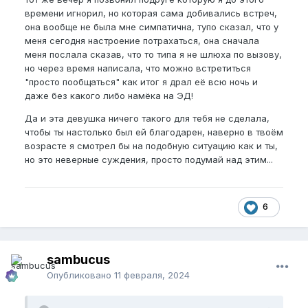
года попытка номер три так сказать, Приезжаю,
времени игнорил, но которая сама добивались встреч,
поцелуи, член опять хуи пинает… Классика.
она вообще не была мне симпатична, тупо сказал, что у
Поговорили с девушкой тогда по душам (она
меня сегодня настроение потрахаться, она сначала
знала про эту проблему и пыталась помочь) и
меня послала сказав, что то типа я не шлюха по вызову,
вечером того же дня мы как-то четырьмя руками
но через время написала, что можно встретиться
подняли моего бойца, но как только он увидел
"просто пообщаться" как итог я драл её всю ночь и
перед собой не руку, а кое-что повкуснее, наш
даже без какого либо намёка на ЭД!
сомелье решил отказаться от такого…
Да и эта девушка ничего такого для тебя не сделала,
(На улице при поцелуях или обьятиях пч вставал -
чтобы ты настолько был ей благодарен, наверно в твоём
парадокс блин но это так)
возрасте я смотрел бы на подобную ситуацию как и ты,
но это неверные суждения, просто подумай над этим...
После этого я уже не так сильно загонялся, ну он
же встал пусть и не надолго, я понимал что
проблема в голове и не нужно думать постоянно о
том встал он или нет…
6
И вот оно, назначаем очередную попытку
потрахаться, пришел к ней,
обнимаемся и я понимаю, что вот оно, это тот день
sambucus
когда я наконец-то потрахаюсь нормально, я
Опубликовано
11 февраля, 2024
чувствовал что он стоит как будто я на улице, и в
тот момент казалось бы, ну действуй парень, но