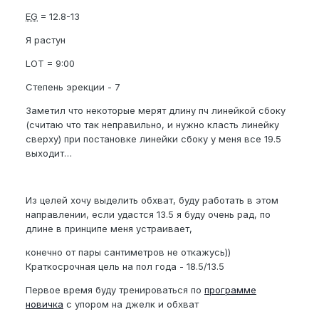
EG
= 12.8-13
Я растун
LOT = 9:00
Степень эрекции - 7
Заметил что некоторые мерят длину пч линейкой сбоку
(считаю что так неправильно, и нужно класть линейку
сверху) при постановке линейки сбоку у меня все 19.5
выходит…
Из целей хочу выделить обхват, буду работать в этом
направлении, если удастся 13.5 я буду очень рад, по
длине в принципе меня устраивает,
конечно от пары сантиметров не откажусь))
Краткосрочная цель на пол года - 18.5/13.5
Первое время буду тренироваться по
программе
новичка
с упором на джелк и обхват