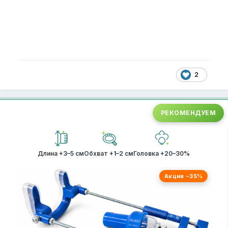
2
РЕКОМЕНДУЕМ
Длина +3–5 см
Обхват +1–2 см
Головка +20–30%
Акция −35%