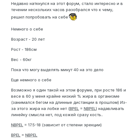
Недавно наткнулся на этот форум, стало интересно и в
течении нескольких часов разобрался что к чему,
решил попробовать на себе
Немного о себе
Возраст - 20 лет
Рост - 186см
Вес - 60кг
Пока что могу выделять минут 40 на это дело
Еще немного о себе
Возможно я один такой на этом форуме, при росте 186 и
весе в 60 у меня крайне низкий % жира в организме
(занимался бегом на длинные дистанции в прошлом) Из-
за этого жира на лобке нет (
BPEL
=
NBPEL
) надавливать
линейку смысла нет, под кожей сразу кость..
NBPEL
= 17.5-18 (зависит от степени эрекции)
BPEL
=
NBPEL