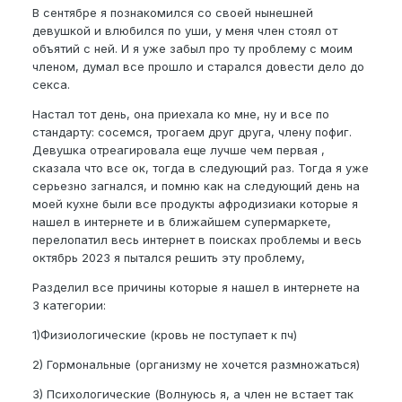
В сентябре я познакомился со своей нынешней
девушкой и влюбился по уши, у меня член стоял от
объятий с ней. И я уже забыл про ту проблему с моим
членом, думал все прошло и старался довести дело до
секса.
Настал тот день, она приехала ко мне, ну и все по
стандарту: сосемся, трогаем друг друга, члену пофиг.
Девушка отреагировала еще лучше чем первая ,
сказала что все ок, тогда в следующий раз. Тогда я уже
серьезно загнался, и помню как на следующий день на
моей кухне были все продукты афродизиаки которые я
нашел в интернете и в ближайшем супермаркете,
перелопатил весь интернет в поисках проблемы и весь
октябрь 2023 я пытался решить эту проблему,
Разделил все причины которые я нашел в интернете на
3 категории:
1)Физиологические (кровь не поступает к пч)
2) Гормональные (организму не хочется размножаться)
3) Психологические (Волнуюсь я, а член не встает так