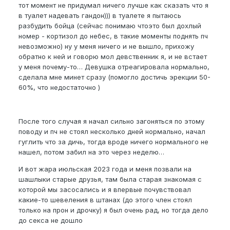
тот момент не придумал ничего лучше как сказать что я
в туалет надевать гандон))) в туалете я пытаюсь
разбудить бойца (сейчас понимаю чтоэто был дохлый
номер - кортизол до небес, в такие моменты поднять пч
невозможно) ну у меня ничего и не вышло, прихожу
обратно к ней и говорю мол девственник я, и не встает
у меня почему-то… Девушка отреагировала нормально,
сделала мне минет сразу (помогло достичь эрекции 50-
60%, что недостаточно )
После того случая я начал сильно загоняться по этому
поводу и пч не стоял несколько дней нормально, начал
гуглить что за дичь, тогда вроде ничего нормального не
нашел, потом забил на это через неделю…
И вот жара июльская 2023 года и меня позвали на
шашлыки старые друзья, там была старая знакомая с
которой мы засосались и я впервые почувствовал
какие-то шевеления в штанах (до этого член стоял
только на прон и дрочку) я был очень рад, но тогда дело
до секса не дошло