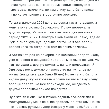
начал чувствовать что Во время наших поцелуев я
чувствовал влечение, но там внизу дело было плохо и
пч не хотел принимать состояние эрекции.
Тогда в далеком 2021 дело до секса так и не дошло, и
меня это не сильно беспокоило. Потом переехал в
другой город, общался с несколькими девушками в
период 2021-2022. Некоторые намекали на секс, где-то
нужно было чуть чуть дальше зайти, но я все ссал и
боялся чего-то тогда еще сам не понимая чего…
И вот как-то раз на вечеринке в компании сверстников,
уже от секса с девушкой деваться мне было некуда. Мы
пьяные ушли в другую комнату, начали целоваться, Я
был рад этому, думаю о наконец-то начну половую
жизнь (тогда мне уже было 19 лет) Но не тут-то было, я
кидаю девушку на кровать и понимаю что моему члену
вообще поебать на все происходящее, он где-то в
другой вселенной сейчас находится…
Ну я что-то в спешке пытаюсь поднять его(если что в
мастурбации у меня не было проблем со стояком) Поняв
что поднять руками супер быстро у меня не выйдет, я в