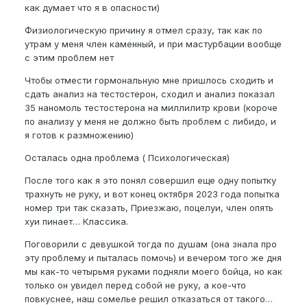
как думает что я в опасности)
Физиологическую причину я отмел сразу, так как по
утрам у меня член каменный, и при мастурбации вообще
с этим проблем нет
Чтобы отмести гормональную мне пришлось сходить и
сдать анализ на тестостерон, сходил и анализ показал
35 наномоль тестостерона на миллилитр крови (короче
по анализу у меня не должно быть проблем с либидо, и
я готов к размножению)
Осталась одна проблема ( Психологическая)
После того как я это понял совершил еще одну попытку
трахнуть не руку, и вот конец октября 2023 года попытка
номер три так сказать, Приезжаю, поцелуи, член опять
хуи пинает… Классика.
Поговорили с девушкой тогда по душам (она знала про
эту проблему и пыталась помочь) и вечером того же дня
мы как-то четырьмя руками подняли моего бойца, но как
только он увидел перед собой не руку, а кое-что
повкуснее, наш сомелье решил отказаться от такого…