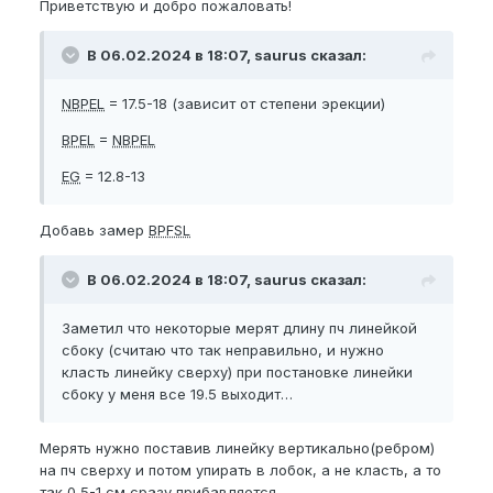
Приветствую и добро пожаловать!
В 06.02.2024 в 18:07, saurus сказал:
NBPEL
= 17.5-18 (зависит от степени эрекции)
BPEL
=
NBPEL
EG
= 12.8-13
Добавь замер
BPFSL
В 06.02.2024 в 18:07, saurus сказал:
Заметил что некоторые мерят длину пч линейкой
сбоку (считаю что так неправильно, и нужно
класть линейку сверху) при постановке линейки
сбоку у меня все 19.5 выходит…
Мерять нужно поставив линейку вертикально(ребром)
на пч сверху и потом упирать в лобок, а не класть, а то
так 0,5-1 см сразу прибавляется.