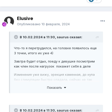
Elusive
Опубликовано
10 февраля, 2024
В 10.02.2024 в 11:30, saurus сказал:
Что-то я перетрудился, на головке появилось еще
3 точки, итого их уже 4)
Завтра будет отдых, поеду к девушке посмотрим
как член после нагрузок покажет себя в деле
Изменения уже вижу, эрекция каменная, до нупа
без стимуляции быстро спадала, сейчас не так
быстро (возможно из-за того что сливать стал
Показать
реже)
Ребят у меня есть оч длинная история про то как я
В 10.02.2024 в 11:30, saurus сказал:
победил ЭД в 20 лет, если кому интересно могу