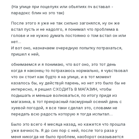
(На улице при поцелуях или обьятиях пч вставал -
парадокс блин но это так)
После этого я уже не так сильно загонялся, ну он же
встал пусть и не надолго, я понимал что проблема в
голове и не нужно думать постоянно о том встал он или
нет…
И вот оно, назначаем очередную попытку потрахаться,
пришел к ней,
обнимаемся и я понимаю, что вот оно, это тот день
когда я наконец-то потрахаюсь нормально, я чувствовал
что он стоит как будто я на улице, и в тот момент
казалось бы, ну действуй парень, но нет это было бы не
интересно, я решил СХОДИТЬ В МАГАЗИН, чтобы
подышать и меньше волноваться, по итогу придя из
магазина, в тот прекрасный пасмурный осений день с
хуевой погодой, я все таки сделал это, словами не
передать всю радость которую я тогда испытал…
Было это всего 4 месяца назад, но кажется что прошла
уже вечность. Я до сих пор с ней, после того раза у
меня никогда не было проблем, наоборот оказывается