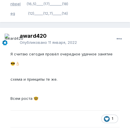
nbpel
(16,5)____(17)_______(18)
eg
(12)_____(12,7)_____(14)
award420
Опубликовано
11 января, 2022
Я считаю сегодня провёл очередное удачное занятие
😎
👌🏻
схема и принципы те же.
Всем роста
🤓
1