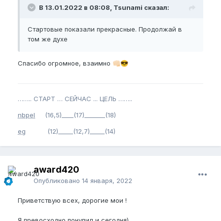
В 13.01.2022 в 08:08, Tsunami сказал:
Стартовые показали прекрасные. Продолжай в
том же духе
Спасибо огромное, взаимно
👊🏻
😎
…….. СТАРТ … СЕЙЧАС ... ЦЕЛЬ ……..
nbpel
(16,5)____(17)_______(18)
eg
(12)_____(12,7)_____(14)
award420
Опубликовано
14 января, 2022
Приветствую всех, дорогие мои !
Я превосходно понупил и сегодня)