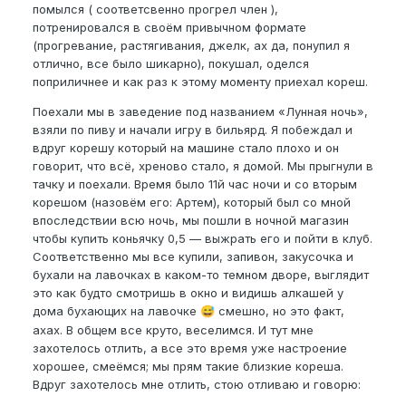
помылся ( соответсвенно прогрел член ),
потренировался в своём привычном формате
(прогревание, растягивания, джелк, ах да, понупил я
отлично, все было шикарно), покушал, оделся
поприличнее и как раз к этому моменту приехал кореш.
Поехали мы в заведение под названием «Лунная ночь»,
взяли по пиву и начали игру в бильярд. Я побеждал и
вдруг корешу который на машине стало плохо и он
говорит, что всё, хреново стало, я домой. Мы прыгнули в
тачку и поехали. Время было 11й час ночи и со вторым
корешом (назовём его: Артем), который был со мной
впоследствии всю ночь, мы пошли в ночной магазин
чтобы купить коньячку 0,5 — выжрать его и пойти в клуб.
Соответственно мы все купили, запивон, закусочка и
бухали на лавочках в каком-то темном дворе, выглядит
это как будто смотришь в окно и видишь алкашей у
дома бухающих на лавочке
смешно, но это факт,
😅
ахах. В общем все круто, веселимся. И тут мне
захотелось отлить, а все это время уже настроение
хорошее, смеёмся; мы прям такие близкие кореша.
Вдруг захотелось мне отлить, стою отливаю и говорю: