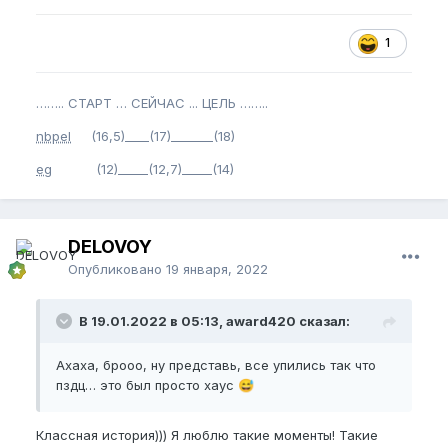
1
…….. СТАРТ … СЕЙЧАС ... ЦЕЛЬ ……..
nbpel
(16,5)____(17)_______(18)
eg
(12)_____(12,7)_____(14)
DELOVOY
Опубликовано
19 января, 2022
В 19.01.2022 в 05:13, award420 сказал:
Ахаха, брооо, ну представь, все упились так что
пздц… это был просто хаус
😅
Классная история))) Я люблю такие моменты! Такие