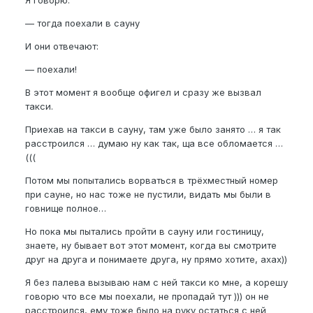
Я говорю:
— тогда поехали в сауну
И они отвечают:
— поехали!
В этот момент я вообще офигел и сразу же вызвал
такси.
Приехав на такси в сауну, там уже было занято … я так
расстроился … думаю ну как так, ща все обломается …
(((
Потом мы попытались ворваться в трёхместный номер
при сауне, но нас тоже не пустили, видать мы были в
говнище полное…
Но пока мы пытались пройти в сауну или гостиницу,
знаете, ну бывает вот этот момент, когда вы смотрите
друг на друга и понимаете друга, ну прямо хотите, ахах))
Я без палева вызываю нам с ней такси ко мне, а корешу
говорю что все мы поехали, не пропадай тут ))) он не
расстроился, ему тоже было на руку остаться с ней