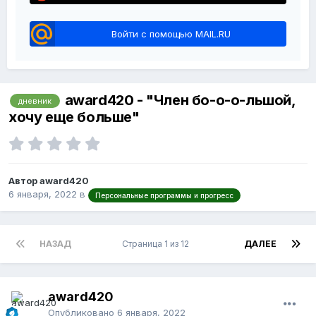
Войти с помощью MAIL.RU
award420 - "Член бо-о-о-льшой,
дневник
хочу еще больше"
Автор award420
6 января, 2022
в
Персональные программы и прогресс
НАЗАД
Страница 1 из 12
ДАЛЕЕ
award420
Опубликовано
6 января, 2022