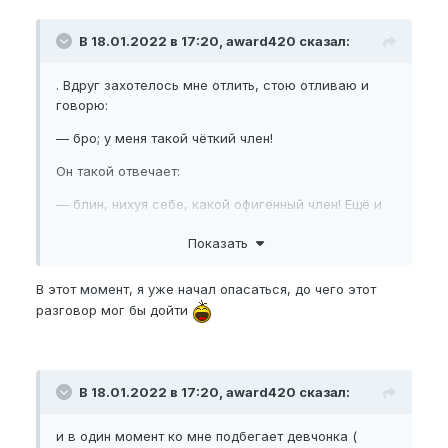
В 18.01.2022 в 17:20, award420 сказал:
. Вдруг захотелось мне отлить, стою отливаю и
говорю:
— бро; у меня такой чёткий член!
Он такой отвечает:
— блин, нихуя себе, какой офигенный член! Ещё и
на холоде таких размеров!
Показать
Я говорю:
В этот момент, я уже начал опасаться, до чего этот
— да ладно, перестань )) твой член тоже заебатый
разговор мог бы дойти
В 18.01.2022 в 17:20, award420 сказал:
и в один момент ко мне подбегает девчонка (