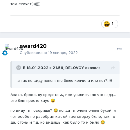
там скачет )))))))
1
award420
Опубликовано
19 января, 2022
В 18.01.2022 в 21:56, DELOVOY сказал:
а так по виду непонятно было кончила или нет?))))
Ахаха, брооо, ну представь, все упились так что пздц…
это был просто хаус
😅
по виду ты говоришь?
когда ты очень очень бухой, я
😂
чёт особо не разобрал как ей там сверху было, так-то
да, стоны и т.д, но видишь, как было то и было
😂