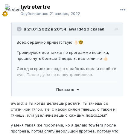
twtretertre
Опубликовано
21 января, 2022
В 21.01.2022 в 20:54, award420 сказал:
Всех сердечно приветствую
👌🏻
🤓
Тренируюсь все также по программе новичка,
прошло чуть больше 2 недель, все отлично
👍🏻
Сегодня приехал поздно с работы, поел и пошёл в
душ. После душа по плану тренировка.
Ну что вы думаете?
Показать
Прогревание побыло, начал делать растягивания,
но член возбудился и всё, эрекция нереальная!
award, а ты когда делаешь растяги, ты тянешь со
Около 7 мин пытался уложить, нифига! Ждал…
статичной тягой, т.е. с какой силой тянешь, с такой и
потом начинал тянуть, снова нифига! Не дал мне
тянешь, или увеличиваешь с каждым подходом?
сделать тяги короче
😅
😂
у меня такая же проблема, но я делаю
fowfers
после
Пришлось делать джелк вместо 10 мин — 15мин!
прогрева, потом опять небольшой прогрев, потому что