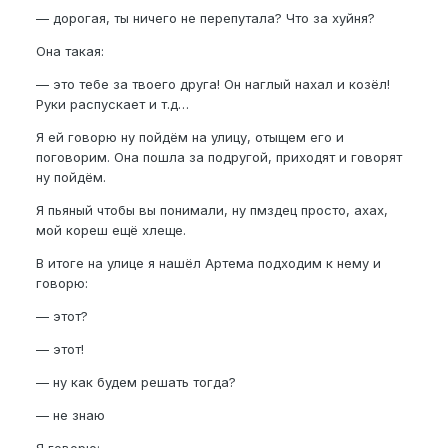
— дорогая, ты ничего не перепутала? Что за хуйня?
Она такая:
— это тебе за твоего друга! Он наглый нахал и козёл!
Руки распускает и т.д…
Я ей говорю ну пойдём на улицу, отыщем его и
поговорим. Она пошла за подругой, приходят и говорят
ну пойдём.
Я пьяный чтобы вы понимали, ну пмздец просто, ахах,
мой кореш ещё хлеще.
В итоге на улице я нашёл Артема подходим к нему и
говорю:
— этот?
— этот!
— ну как будем решать тогда?
— не знаю