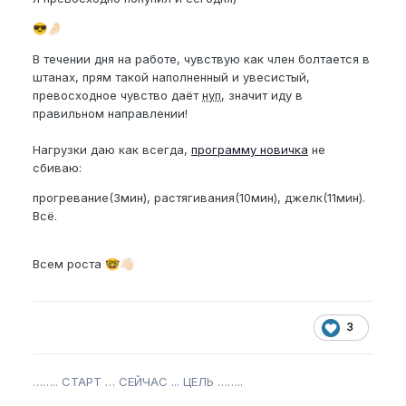
😎
🤌🏻
В течении дня на работе, чувствую как член болтается в
штанах, прям такой наполненный и увесистый,
превосходное чувство даёт
нуп
, значит иду в
правильном направлении!
Нагрузки даю как всегда,
программу новичка
не
сбиваю:
прогревание(3мин), растягивания(10мин), джелк(11мин).
Всё.
Всем роста
🤓
👋🏻
3
…….. СТАРТ … СЕЙЧАС ... ЦЕЛЬ ……..