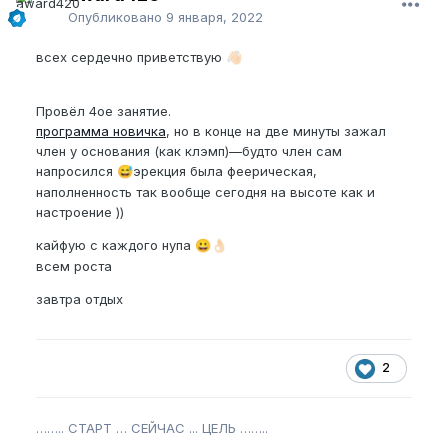
Опубликовано
9 января, 2022
всех сердечно приветствую
👋🏻
Провёл 4ое занятие.
программа новичка
, но в конце на две минуты зажал
член у основания (как клэмп)—будто член сам
напросился
эрекция была феерическая,
😅
наполненность так вообще сегодня на высоте как и
настроение ))
кайфую с каждого нупа
😀
👌🏻
всем роста
завтра отдых
2
…….. СТАРТ … СЕЙЧАС ... ЦЕЛЬ ……..