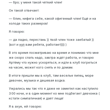
— бро; у меня такой чёткий член!
Он такой отвечает:
— блин, нифига себе, какой офигенный член! Ещё и на
холоде таких размеров!
Я говорю:
— да ладно, перестань )) твой член тоже заебатый ))
(вот и
нуп
вам ребята, работает)))) )
В это время посматриваю на время и понимаю что мне
же скоро спать надо, завтра ждёт работа, и говорю
Артёму что нужно ускоряться, и идти в клуб погреться
на часик, может кого снять и по домам.
В итоге пришли мы в клуб, там веселье пипец, море
девочек, музыка и дешевая водка.
Ужрались мы так что я даже не заметил как наступило
3:00 ночи, и в один момент ко мне подбегает девчонка (
кстати симпатичная) и даёт леща!
Я в ахуе, ей говорю: