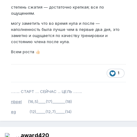
степень сжатия — достаточно крепкая; все по
ощущениям.
могу заметить что во время нупа и после —
наполненность была лучше чем в первые два дня, это
заметно и ощущается по качеству тренировки и
состоянию члена после нупа.
Всем роста
👍🏻
1
…….. СТАРТ … СЕЙЧАС ... ЦЕЛЬ ……..
nbpel
(16,5)____(17)_______(18)
eg
(12)_____(12,7)_____(14)
award420