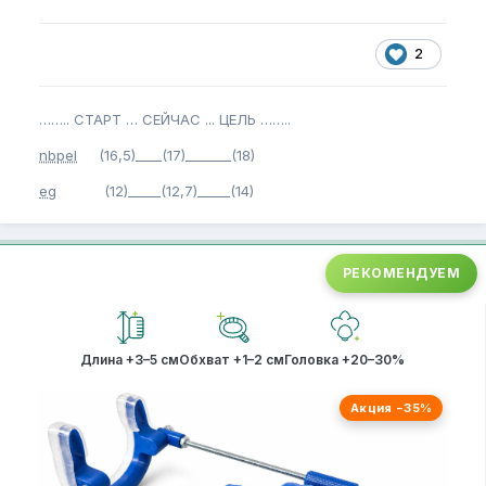
2
…….. СТАРТ … СЕЙЧАС ... ЦЕЛЬ ……..
nbpel
(16,5)____(17)_______(18)
eg
(12)_____(12,7)_____(14)
РЕКОМЕНДУЕМ
Длина +3–5 см
Обхват +1–2 см
Головка +20–30%
Акция −35%