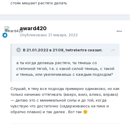
Как только я завершил, член был дико раздут,
стояк мешает растяги делать
потяжелел.
Я конечно в недоумении, но приятно удивлён
такому стоячелле!
Спасибо что дочитал до конца ))
award420
Опубликовано
21 января, 2022
Желаю роста
😎
В 21.01.2022 в 21:08, twtretertre сказал:
а ты когда делаешь растяги, ты тянешь со
статичной тягой, т.е. с какой силой тянешь, с такой
и тянешь, или увеличиваешь с каждым подходом?
Слушай, я тяну все подходы примерно одинаково, но как
только начинаю оттягивать (вверх, вниз, влево, вправо)
— делаю это с минимальной силы и до той, когда
чувствую что достаточно (задерживаюсь на пике и
обратно плавно) и так далее . Вот так
🙂