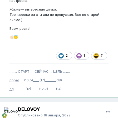
настроена.
Жизнь— интересная штука.
Тренировки за эти дни не пропускал. Все по старой
схеме )
Всем роста!
👋🏻
😇
2
1
7
…….. СТАРТ … СЕЙЧАС ... ЦЕЛЬ ……..
nbpel
(16,5)____(17)_______(18)
eg
(12)_____(12,7)_____(14)
DELOVOY
Опубликовано
18 января, 2022