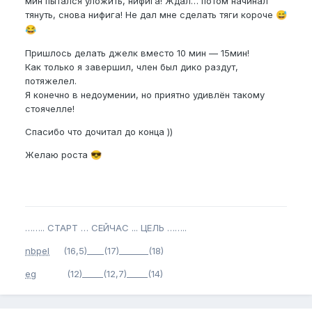
мин пытался уложить, нифига! Ждал… потом начинал
тянуть, снова нифига! Не дал мне сделать тяги короче
😅
😂
Пришлось делать джелк вместо 10 мин — 15мин!
Как только я завершил, член был дико раздут,
потяжелел.
Я конечно в недоумении, но приятно удивлён такому
стоячелле!
Спасибо что дочитал до конца ))
Желаю роста
😎
…….. СТАРТ … СЕЙЧАС ... ЦЕЛЬ ……..
nbpel
(16,5)____(17)_______(18)
eg
(12)_____(12,7)_____(14)