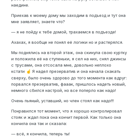
наедине.
Приехав к моему дому мы заходим в подъезд и тут она
мне заявляет, знаете что?
— я не пойду к тебе домой, трахаемся в подъезде!
Ахахах, я вообще не понял её логики но и растерялся.
Мы поднялись на второй этаж, она скинула свою куртку
и положила её на ступеньки, я сел на них, снял джинсы
с трусами, она отсосала мне, довольно неплохо
кстати
Я надел презерватив и она начала скакать
☝️
сверху, было очень здорово до того момента как вдруг:
порвался презерватив, фааак, пришлось надеть новый,
немного сбился настрой, но все поперло как надо!
Очень пьяный, уставший, но член стоял как надо!!!
Понравился тот момент, что я хорошо контролировал
стояк и ждал пока она кончит первой. Как только она
кончила она так и сказала:
— всё, я кончила, теперь ты!