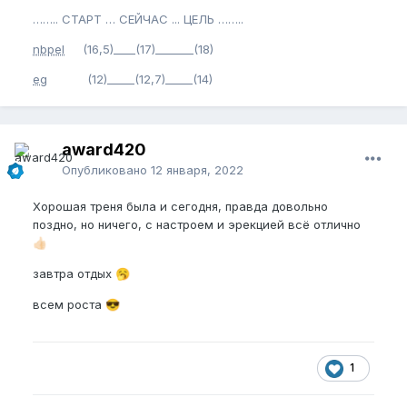
…….. СТАРТ … СЕЙЧАС ... ЦЕЛЬ ……..
nbpel
(16,5)____(17)_______(18)
eg
(12)_____(12,7)_____(14)
award420
Опубликовано
12 января, 2022
Хорошая треня была и сегодня, правда довольно
поздно, но ничего, с настроем и эрекцией всё отлично
👍🏻
завтра отдых
🥱
всем роста
😎
1