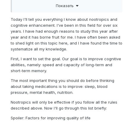
эталоном в плане ноотропов, кортексин фуфло из-
Показать
за микродоз, а церебролизин больше на
метаболические процессы влияет. Насчёт prl-8-53,
я одно время читал что это типо самый мощный
Today I'll tell you everything I know about nootropics and
ноотроп на память, но по факту углубившись в его
cognitive enhancement. I've been in this field for over six
механизмы действия спустя 2 года после того как
years. I have had enough reasons to study this year after
узнал о нём, понял, что ноотропное действие у
year and it has borne fruit for me. I have often been asked
него косвенное через ацх и дофамин, т.е. условно
to shed light on this topic here, and I have found the time to
какой-нибудь донепезил/ипидакрин/галантамин,
systematize all my knowledge.
особенно в комбинации с alpha-gpc (холина
First, I want to set the goal. Our goal is to improve cognitive
альфосцерат) дадут примерно тоже самое.
abilities, namely: speed and capacity of long-term and
short-term memory.
The most important thing you should do before thinking
about taking medications is to improve: sleep, blood
pressure, mental health, nutrition.
Nootropics will only be effective if you follow all the rules
described above. Now I'll go through this list briefly:
Spoiler: Factors for improving quality of life