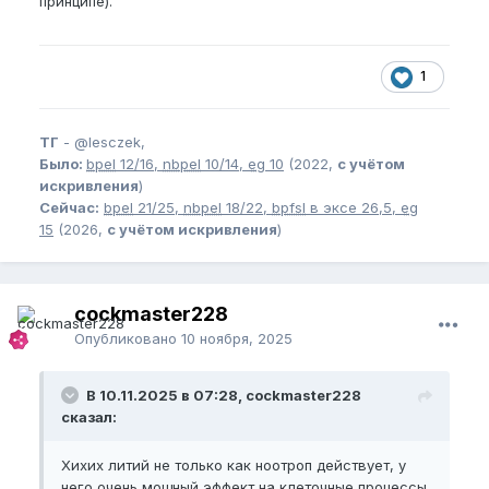
принципе).
1
ТГ
-
@lesczek,
Было:
bpel
12/16,
nbpel
10/14,
eg
10
(2022,
с учётом
искривления
)
Сейчас:
bpel
21/25,
nbpel
18/22,
bpfsl
в эксе 26,5,
eg
15
(2026,
с учётом искривления
)
cockmaster228
Опубликовано
10 ноября, 2025
В 10.11.2025 в 07:28, cockmaster228
сказал:
Хихих литий не только как ноотроп действует, у
него очень мощный эффект на клеточные процессы