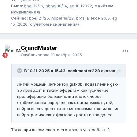
Было:
bpel
12/16,
nbpel
10/14,
eg
10
(2022,
с учётом
искривления
)
Сейчас:
bpel
21/25,
nbpel
18/22,
bpfsl
в эксе 26,5,
eg
15
(2026,
с учётом искривления
)
GrandMaster
Опубликовано
10 ноября, 2025
В 10.11.2025 в 15:43, cockmaster228 сказал:
Литий мощный ингибитор gsk-3b, подавление gsk-
3b приводит к таким эффектам как: усиление
пролиферации большинства клеток через
стабилизацию определённых сигнальных путей,
нейрогенез через эти же механизмы + повышение
нейротрофических факторов роста и так далее.
Тогда при каком спорте его можно употреблять?