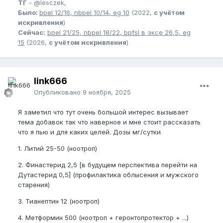
ТГ
-
@lesczek,
Было:
bpel
12/16,
nbpel
10/14,
eg
10
(2022,
с учётом
искривления
)
Сейчас:
bpel
21/25,
nbpel
18/22,
bpfsl
в эксе 26,5,
eg
15
(2026,
с учётом искривления
)
link666
Опубликовано
9 ноября, 2025
Я заметил что тут очень большой интерес вызывает
тема добавок так что наверное и мне стоит рассказать
что я пью и для каких целей. Дозы мг/сутки
1. Литий 25-50 (ноотроп)
2. Финастерид 2,5 [в будущем перспектива перейти на
Дутастерид 0,5] (профилактика облысения и мужского
старения)
3. Тианептин 12 (ноотроп)
4. Метформин 500 (ноотроп + геронтопротектор + ...)