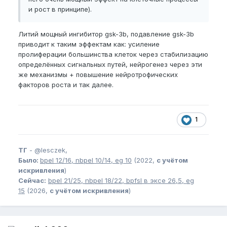
и рост в принципе).
Литий мощный ингибитор gsk-3b, подавление gsk-3b
приводит к таким эффектам как: усиление
пролиферации большинства клеток через стабилизацию
определённых сигнальных путей, нейрогенез через эти
же механизмы + повышение нейротрофических
факторов роста и так далее.
1
ТГ
-
@lesczek,
Было:
bpel
12/16,
nbpel
10/14,
eg
10
(2022,
с учётом
искривления
)
Сейчас:
bpel
21/25,
nbpel
18/22,
bpfsl
в эксе 26,5,
eg
15
(2026,
с учётом искривления
)