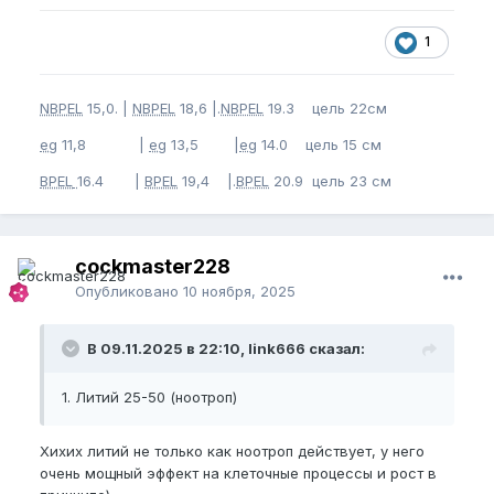
1
NBPEL
15,0. |
NBPEL
18,6 |.
NBPEL
19.3 цель 22см
eg
11,8 |
eg
13,5 |
eg
14.0 цель 15 см
BPEL
16.4 |
BPEL
19,4 |.
BPEL
20.9 цель 23 см
cockmaster228
Опубликовано
10 ноября, 2025
В 09.11.2025 в 22:10, link666 сказал:
1. Литий 25-50 (ноотроп)
Хихих литий не только как ноотроп действует, у него
очень мощный эффект на клеточные процессы и рост в