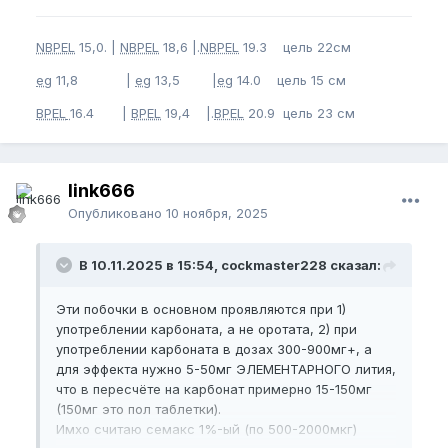
NBPEL
15,0. |
NBPEL
18,6 |.
NBPEL
19.3 цель 22см
eg
11,8 |
eg
13,5 |
eg
14.0 цель 15 см
BPEL
16.4 |
BPEL
19,4 |.
BPEL
20.9 цель 23 см
link666
Опубликовано
10 ноября, 2025
В 10.11.2025 в 15:54, cockmaster228 сказал:
Эти побочки в основном проявляются при 1)
употреблении карбоната, а не оротата, 2) при
употреблении карбоната в дозах 300-900мг+, а
для эффекта нужно 5-50мг ЭЛЕМЕНТАРНОГО лития,
что в пересчёте на карбонат примерно 15-150мг
(150мг это пол таблетки).
Имхо считаю семакс 1%-ый (по 500-2000мкг)