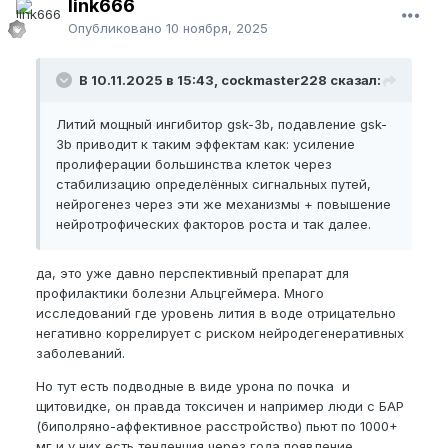
link666
Опубликовано
10 ноября, 2025
В 10.11.2025 в 15:43, cockmaster228 сказал:
Литий мощный ингибитор gsk-3b, подавление gsk-
3b приводит к таким эффектам как: усиление
пролиферации большинства клеток через
стабилизацию определённых сигнальных путей,
нейрогенез через эти же механизмы + повышение
нейротрофических факторов роста и так далее.
да, это уже давно перспективный препарат для
профилактики болезни Альцгеймера. Много
исследований где уровень лития в воде отрицательно
негативно коррелирует с риском нейродегенеративных
заболеваний.
Но тут есть подводные в виде урона по почка и
щитовидке, он правда токсичен и например люди с БАР
(биполряно-аффективное расстройство) пьют по 1000+
мг и у них есть тенденция через года появление