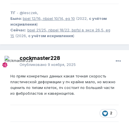
ТГ
-
@lesczek,
Было:
bpel
12/16,
nbpel
10/14,
eg
10
(2022,
с учётом
искривления
)
Сейчас:
bpel
21/25,
nbpel
18/22,
bpfsl
в эксе 26,5,
eg
15
(2026,
с учётом искривления
)
cockmaster228
Опубликовано
9 ноября, 2025
Но прям конкретных данных какая точная скорость
пластической деформации у пч крайне мало, но можно
оценить по типам клеток, пч состоит по большей части
из фибробластов и каверноцитов.
2