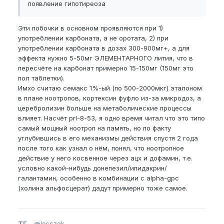
появление гипотиреоза
Эти побочки в основном проявляются при 1)
употреблении карбоната, а не оротата, 2) при
употреблении карбоната в дозах 300-900мг+, а для
эффекта нужно 5-50мг ЭЛЕМЕНТАРНОГО лития, что в
пересчёте на карбонат примерно 15-150мг (150мг это
пол таблетки).
Имхо считаю семакс 1%-ый (по 500-2000мкг) эталоном
в плане ноотропов, кортексин фуфло из-за микродоз, а
церебролизин больше на метаболические процессы
влияет. Насчёт prl-8-53, я одно время читал что это типо
самый мощный ноотроп на память, но по факту
углубившись в его механизмы действия спустя 2 года
после того как узнал о нём, понял, что ноотропное
действие у него косвенное через ацх и дофамин, т.е.
условно какой-нибудь донепезил/ипидакрин/
галантамин, особенно в комбинации с alpha-gpc
(холина альфосцерат) дадут примерно тоже самое.
ТГ
-
@lesczek,