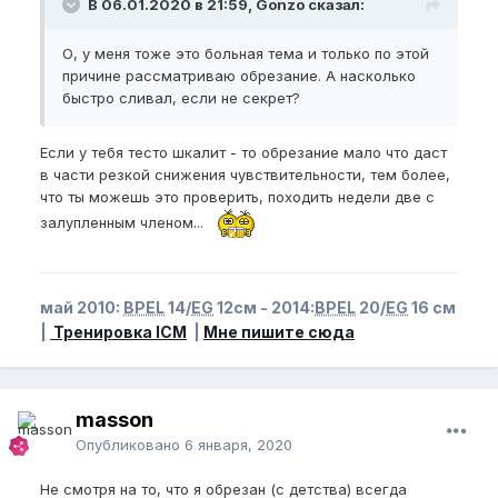
В 06.01.2020 в 21:59, Gonzo сказал:
О, у меня тоже это больная тема и только по этой
причине рассматриваю обрезание. А насколько
быстро сливал, если не секрет?
Если у тебя тесто шкалит - то обрезание мало что даст
в части резкой снижения чувствительности, тем более,
что ты можешь это проверить, походить недели две с
залупленным членом...
май 2010:
BPEL
14/
EG
12см - 2014:
BPEL
20/
EG
16 см
|
Тренировка ICM
|
Мне пишите сюда
masson
Опубликовано
6 января, 2020
Не смотря на то, что я обрезан (с детства) всегда