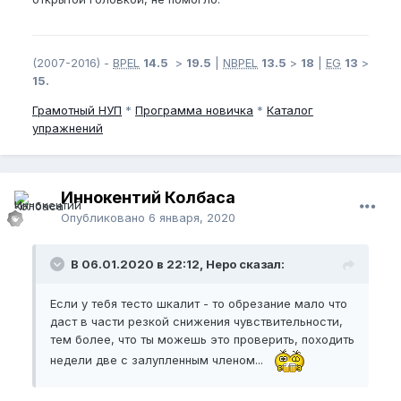
(2007-2016) -
BPEL
14.5
>
19.5
|
NBPEL
13.5
>
18
|
EG
13
>
15.
Грамотный
НУП
*
Программа новичка
*
Каталог
упражнений
Иннокентий Колбаса
Опубликовано
6 января, 2020
В 06.01.2020 в 22:12, Неро сказал:
Если у тебя тесто шкалит - то обрезание мало что
даст в части резкой снижения чувствительности,
тем более, что ты можешь это проверить, походить
недели две с залупленным членом...