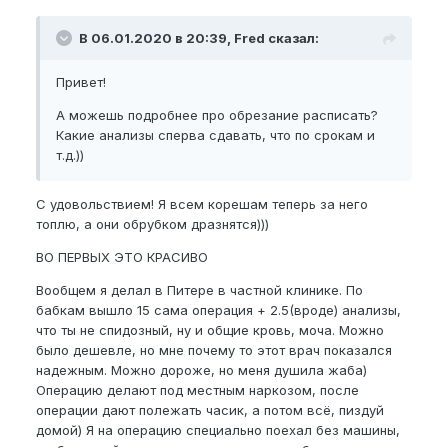
В 06.01.2020 в 20:39, Fred сказал:
Привет!
А можешь подробнее про обрезание расписать?
Какие анализы сперва сдавать, что по срокам и
т.д.))
С удовольствием! Я всем корешам теперь за него
топлю, а они обрубком дразнятся)))
ВО ПЕРВЫХ ЭТО КРАСИВО
Вообщем я делал в Питере в частной клинике. По
бабкам вышло 15 сама операция + 2.5(вроде) анализы,
что ты не спидозный, ну и общие кровь, моча. Можно
было дешевле, но мне почему то этот врач показался
надежным. Можно дороже, но меня душила жаба)
Операцию делают под местным наркозом, после
операции дают полежать часик, а потом всё, пиздуй
домой) Я на операцию специально поехал без машины,