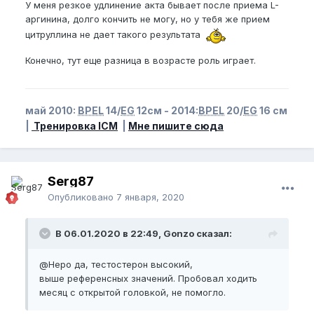
У меня резкое удлинение акта бывает после приема L-
аргинина, долго кончить не могу, но у тебя же прием
цитруллина не дает такого результата
Конечно, тут еще разница в возрасте роль играет.
май 2010:
BPEL
14/
EG
12см - 2014:
BPEL
20/
EG
16 см
|
Тренировка ICM
|
Мне пишите сюда
Serg87
Опубликовано
7 января, 2020
В 06.01.2020 в 22:49, Gonzo сказал:
@Неро
да, тестостерон высокий,
выше референсных значений. Пробовал ходить
месяц с открытой головкой, не помогло.