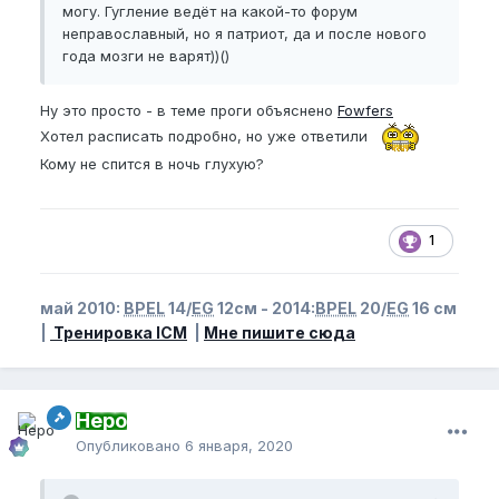
могу. Гугление ведёт на какой-то форум
неправославный, но я патриот, да и после нового
года мозги не варят))()
Ну это просто - в теме проги объяснено
Fowfers
Хотел расписать подробно, но уже ответили
Кому не спится в ночь глухую?
1
май 2010:
BPEL
14/
EG
12см - 2014:
BPEL
20/
EG
16 см
|
Тренировка ICM
|
Мне пишите сюда
Неро
Опубликовано
6 января, 2020