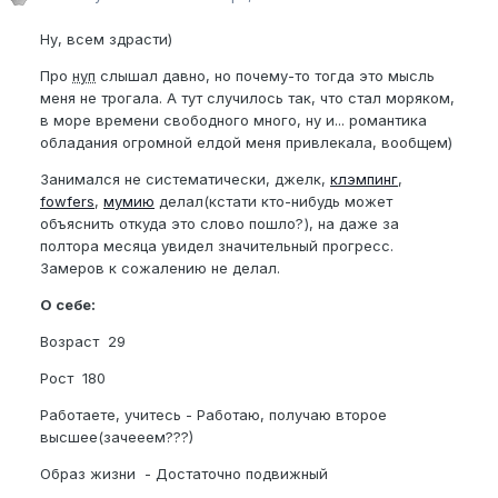
Ну, всем здрасти)
Про
нуп
слышал давно, но почему-то тогда это мысль
меня не трогала. А тут случилось так, что стал моряком,
в море времени свободного много, ну и... романтика
обладания огромной елдой меня привлекала, вообщем)
Занимался не систематически, джелк,
клэмпинг
,
fowfers
,
мумию
делал(кстати кто-нибудь может
объяснить откуда это слово пошло?
), на даже за
полтора месяца увидел значительный прогресс.
Замеров к сожалению не делал.
О себе:
Возраст 29
Рост 180
Работаете, учитесь - Работаю, получаю второе
высшее(зачееем???)
Образ жизни - Достаточно подвижный