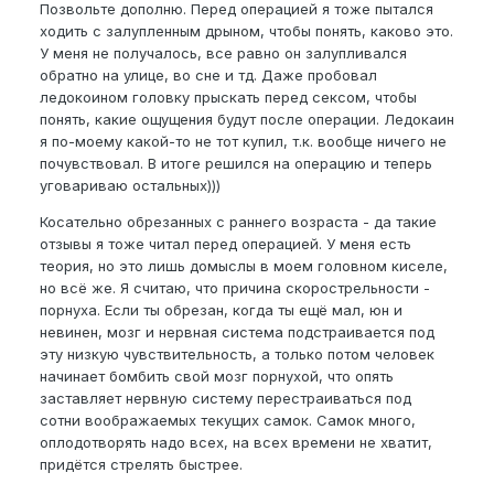
Позвольте дополню. Перед операцией я тоже пытался
ходить с залупленным дрыном, чтобы понять, каково это.
У меня не получалось, все равно он залупливался
обратно на улице, во сне и тд. Даже пробовал
ледокоином головку прыскать перед сексом, чтобы
понять, какие ощущения будут после операции. Ледокаин
я по-моему какой-то не тот купил, т.к. вообще ничего не
почувствовал. В итоге решился на операцию и теперь
уговариваю остальных)))
Косательно обрезанных с раннего возраста - да такие
отзывы я тоже читал перед операцией. У меня есть
теория, но это лишь домыслы в моем головном киселе,
но всё же. Я считаю, что причина скорострельности -
порнуха. Если ты обрезан, когда ты ещё мал, юн и
невинен, мозг и нервная система подстраивается под
эту низкую чувствительность, а только потом человек
начинает бомбить свой мозг порнухой, что опять
заставляет нервную систему перестраиваться под
сотни воображаемых текущих самок. Самок много,
оплодотворять надо всех, на всех времени не хватит,
придётся стрелять быстрее.