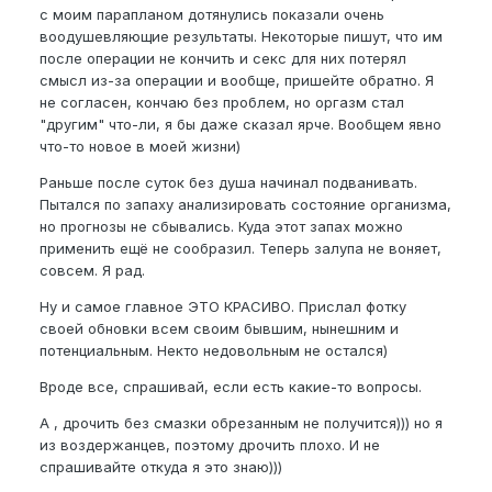
с моим парапланом дотянулись показали очень
воодушевляющие результаты. Некоторые пишут, что им
после операции не кончить и секс для них потерял
смысл из-за операции и вообще, пришейте обратно. Я
не согласен, кончаю без проблем, но оргазм стал
"другим" что-ли, я бы даже сказал ярче. Вообщем явно
что-то новое в моей жизни)
Раньше после суток без душа начинал подванивать.
Пытался по запаху анализировать состояние организма,
но прогнозы не сбывались. Куда этот запах можно
применить ещё не сообразил. Теперь залупа не воняет,
совсем. Я рад.
Ну и самое главное ЭТО КРАСИВО. Прислал фотку
своей обновки всем своим бывшим, нынешним и
потенциальным. Некто недовольным не остался)
Вроде все, спрашивай, если есть какие-то вопросы.
А , дрочить без смазки обрезанным не получится))) но я
из воздержанцев, поэтому дрочить плохо. И не
спрашивайте откуда я это знаю)))