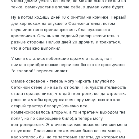
чтобы домой уехать на такси, но можно было ехать и на
тачке, самочувствие вполне себе, я думал хуже будет.
Ну а потом ходишь дней 10 с бинтом на кончике. Первый
дни хер похож на опухшего Франкенштейна, потом
окукливается и превращается в благоухающего
красавчика. Ссышь как садовый распрыскиватель в
разные стороны. Нельзя дней 20 дрочить и трахаться,
что я отважно выполнил.
У меня остались небольшие шрамы от швов, но я
считаю приобретенные перки как бы это не прозвучало
"с головой" перевешивают.
Самое основное - теперь могу чиркать залупой по
бетонной стене и не выть от боли. Т.е. чувствительность
стала гораздо ниже, что даёт контроль, когда стрелять,
раньше я чтобы продержаться пару минут пыхтел как
старый трактор белорус(конечно все,
компенсировалось вторым, а то и третьим выходом "на
поля", но по самооценке било),а теперь могу
контролировать. Это очень сильно психологически меня
отпустило. Практики к сожалению было не так много,
как хотелось бы, но те тестовые залеты, до которых мы