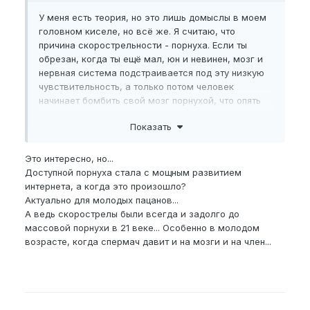
У меня есть теория, но это лишь домыслы в моем
головном киселе, но всё же. Я считаю, что
причина скорострельности - порнуха. Если ты
обрезан, когда ты ещё мал, юн и невинен, мозг и
нервная система подстраивается под эту низкую
чувствительность, а только потом человек
начинает бомбить свой мозг порнухой, что опять
заставляет нервную систему перестраиваться под
Показать
сотни воображаемых текущих самок. Самок
много, оплодотворять надо всех, на всех времени
не хватит, придётся стрелять быстрее
Это интересно, но...
Доступной порнуха стала с мощным развитием
интернета, а когда это произошло?
Актуально для молодых пацанов...
А ведь скорострелы были всегда и задолго до
массовой порнухи в 21 веке... Особенно в молодом
возрасте, когда спермач давит и на мозги и на член...