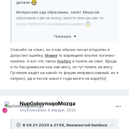
делали
Интересная ода обрезанию, зачет. Минусов
обрезания сам не вижу, просто иногда как-то
взгрустнётся по потерянной шкурке
Показать
Спасибо за ответ, но я как обычно писал второпях и
допустил ошибку.
Мумия
то впринципе вполне логично-
понятно. А вот что такое
fowfers
я понять не смог. Вроде
и по басурмански кое-как могу, но тут понять не могу.
Гугление ведёт на какой-то форум неправославный, но я
патриот, да и после нового года мозги не варят))()
NupGolovnogoMozga
Опубликовано
6 января, 2020
В 06.01.2020 в 21:59, Иннокентий Колбаса