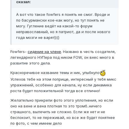
сказал:
А вот что такое fowfers я понять не смог. Вроде и
по басурмански кое-как могу, но тут понять не
могу. Гугление ведёт на какой-то форум
неправославный, но я патриот, да и после нового
года мозги не варят))()
Fowfers-
сидение на члене
. Названо в честь создателя,
легендарного НУПера под ником FOW, он внес много в
развитие этого дела.
Красноречивое название темы и ник, улыбнуло
Успехов тебе на этом поприще, интересный у тебя микс
упражнений, особенно для начала, ну если динамика
роста будет положительной тогда все отлично!
Желательно прикрепи фото этого уплотнения, но если
оно на вене и вена плотная то это тромб..ничего
страшного, вылечить не сложно. Если же нет и не
беспокоит, то не переживай, но все же будет понятнее
по фото, с чем имеем дело