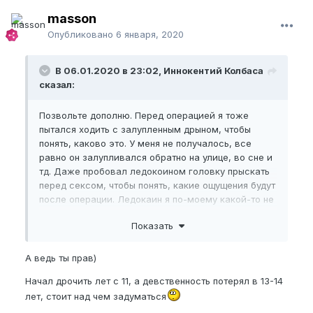
masson
Опубликовано
6 января, 2020
В 06.01.2020 в 23:02, Иннокентий Колбаса
сказал:
Позвольте дополню. Перед операцией я тоже
пытался ходить с залупленным дрыном, чтобы
понять, каково это. У меня не получалось, все
равно он залупливался обратно на улице, во сне и
тд. Даже пробовал ледокоином головку прыскать
перед сексом, чтобы понять, какие ощущения будут
после операции. Ледокаин я по-моему какой-то не
тот купил, т.к. вообще ничего не почувствовал. В
Показать
итоге решился на операцию и теперь уговариваю
остальных)))
А ведь ты прав)
Косательно обрезанных с раннего возраста - да
такие отзывы я тоже читал перед операцией. У
Начал дрочить лет с 11, а девственность потерял в 13-14
меня есть теория, но это лишь домыслы в моем
лет, стоит над чем задуматься
головном киселе, но всё же. Я считаю, что