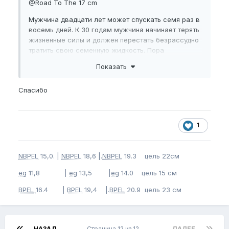
@Road To The 17 cm
Мужчина двадцати лет может спускать семя раз в
восемь дней. К 30 годам мужчина начинает терять
жизненные силы и должен перестать безрассудно
тратить свою семенную жидкость. Пора
отказаться от привычки мастурбировать и
Показать
познакомиться с Дао Инь и Ян.
Недоступно
Спасибо
Недоступно
Пожалуйста,
зарегистрируйтесь
или
1
войдите
, чтобы увидеть скрытое
изображение.
NBPEL
15,0. |
NBPEL
18,6 |.
NBPEL
19.3 цель 22см
Учись балансировать на краю
eg
11,8 |
eg
13,5 |
eg
14.0 цель 15 см
«Не выбрасывай свое семя без надобности. Не
BPEL
16.4 |
BPEL
19,4 |.
BPEL
20.9 цель 23 см
выбрасывай свое семя насильно, словно швыряя
что-то с высоты. Ты расстроишь пять главных
органов тела, повредишь каналы жизненной
энергии и как последствие дашь повод для
НАЗАД
Страница 12 из 12
ДАЛЕЕ