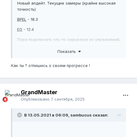
Новый апдейт. Текущие замеры (крайне высокая
точность)
BPEL
- 18.3
EG
- 12.4
Пора подключать что-то серьезное из упражнений,
все эти годы дрочил программу новичка)
Показать
Посмотрю на форуме, составлю себе арсенал.
Как ты ? отпишись о своем прогрессе !
GrandMaster
Опубликовано
7 сентября, 2025
В 13.05.2021 в 06:09, sambucus сказал: