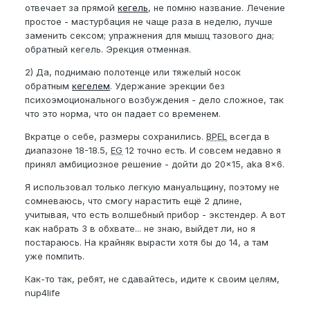
отвечает за прямой
кегель
, не помню название. Лечение
простое - мастурбация не чаще раза в неделю, лучше
заменить сексом; упражнения для мышц тазового дна;
обратный кегель. Эрекция отменная.
2) Да, поднимаю полотенце или тяжелый носок
обратным
кегелем
. Удержание эрекции без
психоэмоционального возбуждения - дело сложное, так
что это норма, что он падает со временем.
Вкратце о себе, размеры сохранились.
BPEL
всегда в
диапазоне 18-18.5,
EG
12 точно есть.
И совсем недавно я
принял амбициозное решение - дойти до 20×15, aka 8×6.
Я использовал только легкую мануальщину, поэтому не
сомневаюсь, что смогу нарастить ещё 2 длине,
учитывая, что есть волшебный прибор - экстендер. А вот
как набрать 3 в обхвате... не знаю, выйдет ли, но я
постараюсь. На крайняк вырасти хотя бы до 14, а там
уже помпить.
Как-то так, ребят, не сдавайтесь, идите к своим целям,
nup4life