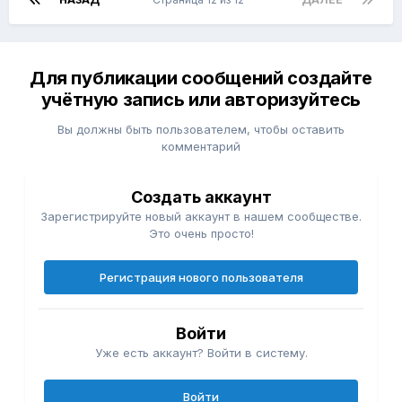
всякого рода недугов»
Пожалуйста,
зарегистрируйтесь
или
Для публикации сообщений создайте
войдите
, чтобы увидеть скрытое
вложение.
учётную запись или авторизуйтесь
Вы должны быть пользователем, чтобы оставить
@Lime
Эта тема есть у NERO.
комментарий
Создать аккаунт
Зарегистрируйте новый аккаунт в нашем сообществе.
Это очень просто!
Регистрация нового пользователя
Войти
Уже есть аккаунт? Войти в систему.
Войти