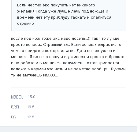
Если честно экс покупать нет никакого
желания.Тогда уже лучше лечь под нож.Да и
времени нет эту приблуду таскать и спалиться
стремно
после под нож тоже экс надо носить...)) так что лучше
просто поноси.. Странный ты.. Если хочешь вырасти, то
чем то придется пожертвовать.. Да и не так уж он и
мешает.. Я вот его ношу и в джинсах и просто в брюках
и на работе и в машине... подумаешь оттопыривается -
положи в карман что нить и не заметно вообще... Руками
ты не вытянешь ИМХО...
NBPEL
---15.0
BPEL
----16.5
EG
------12.5