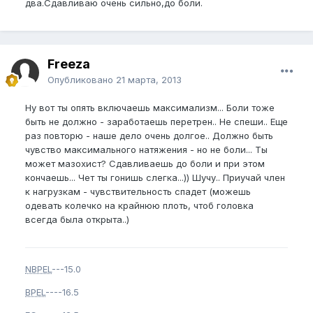
два.Сдавливаю очень сильно,до боли.
Freeza
Опубликовано
21 марта, 2013
Ну вот ты опять включаешь максимализм... Боли тоже
быть не должно - заработаешь перетрен.. Не спеши.. Еще
раз повторю - наше дело очень долгое.. Должно быть
чувство максимального натяжения - но не боли... Ты
может мазохист? Сдавливаешь до боли и при этом
кончаешь... Чет ты гонишь слегка...)) Шучу.. Приучай член
к нагрузкам - чувствительность спадет (можешь
одевать колечко на крайнюю плоть, чтоб головка
всегда была открыта..)
NBPEL
---15.0
BPEL
----16.5