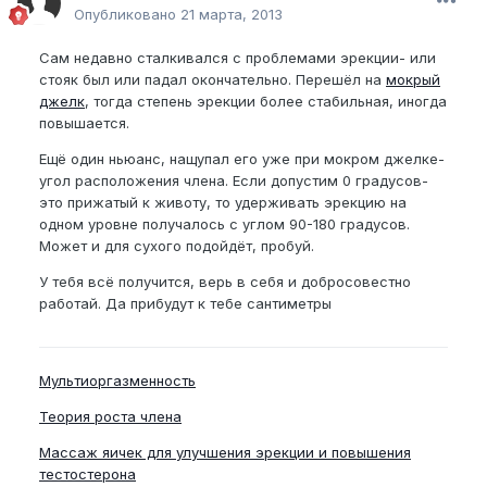
Опубликовано
21 марта, 2013
Сам недавно сталкивался с проблемами эрекции- или
стояк был или падал окончательно. Перешёл на
мокрый
джелк
, тогда степень эрекции более стабильная, иногда
повышается.
Ещё один ньюанс, нащупал его уже при мокром джелке-
угол расположения члена. Если допустим 0 градусов-
это прижатый к животу, то удерживать эрекцию на
одном уровне получалось с углом 90-180 градусов.
Может и для сухого подойдёт, пробуй.
У тебя всё получится, верь в себя и добросовестно
работай. Да прибудут к тебе сантиметры
Мультиоргазменность
Теория роста члена
Массаж яичек для улучшения эрекции и повышения
тестостерона