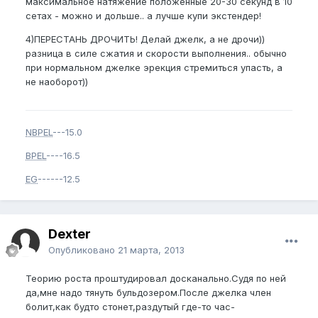
максимальное натяжение положенные 20-30 секунд в 10
сетах - можно и дольше.. а лучше купи экстендер!
4)ПЕРЕСТАНЬ ДРОЧИТЬ! Делай джелк, а не дрочи))
разница в силе сжатия и скорости выполнения.. обычно
при нормальном джелке эрекция стремиться упасть, а
не наоборот))
NBPEL
---15.0
BPEL
----16.5
EG
------12.5
Dexter
Опубликовано
21 марта, 2013
Теорию роста проштудировал досканально.Судя по ней
да,мне надо тянуть бульдозером.После джелка член
болит,как будто стонет,раздутый где-то час-