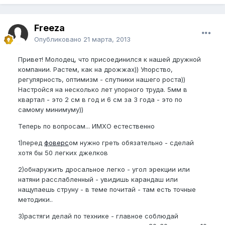
Freeza
Опубликовано
21 марта, 2013
Привет! Молодец, что присоединился к нашей дружной
компании. Растем, как на дрожжах)) Упорство,
регулярность, оптимизм - спутники нашего роста))
Настройся на несколько лет упорного труда. 5мм в
квартал - это 2 см в год и 6 см за 3 года - это по
самому минимуму))
Теперь по вопросам... ИМХО естественно
1)перед
фоверс
ом нужно греть обязательно - сделай
хотя бы 50 легких джелков
2)обнаружить дросальное легко - угол эрекции или
натяни расслабленный - увидишь карандаш или
нащупаешь струну - в теме почитай - там есть точные
методики..
3)растяги делай по технике - главное соблюдай