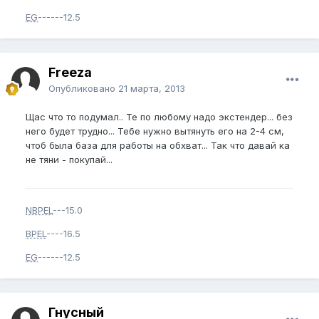
EG
------12.5
Freeza
Опубликовано
21 марта, 2013
Щас что то подумал.. Те по любому надо экстендер... без
него будет трудно... Тебе нужно вытянуть его на 2-4 см,
чтоб была база для работы на обхват... Так что давай ка
не тяни - покупай...
NBPEL
---15.0
BPEL
----16.5
EG
------12.5
Гнусный