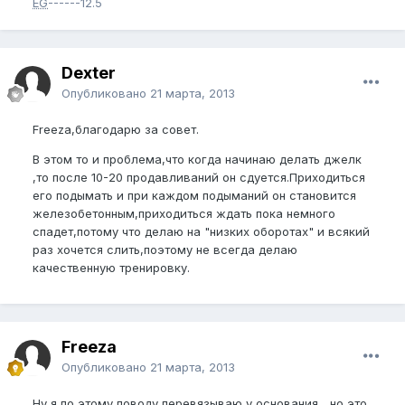
EG
------12.5
Dexter
Опубликовано
21 марта, 2013
Freeza,благодарю за совет.
В этом то и проблема,что когда начинаю делать джелк
,то после 10-20 продавливаний он сдуется.Приходиться
его подымать и при каждом подыманий он становится
железобетонным,приходиться ждать пока немного
спадет,потому что делаю на "низких оборотах" и всякий
раз хочется слить,поэтому не всегда делаю
качественную тренировку.
Freeza
Опубликовано
21 марта, 2013
Ну я по этому поводу перевязываю у основания... но это