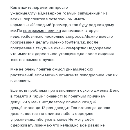
Как видите,параметры просто
ужасные.Случай,наверное "самый запущенный" из
всех.В перспективе хотелось бы иметь
нормальный"средний"размер,а так буду рад каждому
мм.По
программе новичка
занимаюсь вторую
неделю.Возникло несколько вопросов.Можно вместо
прогревания делать именно
fowfers
,т.к. после
прогревания тянуть не очень комфортно.Подозреваю,
что имеется дорсальное утолщение,но после сидения
тянется намного лучше.
Мне не очень понятен смысл динамических
растяжений,если можно объясните поподробнее как их
выполнять.
Еще есть проблема при выполнении сухого джелка.Дело
в том,что я "ярый" онанист.По понятным причинам
девушки у меня нет,поэтому сливаю каждый
день,бывало до 12 раз доходит.Так вот,когда делаю
джелк, постоянно сливаю либо в середине
упражнения,либо уже в конце.Не могу себя
сдерживать,понимаю что нельзя,но все равно не