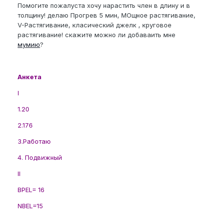
Помогите пожалуста хочу нарастить член в длину и в
толщину! делаю Прогрев 5 мин, МОщное растягивание,
V-Растягивание, класический джелк , круговое
растягивание! скажите можно ли добаваить мне
мумию
?
Анкета
I
1.20
2.176
3.Работаю
4. Подвижный
II
BPEL= 16
NBEL=15