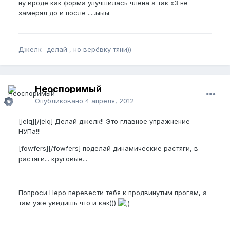
ну вроде как форма улучшилась члена а так х3 не
замерял до и после .....ыыы
Джелк -делай , но верёвку тяни))
Неоспоримый
Опубликовано
4 апреля, 2012
[jelq][/jelq] Делай джелк!! Это главное упражнение
НУПа!!!
[fowfers][/fowfers] поделай динамические растяги, в -
растяги... круговые...
Попроси Неро перевести тебя к продвинутым прогам, а
там уже увидишь что и как)))