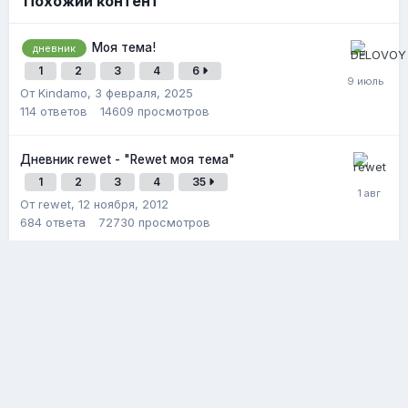
Похожий контент
Моя тема!
дневник
1
2
3
4
6
От Kindamo,
3 февраля, 2025
114
ответов
14609
просмотров
Дневник rewet - "Rewet моя тема"
1
2
3
4
35
От rewet,
12 ноября, 2012
684
ответа
72730
просмотров
Adequate - Персональная тема.
дневник
Дневник.
1
2
3
4
9
От adequate,
2 декабря, 2025
160
ответов
9491
просмотр
Политика конфиденциальности
Обратная связь