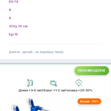
EG=13
III
8
ХОчу 20 см
Eg=15
Джелк -делай , но верёвку тяни))
РЕКОМЕНДУЕМ
Длина +3–5 см
Обхват +1–2 см
Головка +20–30%
Акция −35%