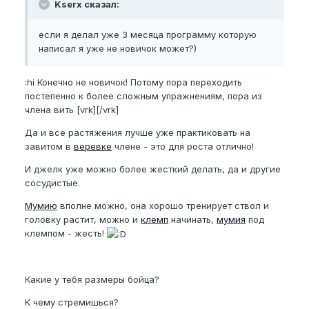
Kserx сказал:
если я делал уже 3 месяца программу которую
написал я уже не новичок может?)
:hi Конечно не новичок! Потому пора переходить
постепенно к более сложным упражнениям, пора из
члена вить [vrk][/vrk]
Да и все растяжения лучше уже практиковать на
завитом в
веревке
члене - это для роста отлично!
И джелк уже можно более жесткий делать, да и другие
сосудистые.
Мумию
вполне можно, она хорошо тренирует ствол и
головку растит, можно и
клемп
начинать,
мумия
под
клемпом - жесть!
Какие у тебя размеры бойца?
К чему стремишься?