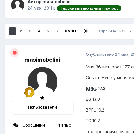
Автор masimobelini
24 мая, 2011
в
Персональные программы и прогресс
1
2
3
4
5
6
ДАЛЕЕ
Страница 1 из 19
Опубликовано
24 мая, 2
masimobelini
Мне 36 лет. рост 177 
Опыт в Нупе у меня уж
BPEL
17.2
EG
13.0
Пользователи
BPFL
10.2
FG 10.7
Сообщений
1.4 тыс
Год прозанимался ратс