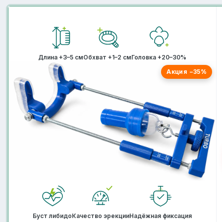
Длина +3–5 см
Обхват +1–2 см
Головка +20–30%
Акция −35%
Буст либидо
Качество эрекции
Надёжная фиксация