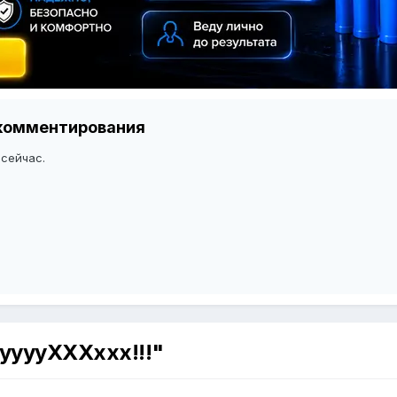
я комментирования
 сейчас.
УууууХХХххх!!!"