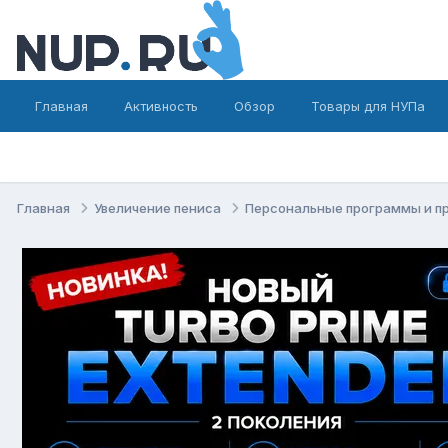
Главная
Активность
Обзор
Товары для НУПа
Главная
Увеличение пениса
Персональные программы и п