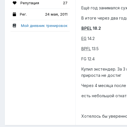
Репутация
27
Ещё год занимался сух
Рег.
24 мая, 2011
В итоге через два год
Мой дневник тренировок
BPEL
18.2
EG
14.2
BPFL
13.5
FG 12.4
Купил экстендер. За 3
прироста не достиг
Через 4 месяца после 
есть небольшой откат 
Хотелось бы уверенно 