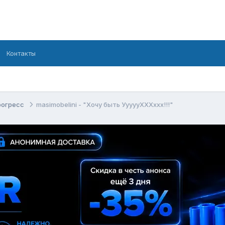
Контакты
рогресс
masimobelini - "Хoчу быть УууууХХХххх!!!"