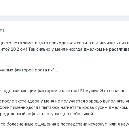
011
днего сета заметил,что приходиться сильно вывинчивать винты
что? 20.2 см.! Так сильно у меня никогда джелком не растягивал
евых факторов роста пч"....
ня сдерживающим фактором является ПЧ-мускул.Это означает ,
ь: после экстендера у меня не получается хорошо выполнять у
.. болит именно,когда пытаюсь нагнетать кровь сухим джелком
ределённый эффект наступает,но небольшой....
то болезненные ощущения в последствии исчезнут...или я нау