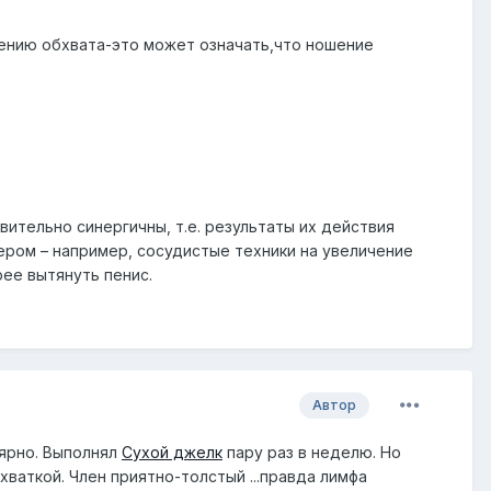
чению обхвата-это может означать,что ношение
вительно синергичны, т.е. результаты их действия
ером – например, сосудистые техники на увеличение
рее вытянуть пенис.
Автор
лярно. Выполнял
Сухой джелк
пару раз в неделю. Но
аткой. Член приятно-толстый ...правда лимфа