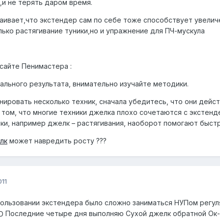
,и не терять даром время.
аивает,что экстендер сам по себе тоже способствует увели
лько растягивание туники,но и упражнение для ПЧ-мускула
 сайте Пенимастера :
ального результата, внимательно изучайте методики.
ировать несколько техник, сначала убедитесь, что они дейст
 том, что многие техники джелка плохо сочетаются с экстенд
ики, например джелк – растягивания, наоборот помогают быст
лк
может навредить росту ???
011
пользовании экстендера было сложно заниматься НУПом регу
Последние четыре дня выполняю Сухой джелк обратной Ок-хв