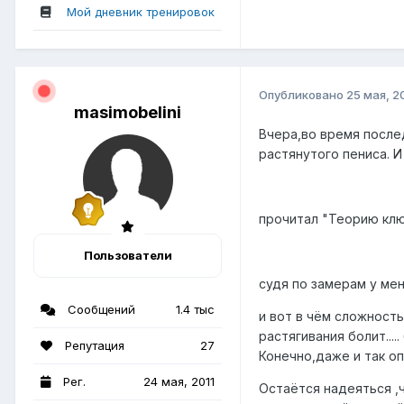
Мой дневник тренировок
Опубликовано
25 мая, 2
masimobelini
Вчера,во время после
растянутого пениса. И 
прочитал "Теорию ключ
Пользователи
судя по замерам у ме
Сообщений
1.4 тыс
и вот в чём сложност
растягивания болит...
Репутация
27
Конечно,даже и так оп
Рег.
24 мая, 2011
Остаётся надеяться ,ч