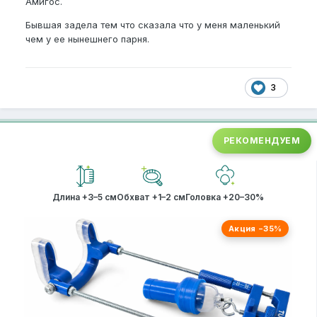
Амигос.
Бывшая задела тем что сказала что у меня маленький
чем у ее нынешнего парня.
3
РЕКОМЕНДУЕМ
Длина +3–5 см
Обхват +1–2 см
Головка +20–30%
Акция −35%