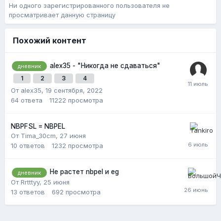
Ни одного зарегистрированного пользователя не
просматривает данную страницу
Похожий контент
alex35 - "Никогда не сдаваться"
дневник
1
2
3
4
От alex35,
19 сентября, 2022
64
ответа
11222
просмотра
NBPFSL = NBPEL
От Tima_30cm,
27 июня
10
ответов
1232
просмотра
Не растет nbpel и eg
дневник
От Rrtttyy,
25 июня
13
ответов
692
просмотра