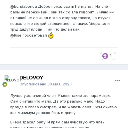
@bondabonda
Добро пожаловать hermano . На счёт
бабы не переживай , они так со зла говорят . Лично ни
от одной не слышал в мою сторону такого, но изучая
психологию людей сталкивался с таким. Упорство и
труд дадут плоды . Так что делай как
@Rise
посоветовал
1
DELOVOY
Опубликовано
30 мая, 2020
Лучше увеличивай член. У меня такие же параметры.
Сам считаю что мало. Да это реально мало. Надо
правде в глаза смотреть,и не жалеть себя. 16см считаю
как минимум должно быть в длину.
Вчера трахал бабу. И прям сам чувствую что член
реально маловат. Никакого удовольствия.