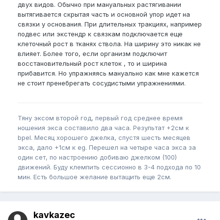
двух видов. Обычно при мануальных растягивании
вытягивается скрытая часть и основной упор идет на
связки у основания. При длительных тракциях, например
подвес или экстендр к связкам подключается еще
клеточный рост в тканях ствола. На ширину это никак не
влияет. Более того, если организм подключит
восстановительный рост клеток , то и ширина
прибавится. Но упражняясь мануально как мне кажется
не стоит пренебрегать сосудистыми упражнениями.
Тяну эксом второй год, первый год среднее время
ношения экса составило два часа. Результат +2см к
bpel. Месяц хорошего джелка, спустя шесть месяцев
экса, дало +1см к eg. Перешел на четыре часа экса за
один сет, по настроению добиваю джелком (100)
движений. Буду клемпить сессионно в 3-4 подхода по 10
мин. Есть большое желание вытащить еще 2см.
kavkazec