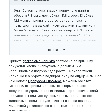
блин боюсь начинать вдруг порву чего нить( я
обезаный 8 см в леж обхват 11.8 в эрек 13 обхват
12.1 меня в принципе все устраивало пока не
наткнулся на ваш сайт, хочу увеличить длину хотя
бы на 5 см ну и обхват на сантимерта 2-3 с чего
мне начать ? могу уделять с утра минут 15-20 и
вечером после 6 хоть сколько работаю грузчиком
не помешает ли мне это не будет ли болеть если я
Показать
буду подымать тяжесть ?
Привет,
программа новичка
построена по принципу
приучения члена к нагрузкам с дальнейшим
наращиванием нагрузок для роста. Сначала тянешь
несильно и аккуратно подбирая силу по ощущениям. Все
начинают с
Программы новичка
, можешь работать
вечером, не принципиально. Некоторые делают
сосудистые утром, а растягивания перед сном. Делай
как удобно. Если всё будешь делать правильно без
фанатизма- боли не будет, может ныть на подобии
мышечной усталости, но это "нытьё" не доставляет
дискомфорта.