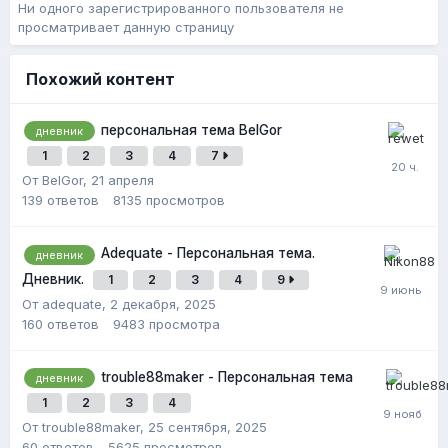
Ни одного зарегистрированного пользователя не
просматривает данную страницу
Похожий контент
персональная тема BelGor
дневник
1
2
3
4
7
От BelGor,
21 апреля
139
ответов
8135
просмотров
Adequate - Персональная тема.
дневник
Дневник.
1
2
3
4
9
От adequate,
2 декабря, 2025
160
ответов
9483
просмотра
trouble88maker - Персональная тема
дневник
1
2
3
4
От trouble88maker,
25 сентября, 2025
60
ответов
5625
просмотров