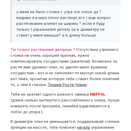
у меня не было стояка с утра это плохо да ?
видимо я вчера плохо растянул его ) еще вопрос
растягивание влияет на ширину ? если я буду
только 1 упражнения делать он в диаметре не
станет у меня меньше? а в длину больше
Ты только растяжения делаешь ?
Отсутствие утреннего
стояка не очень хороший признак, нужно
компенсировать сосудистыми (джелком). Возможно ты
растягами удлинил член, но уделял мало времени
сосудистым - вот и не заполняет пч мускул новой длины.
вот тема, прочитав которую тебе станет более понятней
то, о чём я говорю
Теория Роста Члена
Тебе не хватает одного важного замера
NBPFSL
-
(длина сильно вытянутого расслабленного члена, лучше
измерять после прогрева, линейка вдавливается в
лобок до упора ).
В диаметре член не уменьшается, поддерживай степень
эрекции на высоте, тебе поможет
кегель
упражнение