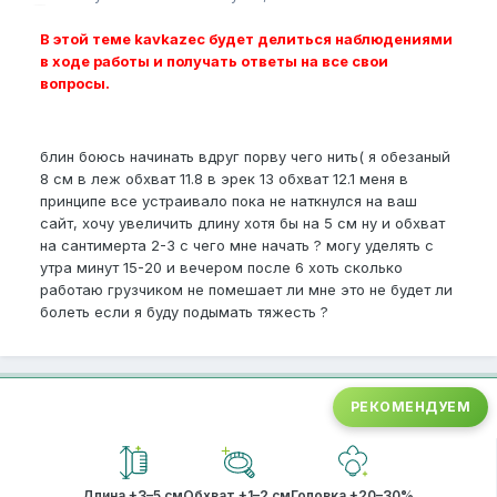
В этой теме kavkazec будет делиться наблюдениями
в ходе работы и получать ответы на все свои
вопросы.
блин боюсь начинать вдруг порву чего нить( я обезаный
8 см в леж обхват 11.8 в эрек 13 обхват 12.1 меня в
принципе все устраивало пока не наткнулся на ваш
сайт, хочу увеличить длину хотя бы на 5 см ну и обхват
на сантимерта 2-3 с чего мне начать ? могу уделять с
утра минут 15-20 и вечером после 6 хоть сколько
работаю грузчиком не помешает ли мне это не будет ли
болеть если я буду подымать тяжесть ?
РЕКОМЕНДУЕМ
Длина +3–5 см
Обхват +1–2 см
Головка +20–30%