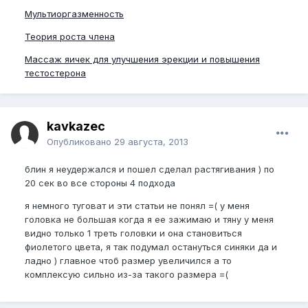
Мультиоргазменность
Теория роста члена
Массаж яичек для улучшения эрекции и повышения
тестостерона
kavkazec
Опубликовано
29 августа, 2013
блин я неудержался и пошел сделал растягивания ) по
20 сек во все стороны 4 подхода
я немного туговат и эти статьи не понял =( у меня
головка не большая когда я ее зажимаю и тяну у меня
видно только 1 треть головки и она становиться
фиолетого цвета, я так подумал остануться синяки да и
ладно ) главное чтоб размер увеличился а то
комплексую сильно из-за такого размера =(