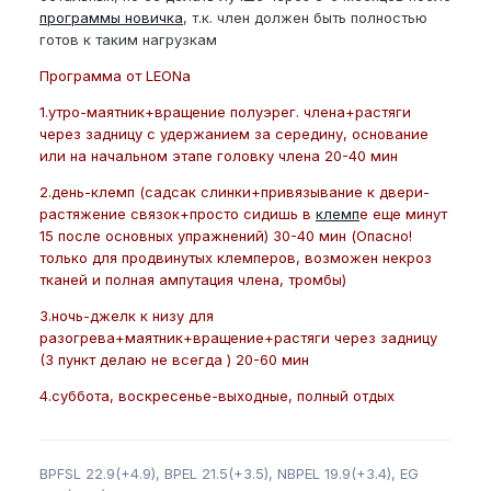
программы новичка
, т.к. член должен быть полностью
готов к таким нагрузкам
Программа от LEONa
1.утро-маятник+вращение полуэрег. члена+растяги
через задницу с удержанием за середину, основание
или на начальном этапе головку члена 20-40 мин
2.день-клемп (садсак слинки+привязывание к двери-
растяжение связок+просто сидишь в
клемп
е еще минут
15 после основных упражнений) 30-40 мин (Опасно!
только для продвинутых клемперов, возможен некроз
тканей и полная ампутация члена, тромбы)
3.ночь-джелк к низу для
разогрева+маятник+вращение+растяги через задницу
(3 пункт делаю не всегда ) 20-60 мин
4.суббота, воскресенье-выходные, полный отдых
BPFSL 22.9(+4.9), BPEL 21.5(+3.5), NBPEL 19.9(+3.4), EG