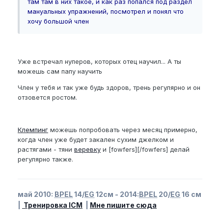
там там в них такое, и как раз попался под раздел
мануальных упражнений, посмотрел и понял что
хочу большой член
Уже встречал нуперов, которых отец научил... А ты
можешь сам папу научить
Член у тебя и так уже будь здоров, трень регулярно и он
отзовется ростом.
Клемпинг
можешь попробовать через месяц примерно,
когда член уже будет закален сухим джелком и
растягами - тяни
веревку
и [fowfers][/fowfers] делай
регулярно также.
май 2010:
BPEL
14/
EG
12см - 2014:
BPEL
20/
EG
16 см
|
Тренировка ICM
|
Мне пишите сюда