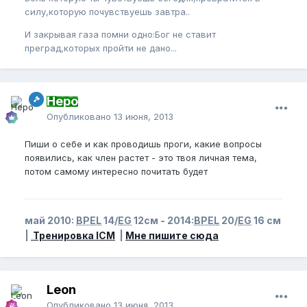
силу,которую почувствуешь завтра..
И закрывая газа помни одно:Бог не ставит
преград,которых пройти не дано...
Неро
Опубликовано
13 июня, 2013
Пиши о себе и как проводишь проги, какие вопросы
появились, как член растет - это твоя личная тема,
потом самому интересно почитать будет
май 2010:
BPEL
14/
EG
12см - 2014:
BPEL
20/
EG
16 см
|
Тренировка ICM
|
Мне пишите сюда
Leon
Опубликовано
13 июня, 2013