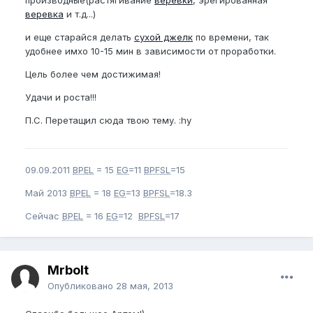
производные(растягивание
веревки
, эрегированная
веревка
и т.д...)
и еще старайся делать
сухой джелк
по времени, так
удобнее имхо 10-15 мин в зависимости от проработки.
Цель более чем достижимая!
Удачи и роста!!!
П.С. Перетащил сюда твою тему. :hy
09.09.2011
BPEL
= 15
EG
=11
BPFSL
=15
Май 2013
BPEL
= 18
EG
=13
BPFSL
=18.3
Сейчас
BPEL
= 16
EG
=12
BPFSL
=17
Mrbolt
Опубликовано
28 мая, 2013