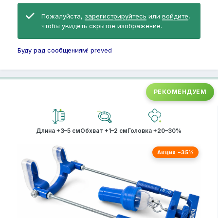
Пожалуйста,
зарегистрируйтесь
или
войдите
,
чтобы увидеть скрытое изображение.
Буду рад сообщениям! preved
РЕКОМЕНДУЕМ
Длина +3–5 см
Обхват +1–2 см
Головка +20–30%
Акция −35%