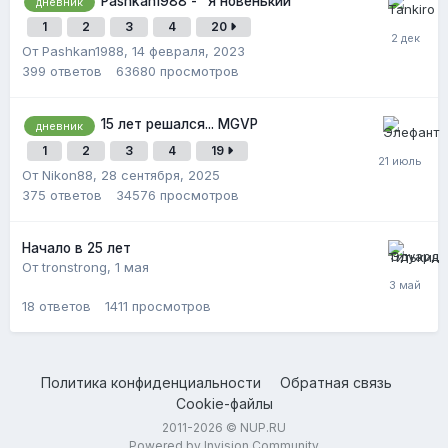
Pashkan1988 - "Я новенький"
дневник
1
2
3
4
20
От Pashkan1988,
14 февраля, 2023
399
ответов
63680
просмотров
15 лет решался... MGVP
дневник
1
2
3
4
19
От Nikon88,
28 сентября, 2025
375
ответов
34576
просмотров
Начало в 25 лет
От tronstrong,
1 мая
18
ответов
1411
просмотров
Политика конфиденциальности
Обратная связь
Cookie-файлы
2011-2026 © NUP.RU
Powered by Invision Community