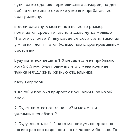
чуть позже сделаю норм описание замеров, но для
себя я четко знаю сколько у меня и прибавление
сразу замечу.
и если растянуть мой вялый пенис то размер
получается вроде тот же или даже чутка меньше.
Что это означает? тяну вроде со всей силы. Замечал
у многих член тянется больше чем в эрегировапнном
состоянии.
Буду пытаться вешать 1-3 месяц если не прибавлю
хотяб 0,5 мм. буду понимать что у меня крепкая
туника и буду жить жизнью отшельника.
пару вопросов.
1. Какой у вас был прирост от вешалки и за какой
срок?
2. Будет ли откат от вешалки? и может ли
уменьшиться обхват?
3. Буду вешать на 1-2 часа максимум, но вроде по
логике раз экс надо носить от 4 часов и больше. То