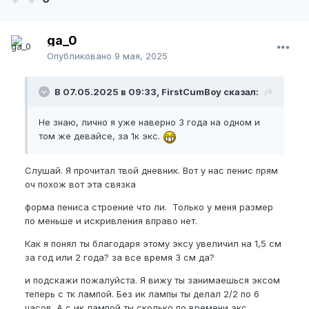
ga_0
Опубликовано
9 мая, 2025
В 07.05.2025 в 09:33, FirstCumBoy сказал:
Не знаю, лично я уже наверно 3 года на одном и
том же девайсе, за 1к экс.
Слушай. Я прочитал твой дневник. Вот у нас пенис прям
оч похож вот эта связка
форма пениса строение что ли. Только у меня размер
по меньше и искривления вправо нет.
Как я понял ты благодаря этому эксу увеличил на 1,5 см
за год или 2 года? за все время 3 см да?
и подскажи пожалуйста. Я вижу ты занимаешься эксом
теперь с тк лампой. Без ик лампы ты делал 2/2 по 6
часов. А с ик лампой ты сколько по времени экс