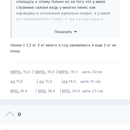
отношусь к этому только из за того что у меня
странные связки ведь у многих пенис как
карандаш и основание идеально видно, а у меня
вот ограничитель стоит(. А так я в нуп верю и
много даже врачей доказывают что это работает.
Стояк у меня каменный.
Показать
У меня короткие связки. прикрепил фото как
выглядят связки.
Начни с 1,2 кг 2 кг много я год занимаюсь я еще 2 кг не
Буду вешать. Смастерил свою вешалку.
ношу
Греть пч буду бутылкой горячей воды( буду греть
редко тк нет возможности из за работы)
NBPEL
15,0. |
NBPEL
18,6 |.
NBPEL
19.3 цель 22см
Фото прикреплю чуть позже.
eg
11,8 |
eg
13,5 |
eg
14.0 цель 15 см
Тк вешалка у меня из мешка)
BPEL
16.4 |
BPEL
19,4 |.
BPEL
20.9 цель 23 см
Не буду вешать больше 2-3 кг и честно
страшновато больше вешать.
Мои замеры.
0
Длина эрегированного пениса 15 см
ширина4 см.