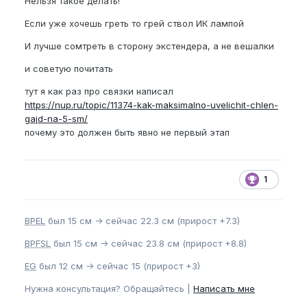
Нельзя такое делать!
Если уже хочешь греть то грей ствол ИК лампой
И лучше сомтреть в сторону экстендера, а не вешалки
и советую почитать
тут я как раз про связки написал
https://nup.ru/topic/11374-kak-maksimalno-uvelichit-chlen-
gajd-na-5-sm/
почему это должен быть явно не первый этап
1
BPEL
был 15 см -> сейчас 22.3 см (прирост +7.3)
BPFSL
был 15 см -> сейчас 23.8 см (прирост +8.8)
EG
был 12 см -> сейчас 15 (прирост +3)
Нужна консультация? Обращайтесь |
Написать мне