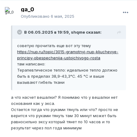
ga_0
Опубликовано
6 мая, 2025
В 06.05.2025 в 19:59, shqme сказал:
советую прочитать еще вот эту тему
https://nup.ru/topic/3015-gramotnyj-nup-kljuchevye-
principy-obespechenija-ustojchivogo-rosta
там написано:
Терапевтическое тепло: идеальное тепло должно
быть в пределах 38,9-43,3°C. 45 °C и выше
вызывают гибель ткани
а что насчет вешалки? Я понимаю что у вешалки нет
основания как у экса.
Остается тогда что руками тянуть или что? просто не
верится что руками тянуть там 30 минут может быть
равносильно эксу который тянет по 10 часов и то
результат через пол года минимум