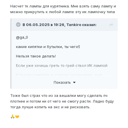
тут я как раз про связки написал
Насчет тк лампы для курятника. Мне взять саму лампу и
https://nup.ru/topic/11374-kak-maksimalno-uvelichit-
можно прикрутить к любой лампе эту ик лампочку типа
chlen-gajd-na-5-sm/
почему это должен быть явно не первый этап
В 06.05.2025 в 19:26, Tankiro сказал:
@ga_0
какие кипятки и бутылки, ты чего!)
Нельзя такое делать!
Если уже хочешь греть то грей ствол ИК лампой
И лучше сомтреть в сторону экстендера, а не
вешалки
Показать
и советую почитать
Тоже был страх что из за вешалки могу сделать пч
тут я как раз про связки написал
плотнее и потом ни от чего не смогу расти. Ладно буду
https://nup.ru/topic/11374-kak-maksimalno-uvelichit-
тогда лучше копить на экс и не рисковать.
chlen-gajd-na-5-sm/
🙏
🤝
почему это должен быть явно не первый этап