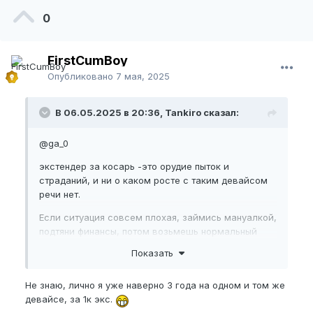
0
FirstCumBoy
Опубликовано
7 мая, 2025
В 06.05.2025 в 20:36, Tankiro сказал:
@ga_0
экстендер за косарь -это орудие пыток и
страданий, и ни о каком росте с таким девайсом
речи нет.
Если ситуация совсем плохая, займись мануалкой,
подтяни финансы, потом возьмешь нормальный
эффективный и удобный экстендер за 100 баксов и
Показать
будешь заниматься как белый человек.
Не знаю, лично я уже наверно 3 года на одном и том же
девайсе, за 1к экс.