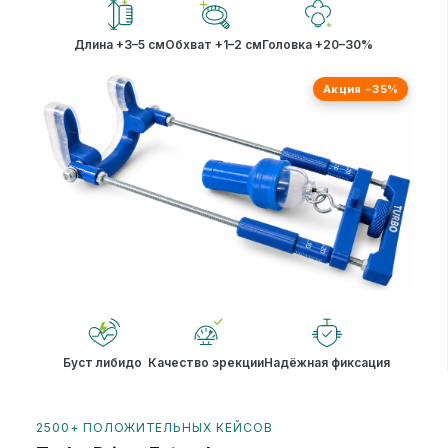
Длина +3–5 см
Обхват +1–2 см
Головка +20–30%
Акция −35%
Буст либидо
Качество эрекции
Надёжная фиксация
2500+ ПОЛОЖИТЕЛЬНЫХ КЕЙСОВ