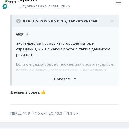
Опубликовано
7 мая, 2025
В 06.05.2025 в 20:36, Tankiro сказал:
@ga_0
экстендер за косарь -это орудие пыток и
страданий, и ни о каком росте с таким девайсом
речи нет.
Если ситуация совсем плохая, займись мануалкой,
подтяни финансы, потом возьмешь нормальный
эффективный и удобный экстендер за 100 баксов и
Показать
будешь заниматься как белый человек.
Дельный совет.
👍
NBPEL
-14.8 (+1,5 см)
EG
-13.3 (+1,3 см)