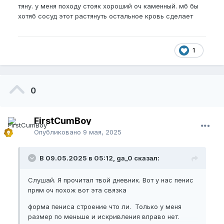
То вряд ли вешалка за меньшее время поможет
тяну. у меня походу стояк хороший оч каменный. мб бы
или из за груза в 2-3 кг пч будет тянутся сильнее и
хотяб сосуд этот растянуть остальное кровь сделает
собственно время можно сократить?
Моя мечта 1 см. Если смогу увидеть рост
1
перманентный то буду продолжать и вливаться.
Буду благодарен за каждую помощь.
Пожалуйста,
зарегистрируйтесь
или
0
войдите
, чтобы увидеть скрытое
изображение.
FirstCumBoy
Опубликовано
9 мая, 2025
В 09.05.2025 в 05:12, ga_0 сказал:
Слушай. Я прочитал твой дневник. Вот у нас пенис
прям оч похож вот эта связка
форма пениса строение что ли. Только у меня
размер по меньше и искривления вправо нет.