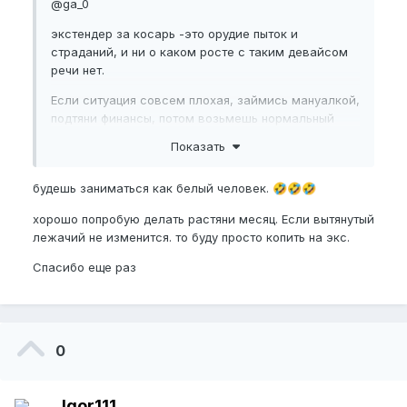
@ga_0
экстендер за косарь -это орудие пыток и
страданий, и ни о каком росте с таким девайсом
речи нет.
Если ситуация совсем плохая, займись мануалкой,
подтяни финансы, потом возьмешь нормальный
эффективный и удобный экстендер за 100 баксов и
Показать
будешь заниматься как белый человек.
будешь заниматься как белый человек.
🤣
🤣
🤣
хорошо попробую делать растяни месяц. Если вытянутый
лежачий не изменится. то буду просто копить на экс.
Спасибо еще раз
0
Igor111