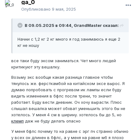
ga_0
чуть позже сделаю норм описание замеров, но
Опубликовано
9 мая, 2025
для себя я четко знаю сколько у меня и
прибавление сразу замечу.
В 09.05.2025 в 09:44, GrandMaster сказал:
и если растянуть мой вялый пенис то размер
получается вроде тот же или даже чутка меньше.
Начни с 1,2 кг 2 кг много я год занимаюсь я еще 2
Что это означает? тяну вроде со всей силы.
кг не ношу
Замечал у многих член тянется больше чем в
эрегировапнном состоянии.
все таки буду эксом заниматься. Чет много людей
Буду пытаться вешать 1-3 месяц если не прибавлю
критикуют эту вешалку.
хотяб 0,5 мм. буду понимать что у меня крепкая
Возьму экс вообще какая разница главное чтобы
туника и буду жить жизнью отшельника.
тянулось же. ферсткамбой на китайском эксе вырос. Я
пару вопросов.
думаю попробовать с прогревом ик лампы если буду
видеть изменения в бфлс после трени, то значит
1. Какой у вас был прирост от вешалки и за какой
работает. Буду вести дневник. Оч хочу вырасти. Плюс
срок?
слышал вешалка может обхват уменьшить этого бы не
2. Будет ли откат от вешалки? и может ли
хотелось. У меня 4 см в ширину. хотелось бы до 5, но
уменьшиться обхват?
клемп
даж не буду делать опасно
3. Буду вешать на 1-2 часа максимум, но вроде по
У меня бфлс почему то на равне с эрг пч странно обычно
логике раз экс надо носить от 4 часов и больше.
у всех он длинен в бфлс, а у меня на равне мб я плохо