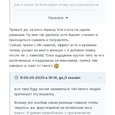
Как я понял ты благодаря этому эксу увеличил на
1,5 см за год или 2 года? за все время 3 см да?
Показать
и подскажи пожалуйста. Я вижу ты занимаешься
эксом теперь с тк лампой. Без ик лампы ты делал
2/2 по 6 часов. А с ик лампой ты сколько по
Привет) да, за весь период 3см и все на одном
времени экс держишь? И до сих пор с тем же
ремешке. Ну мне так удобнее хотя бывает слазиет и
ремешковым занимаешься?
приходиться снимать и поправлять..
Сейчас треню с ИК лампой, эффект есть и времени
Буду очень благодарен, если ответишь.
🤝
теперь уходит на много меньше + я добавил помпу
после тяг с лампой)) Тоже ощущение крутое типо ты его
вытягиваешь и надуваешь на максимум, туника там
наверно а...вает от такого
В 09.05.2025 в 19:16, ga_0 сказал:
все таки буду эксом заниматься. Чет много людей
критикуют эту вешалку.
Возьму экс вообще какая разница главное чтобы
тянулось же. ферсткамбой на китайском эксе
вырос. Я думаю попробовать с прогревом ик