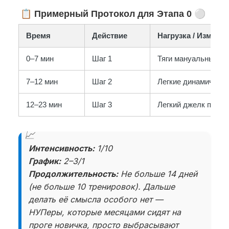
📋
⚪
Примерный Протокол для Этапа 0
Время
Действие
Нагрузка / Измене
0–7 мин
Шаг 1
Тяги мануальные ле
7–12 мин
Шаг 2
Легкие динамические
12–23 мин
Шаг 3
Легкий джелк по те
Интенсивность:
1/10
График:
2–3/1
Продолжительность:
Не больше 14 дней
(не больше 10 тренировок). Дальше
делать её смысла особого нет —
НУПеры, которые месяцами сидят на
проге новичка, просто выбрасывают