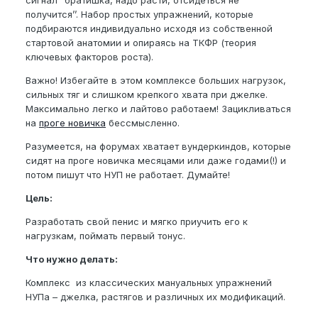
сигнал ‘’братишка, надо расти, отсидеться не
получится’’. Набор простых упражнений, которые
подбираются индивидуально исходя из собственной
стартовой анатомии и опираясь на ТКФР (теория
ключевых факторов роста).
Важно! Избегайте в этом комплексе больших нагрузок,
сильных тяг и слишком крепкого хвата при джелке.
Максимально легко и лайтово работаем! Зацикливаться
на
проге новичка
бессмысленно.
Разумеется, на форумах хватает вундеркиндов, которые
сидят на проге новичка месяцами или даже годами(!) и
потом пишут что НУП не работает. Думайте!
Цель:
Разработать свой пенис и мягко приучить его к
нагрузкам, поймать первый тонус.
Что нужно делать:
Комплекс из классических мануальных упражнений
НУПа – джелка, растягов и различных их модификаций.