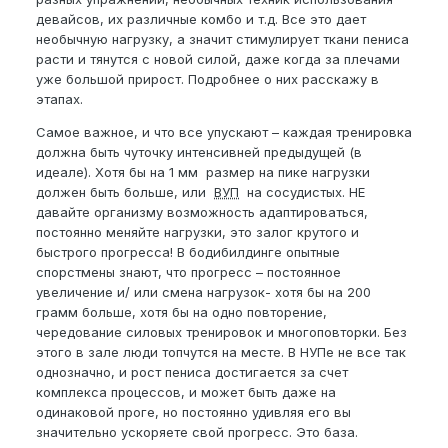
девайсов, их различные комбо и т.д. Все это дает
необычную нагрузку, а значит стимулирует ткани пениса
расти и тянутся с новой силой, даже когда за плечами
уже большой прирост. Подробнее о них расскажу в
этапах.
Самое важное, и что все упускают – каждая тренировка
должна быть чуточку интенсивней предыдущей (в
идеале). Хотя бы на 1 мм размер на пике нагрузки
должен быть больше, или
ВУП
на сосудистых. НЕ
давайте организму возможность адаптироваться,
постоянно меняйте нагрузки, это залог крутого и
быстрого прогресса! В бодибилдинге опытные
спорстмены знают, что прогресс – постоянное
увеличение и/ или смена нагрузок- хотя бы на 200
грамм больше, хотя бы на одно повторение,
чередование силовых тренировок и многоповторки. Без
этого в зале люди топчутся на месте. В НУПе не все так
однозначно, и рост пениса достигается за счет
комплекса процессов, и может быть даже на
одинаковой проге, но постоянно удивляя его вы
значительно ускоряете свой прогресс. Это база.