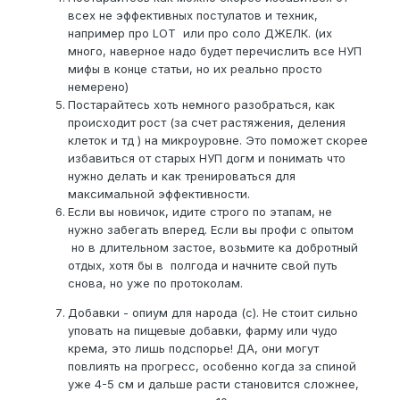
всех не эффективных постулатов и техник,
например про LOT или про соло ДЖЕЛК. (их
много, наверное надо будет перечислить все НУП
мифы в конце статьи, но их реально просто
немерено)
Постарайтесь хоть немного разобраться, как
происходит рост (за счет растяжения, деления
клеток и тд ) на микроуровне. Это поможет скорее
избавиться от старых НУП догм и понимать что
нужно делать и как тренироваться для
максимальной эффективности.
Если вы новичок, идите строго по этапам, не
нужно забегать вперед. Если вы профи с опытом
но в длительном застое, возьмите ка добротный
отдых, хотя бы в полгода и начните свой путь
снова, но уже по протоколам.
Добавки - опиум для народа (с). Не стоит сильно
уповать на пищевые добавки, фарму или чудо
крема, это лишь подспорье! ДА, они могут
повлиять на прогресс, особенно когда за спиной
уже 4-5 см и дальше расти становится сложнее,