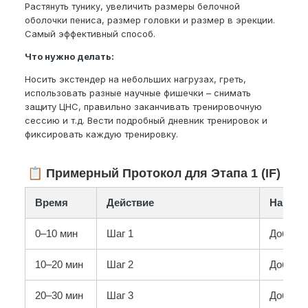
Растянуть тунику, увеличить размеры белочной
оболочки пениса, размер головки и размер в эрекции.
Самый эффективный способ.
Что нужно делать:
Носить экстендер на небольших нагрузах, греть,
использовать разные научные фишечки – снимать
защиту ЦНС, правильно заканчивать тренировочную
сессию и т.д. Вести подробный дневник тренировок и
фиксировать каждую тренировку.
📋
Примерный Протокол для Этапа 1 (IF) – Ст
Время
Действие
Нагрузк
0–10 мин
Шаг 1
Добавля
10–20 мин
Шаг 2
Добавля
20–30 мин
Шаг 3
Добавля