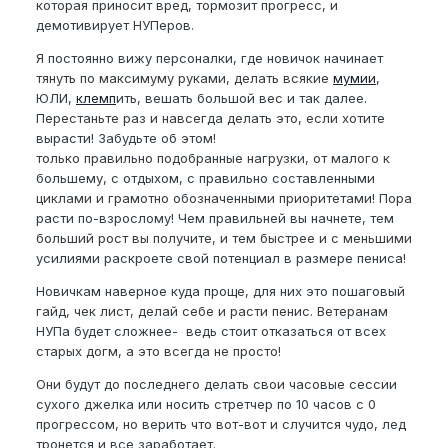
которая приносит вред, тормозит прогресс, и
демотивирует НУПеров.
Я постоянно вижу персоналки, где новичок начинает
тянуть по максимуму руками, делать всякие
мумии
,
ЮЛИ,
клемп
ить, вешать большой вес и так далее.
Перестаньте раз и навсегда делать это, если хотите
вырасти! Забудьте об этом!
только правильно подобранные нагрузки, от малого к
большему, с отдыхом, с правильно составленными
циклами и грамотно обозначенными приоритетами! Пора
расти по-взрослому! Чем правильней вы начнете, тем
больший рост вы получите, и тем быстрее и с меньшими
усилиями раскроете свой потенциал в размере пениса!
Новичкам наверное куда проще, для них это пошаговый
гайд, чек лист, делай себе и расти пенис. Ветеранам
НУПа будет сложнее- ведь стоит отказаться от всех
старых догм, а это всегда не просто!
Они будут до последнего делать свои часовые сессии
сухого джелка или носить стретчер по 10 часов с 0
прогрессом, но верить что вот-вот и случится чудо, лед
тронется и все заработает.