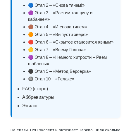
🔵
Этап 2 – «Снова тянем!»
🟣
Этап 3 – «Растим толщину и
кабанеем»
🟤
Этап 4 – «И снова тянем»
🟠
Этап 5 – «Выпусти зверя»
🔴
Этап 6 – «Скрытое становится явным»
🟡
Этап 7 – «Всему Голова»
🟣
Этап 8 – «Немного хитрости – Рвем
шаблоны»
⚫
Этап 9 – «Метод Берсерка»
🔘
Этап 10 – «Релакс»
FAQ (скоро)
Аббревиатуры
Эпилог
На связи НУП эксперт и энтузиаст Tankiro. Видя сколько