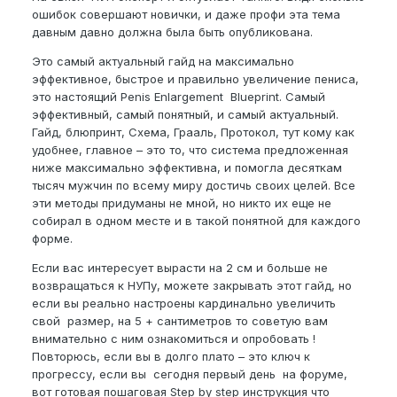
ошибок совершают новички, и даже профи эта тема
давным давно должна была быть опубликована.
Это самый актуальный гайд на максимально
эффективное, быстрое и правильно увеличение пениса,
это настоящий Penis Enlargement Blueprint. Cамый
эффективный, самый понятный, и самый актуальный.
Гайд, блюпринт, Схема, Грааль, Протокол, тут кому как
удобнее, главное – это то, что система предложенная
ниже максимально эффективна, и помогла десяткам
тысяч мужчин по всему миру достичь своих целей. Все
эти методы придуманы не мной, но никто их еще не
собирал в одном месте и в такой понятной для каждого
форме.
Если вас интересует вырасти на 2 см и больше не
возвращаться к НУПу, можете закрывать этот гайд, но
если вы реально настроены кардинально увеличить
свой размер, на 5 + сантиметров то советую вам
внимательно с ним ознакомиться и опробовать !
Повторюсь, если вы в долго плато – это ключ к
прогрессу, если вы сегодня первый день на форуме,
вот готовая пошаговая Step by step инструкция что