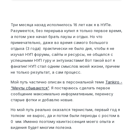
Три месяца назад исполнилось 16 лет как я в НУПе.
Разумеется, без перерыва нупил я только первое время,
а потом уже начал брать паузы и отдых. Но что
примечательно, даже во время самого большого
отдыха (3 года) практически не было дня, чтобы я не
изучал НУП форумы, сайты и ресурсы, не общался с
успешными НУП гуру и энтузиастами! Вот такой вот я
фанатик! НУП стал одним смыслов моей жизни, причем
не только результат, а сам процесс.
Мой путь частично описан в персональной теме
Tankiro -
"Мечты сбываются"
. Я постараюсь сделать первое
сообщение максимально информативным, перенесу
старые фотки и добавлю новые.
Но мой путь реально оказался тернистым, первый год я
толком не вырос, да и потом были периоды с ростом в
0 мм. Именно поэтому квинтэссенция моего опыта и
видения будет многим полезна.