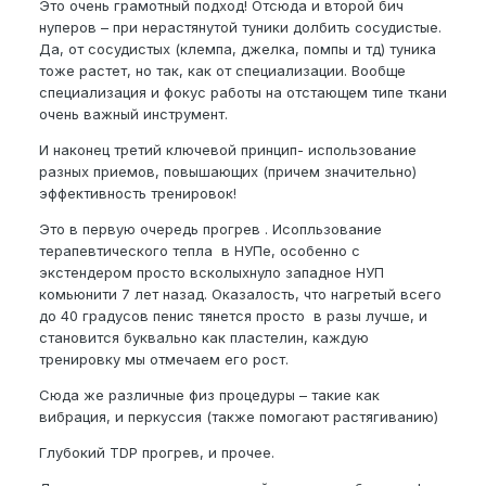
Это очень грамотный подход! Отсюда и второй бич
нуперов – при нерастянутой туники долбить сосудистые.
Да, от сосудистых (клемпа, джелка, помпы и тд) туника
тоже растет, но так, как от специализации. Вообще
специализация и фокус работы на отстающем типе ткани
очень важный инструмент.
И наконец третий ключевой принцип- использование
разных приемов, повышающих (причем значительно)
эффективность тренировок!
Это в первую очередь прогрев . Исопльзование
терапевтического тепла в НУПе, особенно с
экстендером просто всколыхнуло западное НУП
комьюнити 7 лет назад. Оказалость, что нагретый всего
до 40 градусов пенис тянется просто в разы лучше, и
становится буквально как пластелин, каждую
тренировку мы отмечаем его рост.
Сюда же различные физ процедуры – такие как
вибрация, и перкуссия (также помогают растягиванию)
Глубокий TDP прогрев, и прочее.