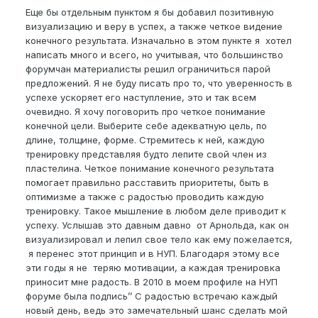
Еще бы отдельным пунктом я бы добавил позитивную
визуализацию и веру в успех, а также четкое видение
конечного результата. Изначально в этом пункте я хотел
написать много и всего, но учитывая, что большинство
форумчан материалисты решил ограничиться парой
предложений. Я не буду писать про то, что уверенность в
успехе ускоряет его наступление, это и так всем
очевидно. Я хочу поговорить про четкое понимание
конечной цели. Выберите себе адекватную цель, по
длине, толщине, форме. Стремитесь к ней, каждую
тренировку представляя будто лепите свой член из
пластелина. Четкое понимание конечного результата
помогает правильно расставить приоритеты, быть в
оптимизме а также с радостью проводить каждую
тренировку. Такое мышление в любом деле приводит к
успеху. Услышав это давным давно от Арнольда, как он
визуализировал и лепил свое тело как ему пожелается,
я перенес этот принцип и в НУП. Благодаря этому все
эти годы я не теряю мотивации, а каждая тренировка
приносит мне радость. В 2010 в моем профиле на НУП
форуме была подпись’’ C радостью встречаю каждый
новый день, ведь это замечательный шанс сделать мой