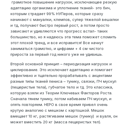
грамотное повышение нагрузок, исключающее резкую
адаптацию организма и уплотнение тканей- это бич,
которым страдает 99% НУПеров, которые сразу
начинают с мануалки, клемпов, супер тяжелой вешалки
и тд, получают быстро первый рост, а потом просто
зависают и удивляются что прогресс встал- таких
большинство, но я надеюсь эта тема поможет сломить
этот плохой тренд, и все исправится! Все начнут
заниматься грамотно, и цифрами + 4 см чистого
прироста за первый год никого уже не удивишь.
Второй основной принцип – периодизация нагрузок и
циклирование. Это исключает адаптацию и помогает
эффективно и тщательно прорабатывать с акцентами
разные типы тканей пениса – тунику, связки, ПЧ мускул
(пещеристые тела), губчатое тело и тд. Это классика,
которую взяли из Теории Ключевых Факторов Роста.
Сначала тянем тунику, потом набиваем ПЧ мускул, и
опять повторяем. НЕРО в свое время привел очень
крутую аналогию с мешком с картошкой. Мешок
вмещает 10 кг, растягиваем мешок (тунику) и вуаля, он
может вместить 20 кг (масса пещеристых тел).