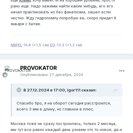
Еще
клемп
хочу вывести на хороший уровень, просто
рано еще. Надо зажимы найти какие нибудь, его его
начал практиковать но без фанатизма, зашел если
Пожалуйста,
зарегистрируйтесь
или
честно. Жду гидропомпу попробую ее, скоро придет 6
войдите
, чтобы увидеть скрытое
января с Китая.
изображение.
NBPEL
-14.8 (+1,5 см)
EG
-13.3 (+1,3 см)
Пожалуйста,
зарегистрируйтесь
или
войдите
, чтобы увидеть скрытое
изображение.
PROVOKATOR
Опубликовано
27 декабря, 2024
В 27.12.2024 в 17:00, Igor111 сказал:
Спасибо бро, я на оборот сегодня расстроился,
всего 3 мм в длину, но главное в плюс.
Москва тоже не сразу построилась, только 2 месяца,
мы тут все равно каждый день узнаем что то новое, да и