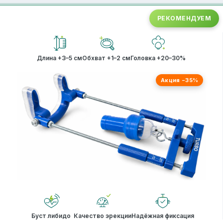
РЕКОМЕНДУЕМ
Длина +3–5 см
Обхват +1–2 см
Головка +20–30%
Акция −35%
Буст либидо
Качество эрекции
Надёжная фиксация