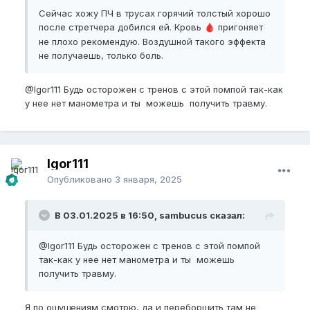
Сейчас хожу ПЧ в трусах горячий толстый хорошо
после стретчера добился ей. Кровь
пригоняет
🩸
не плохо рекомендую. Воздушной такого эффекта
не получаешь, только боль.
@Igor111
Будь осторожен с тренов с этой помпой так-как
у нее нет манометра и ты можешь получить травму.
Igor111
Опубликовано
3 января, 2025
В 03.01.2025 в 16:50, sambucus сказал:
@Igor111
Будь осторожен с тренов с этой помпой
так-как у нее нет манометра и ты можешь
получить травму.
Я по ощущениям смотрю, да и переборщить там не