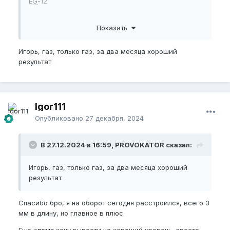
EG
-12
Другие замеры не делал.
Показать
1 месяц тренировок
NBPEL
-13,8
Игорь, газ, только газ, за два месяца хороший
результат
EG
-13
2 месяца тренировок
NBPEL
-14
Igor111
EG
-13,3
Опубликовано
27 декабря, 2024
BPEL
-17
В 27.12.2024 в 16:59, PROVOKATOR сказал:
Начал дополнять разнообразим тренировок.
тяну 7 часов в день от 1,5 кг до 2 кг.
вечером джелк,
Игорь, газ, только газ, за два месяца хороший
веревка
, помпа, (змейка) - я так
назвал упражнение, у вас по другому называется,
результат
кегель
назад очень понравилось упражнение. Пока
все, конечно эти упражнения не сразу все делаю,
Спасибо бро, я на оборот сегодня расстроился, всего 3
чередую, какие-то делаю сегодня, какие-то
мм в длину, но главное в плюс.
завтра.
всем добра ребята.