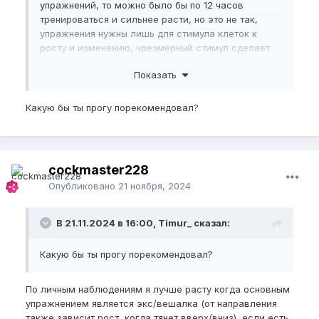
упражнений, то можно было бы по 12 часов
тренироваться и сильнее расти, но это не так,
упражнения нужны лишь для стимула клеток к
росту и изменению, чрезмерный стимул сделает
только хуже, потому что твоего уровня
Показать
анаболизма (зависящий от уровня гормонов и
факторов роста) будет недостаточно, чтобы
восстановится.
Какую бы ты прогу порекомендовал?
cockmaster228
Опубликовано
21 ноября, 2024
В 21.11.2024 в 16:00, Timur_ сказал:
Какую бы ты прогу порекомендовал?
По личным наблюдениям я лучше расту когда основным
упражнением является экс/вешалка (от направления
также зависит рост, когда тянет вверх/вниз), если есть