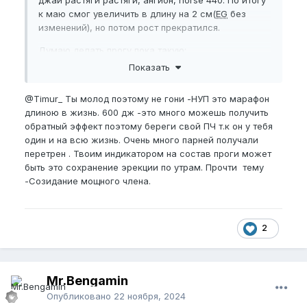
джай растяги растяги, ангион, horse 440. По итогу
к маю смог увеличить в длину на 2 см(
EG
без
изменений), но потом рост прекратился.
Думаю делать прогу пока такую:
Показать
Разогрев
Джай растяги 20 минут
@Timur_
Ты молод поэтому не гони -НУП это марафон
длиною в жизнь. 600 дж -это много можешь получить
обратный эффект поэтому береги свой ПЧ т.к он у тебя
один и на всю жизнь. Очень много парней получали
перетрен . Твоим индикатором на состав проги может
быть это сохранение эрекции по утрам. Прочти тему
-Созидание мощного члена.
2
Mr.Bengamin
Опубликовано
22 ноября, 2024