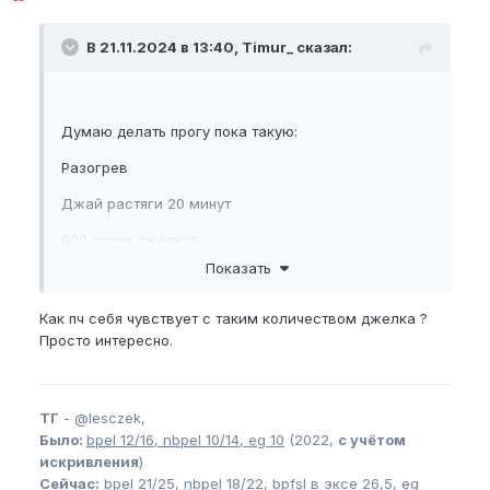
В 21.11.2024 в 13:40, Timur_ сказал:
Думаю делать прогу пока такую:
Разогрев
Джай растяги 20 минут
600 сухих джелков
Показать
horse 440 - 20 раз
Как пч себя чувствует с таким количеством джелка ?
Просто интересно.
ТГ
-
@lesczek,
Было:
bpel
12/16,
nbpel
10/14,
eg
10
(2022,
с учётом
искривления
)
Сейчас:
bpel
21/25,
nbpel
18/22,
bpfsl
в эксе 26,5,
eg