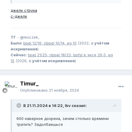
джелк струна
c-джелк
ТГ
-
@lesczek,
Было:
bpel
12/16,
nbpel
10/14,
eg
10
(2022,
с учётом
искривления
)
Сейчас:
bpel
21/25,
nbpel
18/22,
bpfsl
в эксе 26,5,
eg
15
(2026,
с учётом искривления
)
Timur_
Опубликовано
21 ноября, 2024
В 21.11.2024 в 14:22, lkv сказал:
600 наверное дохрена, зачем столько времени
тратить? Задолбаешься