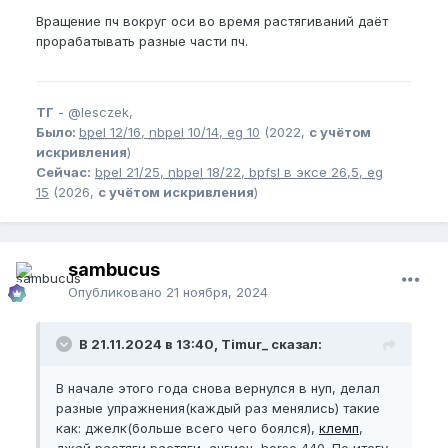
Вращение пч вокруг оси во время растягиваний даёт
прорабатывать разные части пч.
ТГ
-
@lesczek,
Было:
bpel
12/16,
nbpel
10/14,
eg
10
(2022,
с учётом
искривления
)
Сейчас:
bpel
21/25,
nbpel
18/22,
bpfsl
в эксе 26,5,
eg
15
(2026,
с учётом искривления
)
sambucus
Опубликовано
21 ноября, 2024
В 21.11.2024 в 13:40, Timur_ сказал:
В начале этого года снова вернулся в нуп, делал
разные упражнения(каждый раз менялись) такие
как: джелк(больше всего чего боялся),
клемп
,