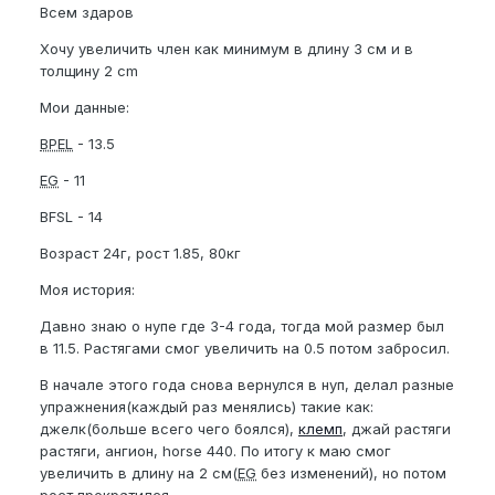
Всем здаров
Хочу увеличить член как минимум в длину 3 см и в
толщину 2 cm
Мои данные:
BPEL
- 13.5
EG
- 11
BFSL - 14
Возраст 24г, рост 1.85, 80кг
Моя история:
Давно знаю о нупе где 3-4 года, тогда мой размер был
в 11.5. Растягами смог увеличить на 0.5 потом забросил.
В начале этого года снова вернулся в нуп, делал разные
упражнения(каждый раз менялись) такие как:
джелк(больше всего чего боялся),
клемп
, джай растяги
растяги, ангион, horse 440. По итогу к маю смог
увеличить в длину на 2 см(
EG
без изменений), но потом
рост прекратился.