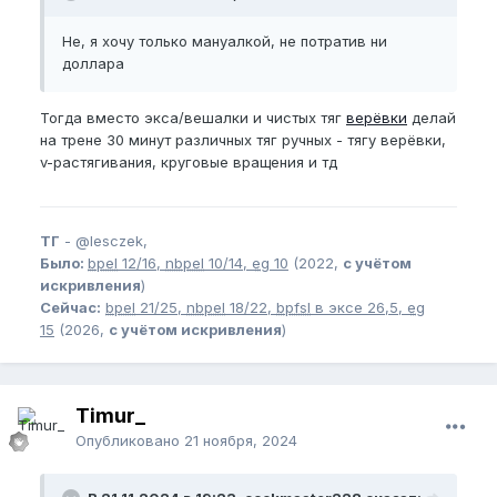
Не, я хочу только мануалкой, не потратив ни
доллара
Тогда вместо экса/вешалки и чистых тяг
верёвки
делай
на трене 30 минут различных тяг ручных - тягу верёвки,
v-растягивания, круговые вращения и тд
ТГ
-
@lesczek,
Было:
bpel
12/16,
nbpel
10/14,
eg
10
(2022,
с учётом
искривления
)
Сейчас:
bpel
21/25,
nbpel
18/22,
bpfsl
в эксе 26,5,
eg
15
(2026,
с учётом искривления
)
Timur_
Опубликовано
21 ноября, 2024