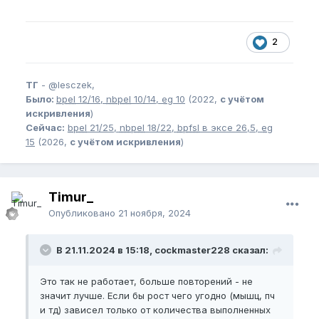
2
ТГ
-
@lesczek,
Было:
bpel
12/16,
nbpel
10/14,
eg
10
(2022,
с учётом
искривления
)
Сейчас:
bpel
21/25,
nbpel
18/22,
bpfsl
в эксе 26,5,
eg
15
(2026,
с учётом искривления
)
Timur_
Опубликовано
21 ноября, 2024
В 21.11.2024 в 15:18, cockmaster228 сказал:
Это так не работает, больше повторений - не
значит лучше. Если бы рост чего угодно (мышц, пч
и тд) зависел только от количества выполненных