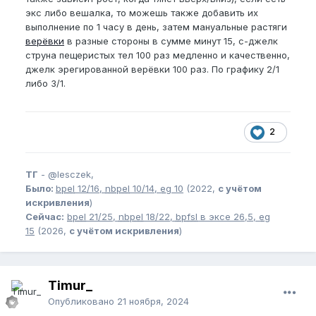
экс либо вешалка, то можешь также добавить их
выполнение по 1 часу в день, затем мануальные растяги
верёвки
в разные стороны в сумме минут 15, с-джелк
струна пещеристых тел 100 раз медленно и качественно,
джелк эрегированной верёвки 100 раз. По графику 2/1
либо 3/1.
2
ТГ
-
@lesczek,
Было:
bpel
12/16,
nbpel
10/14,
eg
10
(2022,
с учётом
искривления
)
Сейчас:
bpel
21/25,
nbpel
18/22,
bpfsl
в эксе 26,5,
eg
15
(2026,
с учётом искривления
)
Timur_
Опубликовано
21 ноября, 2024