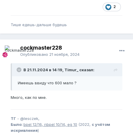
2
Тише едешь-дальше будешь
cockmaster228
Опубликовано
21 ноября, 2024
В 21.11.2024 в 14:19, Timur_ сказал:
Имеешь ввиду что 600 мало ?
Много, как по мне.
ТГ
-
@lesczek,
Было:
bpel
12/16,
nbpel
10/14,
eg
10
(2022,
с учётом
искривления
)