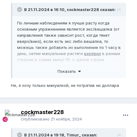
В 21.11.2024 в 16:10, cockmaster228 сказал:
По личным наблюдениям я лучше расту когда
основным упражнением является экс/вешалка (от
направления также зависит рост, когда тянет
вверх/вниз), если есть экс либо вешалка, то
можешь также добавить их выполнение по 1 часу в
день, затем мануальные растяги
верёвки
в разные
стороны в сумме минут 15, с-джелк струна
пещеристых тел 100 раз медленно и качественно,
Показать
джелк эрегированной верёвки 100 раз. По графику
2/1 либо 3/1.
Не, я хочу только мануалкой, не потратив ни доллара
cockmaster228
Опубликовано
21 ноября, 2024
В 21.11.2024 в 19:18, Timur_ сказал: