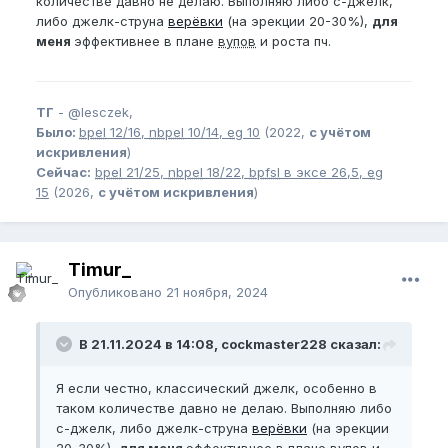
количестве давно не делаю. Выполняю либо c-джелк,
либо джелк-струна
верёвки
(на эрекции 20-30%),
для
меня
эффективнее в плане
вупов
и роста пч.
ТГ
-
@lesczek,
Было:
bpel
12/16,
nbpel
10/14,
eg
10
(2022,
с учётом
искривления
)
Сейчас:
bpel
21/25,
nbpel
18/22,
bpfsl
в эксе 26,5,
eg
15
(2026,
с учётом искривления
)
Timur_
Опубликовано
21 ноября, 2024
В 21.11.2024 в 14:08, cockmaster228 сказал:
Я если честно, классический джелк, особенно в
таком количестве давно не делаю. Выполняю либо
c-джелк, либо джелк-струна
верёвки
(на эрекции