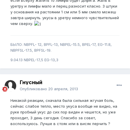
если всерху жалить то лимфы будет дофига. Жаль в
уретру и лимфы мало и перец разносит класно. 3 штуки
у основания на растоянии 1 см или 5 мм смело можеш
завтра ширнуть. укусы в уретру немного чувствительней
чем сверху.
БЫЛО: NBPFL- 12, BPFL-13, NBPEL-15.5, BPEL-17, EG-11.8,
NBPFSL-17.5, BPFSL-19.
9.04.13 NBPEL-17,5 EG-13,3
Гнусный
Опубликовано
20 апреля, 2013
Никакой реакции, сначала была сильная жгучая боль,
сейчас слабое тепло, место укуса вообще не видно, на
руке пробный укус до сих пор виден и чешется, но уже
проходит, 3 день сегодня. Спасибо за совет,
воспользуюсь. Лучше в стояк или в висяк перчить ?