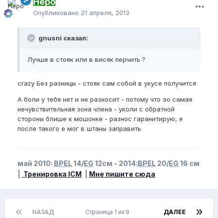
Неро
Опубликовано
21 апреля, 2013
gnusni сказал:
Лучше в стояк или в висяк перчить ?
crazy Без разницы - стояк сам собой в укусе получится
А боли у тебя нет и не разносит - потому что эо самая
нечувствительная зона члена - уколи с обратной
стороны блише к мошонке - разнос гаранитирую, я
после такого е мог в штаны заправить
май 2010:
BPEL
14/
EG
12см - 2014:
BPEL
20/
EG
16 см
|
Тренировка ICM
|
Мне пишите сюда
НАЗАД
Страница 1 из 9
ДАЛЕЕ