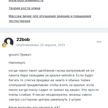
Теория роста члена
Массаж яичек для улучшения эрекции и повышения
тестостерона
22bob
Опубликовано
20 апреля, 2013
gnusni Привет.
Наконецто.
когда через пакет щелбаном гасиш вытряхивай её из
пакета бери пальцами за кралья небойся. Если будет
бегать то слегка придави её чемто я обычно тойже
хлопушкой придавливаю чтобы взять за крылья. если
пекло когда пчелу садил то значит яд зашёл. Это просто
пчёлы слабые. Я писал неоднократно. можеш смело
завтра состороны уретры шмальнуть 3 штуки.
Ваще молодец что решился. *&^