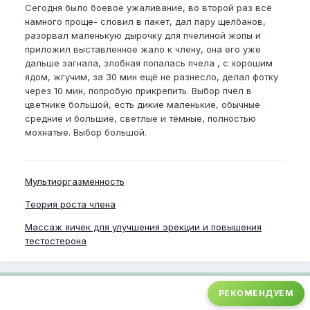
Сегодня было боевое ужаливание, во второй раз всё
намного проще- словил в пакет, дал пару щелбанов,
разорвал маленькую дырочку для пчелиной жопы и
приложил выставленное жало к члену, она его уже
дальше загнала, злобная попалась пчела , с хорошим
ядом, жгучим, за 30 мин ещё не разнесло, делал фотку
через 10 мин, попробую прикрепить. Выбор пчёл в
цветнике большой, есть дикие маленькие, обычные
средние и большие, светлые и тёмные, полностью
мохнатые. Выбор большой.
Мультиоргазменность
Теория роста члена
Массаж яичек для улучшения эрекции и повышения
тестостерона
РЕКОМЕНДУЕМ