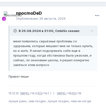
npocmoDeD
Опубликовано
26 августа, 2024
В 25.08.2024 в 21:00, CmЫSʌ сказал:
меня появились серьёзные проблемы со
здоровьем, которые мешают мне не только нупить,
но и жить. Я начал подозревать себя ещё в
прошлом году, когда обстановка была ужасная, и
сейчас, по окончании школы, я решил конкретно
заняться этим вопросо
Привет пиши
15.12.15.
NBPEL
=14.5/
EG
=14.1 》》
NBPEL
=18/
EG
=16
лучше рано, чем поздно. лучше поздно, чем ни когда.