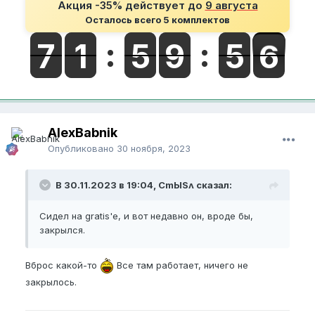
Акция -35% действует до
9 августа
Осталось всего 5 комплектов
AlexBabnik
Опубликовано
30 ноября, 2023
В 30.11.2023 в 19:04, CmЫSʌ сказал:
Сидел на gratis'е, и вот недавно он, вроде бы,
закрылся.
Вброс какой-то
Все там работает, ничего не
закрылось.