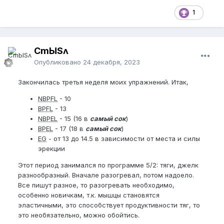
1
CmЫSʌ
Опубликовано
24 декабря, 2023
Закончилась третья неделя моих упражнений. Итак,
NBPFL
- 10
BPFL
- 13
NBPEL
- 15 (16 в
самый сок
)
BPEL
- 17 (18 в
самый сок
)
EG
- от 13 до 14.5 в зависимости от места и силы
эрекции
Этот период занимался по программе 5/2: тяги, джелк
разнообразный. Вначале разогревал, потом надоело.
Все пишут разное, то разогревать необходимо,
особенно новичкам, т.к. мышцы становятся
эластичными, это способствует продуктивности тяг, то
это необязательно, можно обойтись.