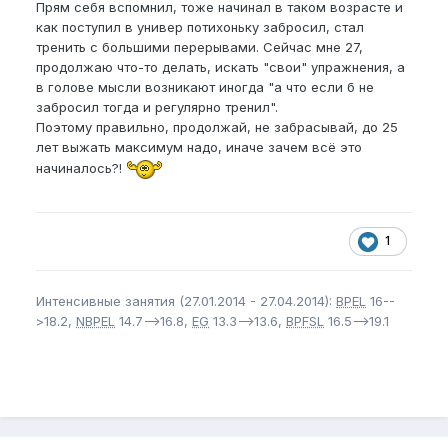
Прям себя вспомнил, тоже начинал в таком возрасте и
как поступил в универ потихоньку забросил, стал
тренить с большими перерывами. Сейчас мне 27,
продолжаю что-то делать, искать "свои" упражнения, а
в голове мысли возникают иногда "а что если б не
забросил тогда и регулярно тренил".
Поэтому правильно, продолжай, не забрасывай, до 25
лет выжать максимум надо, иначе зачем всё это
начиналось?!
1
Интенсивные занятия (27.01.2014 - 27.04.2014):
BPEL
16--
>18.2,
NBPEL
14.7-->16.8,
EG
13.3-->13.6,
BPFSL
16.5-->19.1