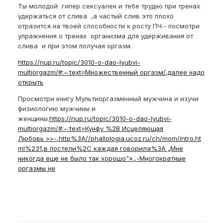
Ты молодой гипер сексуален и тебе трудно при тренах
удержаться от слива ,а частый слив это плохо
отразится на твоей способности к росту ПЧ.- посмотри
упражнения о тренах организма для удерживания от
слива и при этом получая оргазм.
https://nup.ru/topic/3010-o-dao-lyubvi-
multiorgazm/#:~:text=Множественный оргазм/,далее надо
открыть
Просмотри книгу Мультиоргазменный мужчина и изучи
физиологию мужчины и
женщины.
https://nup.ru/topic/3010-o-dao-lyubvi-
multiorgazm/#:~:text=Кунфу %2B Исцеляющая
Любовь >>-,http%3A//phallologia.ucoz.ru/ch/mom/intro.ht
ml%231,в постели%2C каждая говорила%3A „Мне
никогда еще не было так хорошо”».,-Многократные
оргазмы не