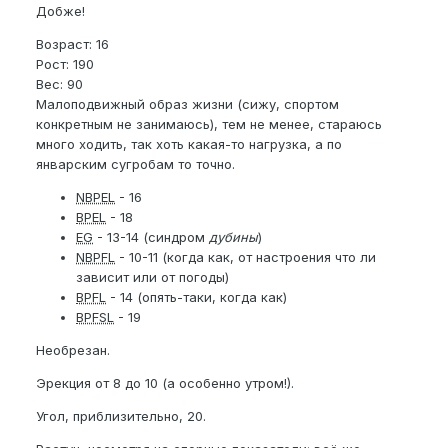
Добже!
Возраст: 16
Рост: 190
Вес: 90
Малоподвижный образ жизни (сижу, спортом
конкретным не занимаюсь), тем не менее, стараюсь
много ходить, так хоть какая-то нагрузка, а по
январским сугробам то точно.
NBPEL
- 16
BPEL
- 18
EG
- 13-14 (синдром
дубины
)
NBPFL
- 10-11 (когда как, от настроения что ли
зависит или от погоды)
BPFL
- 14 (опять-таки, когда как)
BPFSL
- 19
Необрезан.
Эрекция от 8 до 10 (а особенно утром!).
Угол, приблизительно, 20.