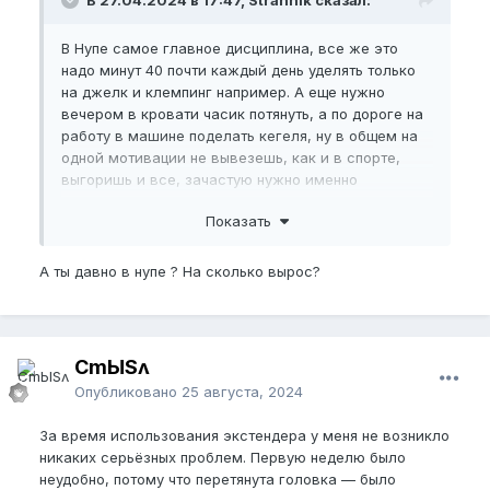
В 27.04.2024 в 17:47, Strannik сказал:
В Нупе самое главное дисциплина, все же это
надо минут 40 почти каждый день уделять только
на джелк и клемпинг например. А еще нужно
вечером в кровати часик потянуть, а по дороге на
работу в машине поделать кегеля, ну в общем на
одной мотивации не вывезешь, как и в спорте,
выгоришь и все, зачастую нужно именно
заставлять себя. Как я понимаю, 90% нуперов
Показать
постепенно забивают и сливаются
А ты давно в нупе ? На сколько вырос?
CmЫSʌ
Опубликовано
25 августа, 2024
За время использования экстендера у меня не возникло
никаких серьёзных проблем. Первую неделю было
неудобно, потому что перетянута головка — было