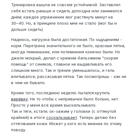
Тренировка вышла не совсем устойчивой. Заставлял
себя встать раньше и сидеть допоздна или занимался
днём; каждое упражнение мог растянуть минут на
30~40. Но, в принципе плохо мне не стало (мог бы и
дольше сидеть).
Надеюсь, нагрузка была достаточная. По ощущениям -
норм. Перетрена значительного не было, красные пятна,
иногда темненькие, или потемнения конечно были. Но
джелк мокрый, делал с кремом-бальзамом "скорая
помощь" от синяков, главное не выдавливать его
слишком много. Так и трение уменьшалось, и гель
впитывался, рассасывая пятна. Так посмотришь - как ни
в чем не бывало.
Кроме того, последнюю неделю
пытался
крутить
верёвку
. Не то чтобы с непривычки было больно, нет.
Просто у меня всё время выскальзывало.
Так и тяги, кстати; ок-зажим у головки (с оттянутой
крайней) в итоге
соскальзывает
. Теперь делаю без
оттягивания кожи. Может у кого есть мнение по этому
поводу.