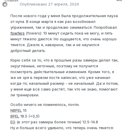
Опубликовано
27 апреля, 2024
После нового года у меня была продолжительная пауза
от нупа. В конце марта я как раз возобновил
упражнения, так и продолжаю заниматься. Попробовал
fowfers
(fowers): 10 минут сидеть пока не могу, и пять
минут тяжело даются. Но ощущается, что очень хорошо
тянется. Джелк я, наверное, так и не научился
добротный делать.
Корю себя за то, что в прошлые разы замеры делал так,
округлённые, неточные, поэтому не получится
посмотреть действительные изменения. Кроме того, я
же не зря в первом посте написал, что уже начинал
когда-то; начальный размер - не начальный. Да и потом,
у меня ещё всё само растёт, так что не знаю, помогают
ли тренировки.
Особо ничего не поменялось, почти.
NBPEL
15
BPEL
18.5 (+0,5)
EG
(в этот раз замеры более точные) 12.5-14.8
Ну и больше всего удивило, что теперь очень тянется: