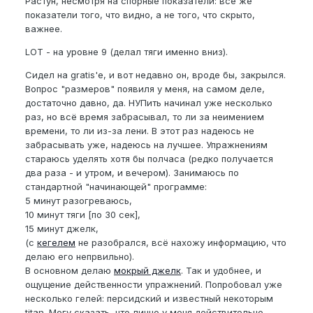
Растун, несмотря на спорные показатели: всё же
показатели того, что видно, а не того, что скрыто,
важнее.
LOT - на уровне 9 (делал тяги именно вниз).
Сидел на gratis'е, и вот недавно он, вроде бы, закрылся.
Вопрос "размеров" появиля у меня, на самом деле,
достаточно давно, да. НУПить начинал уже несколько
раз, но всё время забрасывал, то ли за неимением
времени, то ли из-за лени. В этот раз надеюсь не
забрасывать уже, надеюсь на лучшее. Упражнениям
стараюсь уделять хотя бы полчаса (редко получается
два раза - и утром, и вечером). Занимаюсь по
стандартной "начинающей" программе:
5 минут разогреваюсь,
10 минут тяги [по 30 сек],
15 минут джелк,
(с
кегелем
не разобрался, всё нахожу информацию, что
делаю его непрвильно).
В основном делаю
мокрый джелк
. Так и удобнее, и
ощущение действенности упражнений. Попробовал уже
несколько гелей: персидский и известный некоторым
titan. Могу сказать, что лично у меня действительно