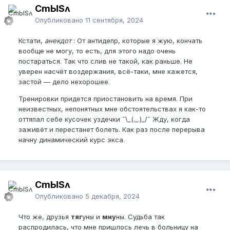
CmЫSʌ
Опубликовано
11 сентября, 2024
Кстати,
анекдот
: От антидепр, которые я жую, кончать
вообще не могу, то есть, для этого надо очень
постараться. Так что слив не такой, как раньше. Не
уверен насчёт воздержания, всё-таки, мне кажется,
застой — дело нехорошее.
Тренировки придется приостановить на время. При
неизвестных, непонятных мне обстоятельствах я как-то
оттяпал себе кусочек уздечки ¯\_(._.)_/¯ Жду, когда
заживёт и перестанет болеть. Как раз после перерыва
начну динамический курс экса.
CmЫSʌ
Опубликовано
5 декабря, 2024
Что же, друзья
тяг
уны и
мну
ны. Судьба так
распродилась, что мне пришлось лечь в больницу на