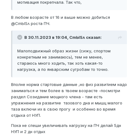
мотивация покрепчала. Так что,
В любом возрасте от 16 и выше можно добиться
@CmЫSʌ
роста ПЧ.
В 30.11.2023 в 19:04, CmЫSʌ сказал:
Малоподвижный образ жизни (сижу, спортом
конкретным не занимаюсь), тем не менее,
стараюсь много ходить, так хоть какая-то
нагрузка, а по январским сугробам то точно.
Вполне норма стартовые данные ,но физ развитием надо
заниматься и тем более в твоем возрасте -посмотри
раздел Созидание мощного члена - там есть
упражнения на развитие тазового дна и мышц малого
таза включи их в свою прогу и особенно во время
отдыха от НУП.
Пока не спеши увеличивать нагрузку на ПЧ делай 5дн
НУП и 2 дн отдых