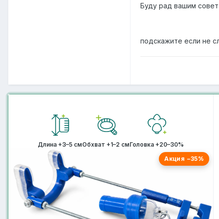
Буду рад вашим совета
подскажите если не с
Длина +3–5 см
Обхват +1–2 см
Головка +20–30%
Акция −35%