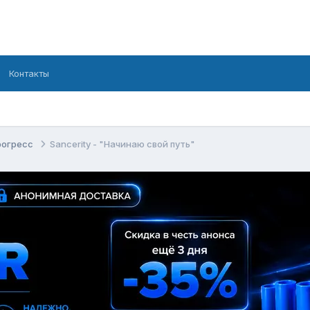
Контакты
рогресс
Sancerity - "Начинаю свой путь"