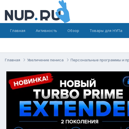
Главная
Активность
Обзор
Товары для НУПа
Главная
Увеличение пениса
Персональные программы и п