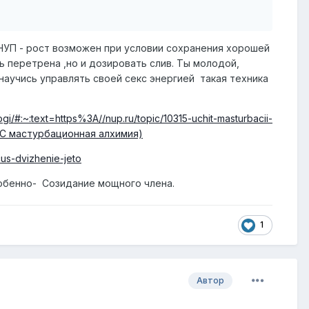
НУП - рост возможен при условии сохранения хорошей
ь перетрена ,но и дозировать слив. Ты молодой,
научись управлять своей секс энергией такая техника
i/#:~:text=https%3A//nup.ru/topic/10315-uchit-masturbacii-
C мастурбационная алхимия)
us-dvizhenie-jeto
обенно- Созидание мощного члена.
1
Автор