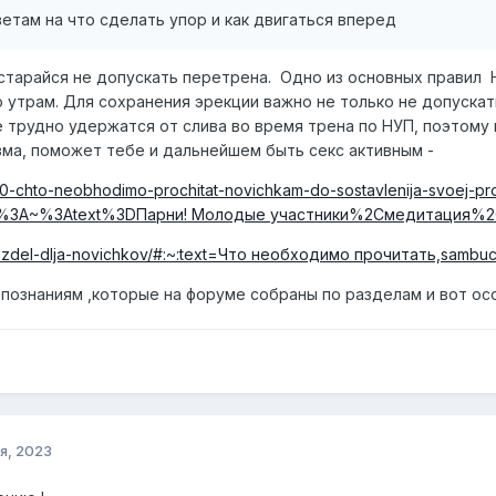
етам на что сделать упор и как двигаться вперед
старайся не допускать перетрена. Одно из основных правил 
 утрам. Для сохранения эрекции важно не только не допускат
е трудно удержатся от слива во время трена по НУП, поэтому 
зма, поможет тебе и дальнейшем быть секс активным -
430-chto-neobhodimo-prochitat-novichkam-do-sostavlenija-svoej-prog
23%3A~%3Atext%3DПарни! Молодые участники%2Cмедитация%2
-razdel-dlja-novichkov/#:~:text=Что необходимо прочитать,sambuc
познаниям ,которые на форуме собраны по разделам и вот ос
я, 2023