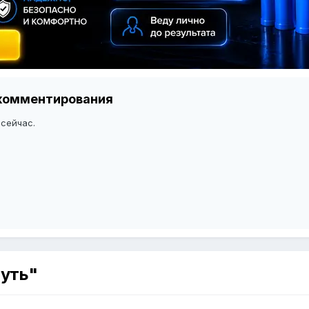
я комментирования
 сейчас.
путь"