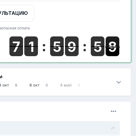
УЛЬТАЦИЮ
зопасная оплата
И
8 окт
9
8 окт
8
4 май
5