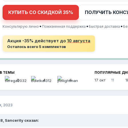
КУПИТЬ СО СКИДКОЙ 35%
ПОЛУЧИТЬ КОНС
•
•
•
Консультирую лично
Пожизненная поддержка
Быстрая доставка
Бе
Акция -35% действует до
10 августа
Осталось всего 5 комплектов
В ТЕМЫ
ПОПУЛЯРНЫЕ ДН
6
4
4
17 окт
11
1
я, 2023
18, Sancerity сказал: