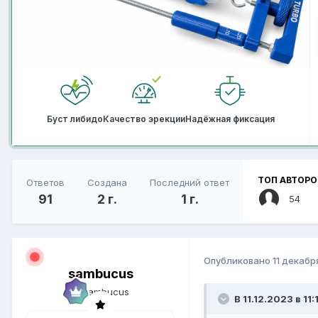
Буст либидо
Качество эрекции
Надёжная фиксация
ТОП АВТОРО
Ответов
Создана
Последний ответ
91
2 г.
1 г.
54
Опубликовано
11 декабр
sambucus
В 11.12.2023 в 11: