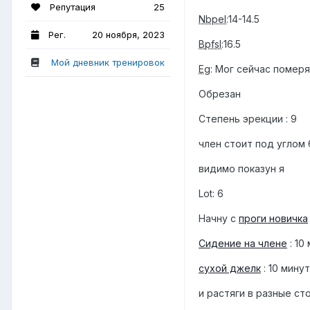
Репутация
25
Nbpel
:14-14.5
Рег.
20 ноября, 2023
Bpfsl
:16.5
Мой дневник тренировок
Eg
: Мог сейчас помер
Обрезан
Степень эрекции
: 9
член стоит под углом 
видимо показун я
Lot: 6
Начну с
проги новичка
Сидение на члене
: 10
сухой джелк
: 10 минут
и растяги в разные ст