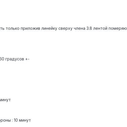
ять только приложив линейку сверху члена 3.8 лентой померя
60 градусов +-
 минут
ороны : 10 минут