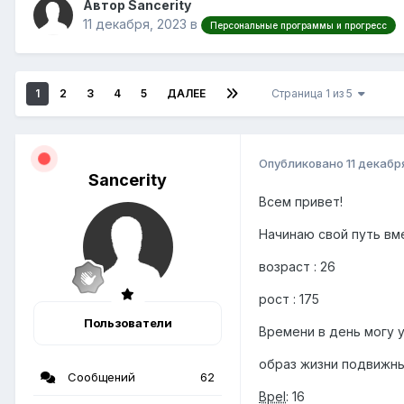
Автор Sancerity
11 декабря, 2023
в
Персональные программы и прогресс
1
2
3
4
5
ДАЛЕЕ
Страница 1 из 5
Опубликовано
11 декабр
Sancerity
Всем привет!
Начинаю свой путь вме
возраст
: 26
рост : 175
Пользователи
Времени в день могу у
образ жизни подвижн
Сообщений
62
Bpel
: 16