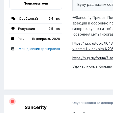
Пользователи
Буду рад вашим сов
@Sancerity
Привет! По
Сообщений
2.4 тыс
эрекции и особенно по
Репутация
2.5 тыс
гиперсексуален и теб
,освоения мультиорга
Рег.
18 февраля, 2020
https://nup.ru/topic/10
Мой дневник тренировок
v-seme-i-v-shkole/%
https://nup.ru/forum/7
Уделяй время больше 
Опубликовано
12 декабр
Sancerity