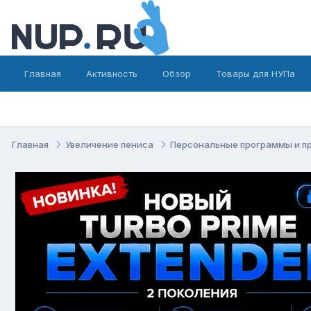
Главная
Активность
Обзор
Товары для НУПа
Главная
Увеличение пениса
Персональные программы и п