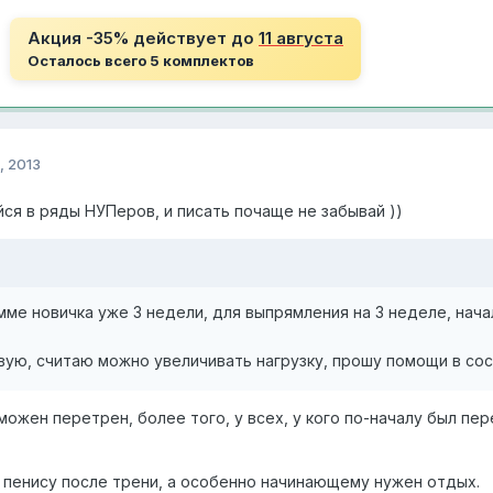
Акция -35% действует до
11 августа
Осталось всего 5 комплектов
, 2013
ся в ряды НУПеров, и писать почаще не забывай ))
ме новичка уже 3 недели, для выпрямления на 3 неделе, нач
вую, считаю можно увеличивать нагрузку, прошу помощи в со
можен перетрен, более того, у всех, у кого по-началу был п
о пенису после трени, а особенно начинающему нужен отдых.