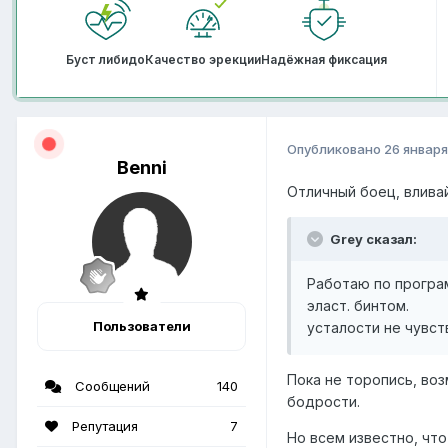
Буст либидо
Качество эрекции
Надёжная фиксация
Опубликовано
26 января
Benni
Отличный боец, вливай
Grey сказал:
Работаю по програм
эласт. бинтом.
Пользователи
усталости не чувст
Пока не торопись, воз
Сообщений
140
бодрости.
Репутация
7
Но всем известно, чт