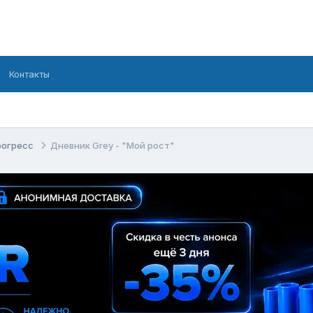
Контакты
рогресс
Дневник Grey - "Мой рост"