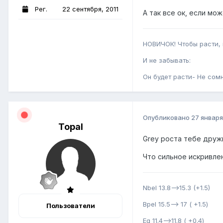
Рег.
22 сентября, 2011
А так все ок, если мо
НОВИЧОК! Чтобы расти, н
И не забывать:
Он будет расти- Не сом
Опубликовано
27 января
Topal
Grey роста тебе дружи
Что сильное искривле
Nbel 13.8-->15.3 (+1.5)
Bpel 15.5--> 17 ( +1.5)
Пользователи
Eg 11.4-->11.8 ( +0.4)