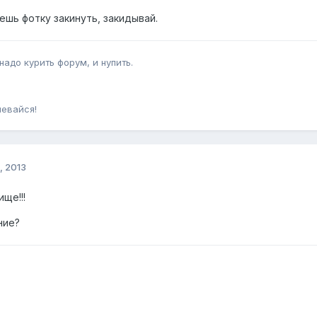
жешь фотку закинуть, закидывай.
адо курить форум, и нупить.
невайся!
, 2013
ще!!!
ние?