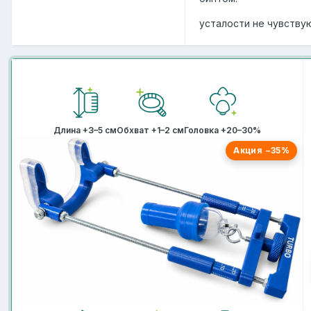
усталости не чувству
Длина +3–5 см
Обхват +1–2 см
Головка +20–30%
Акция −35%