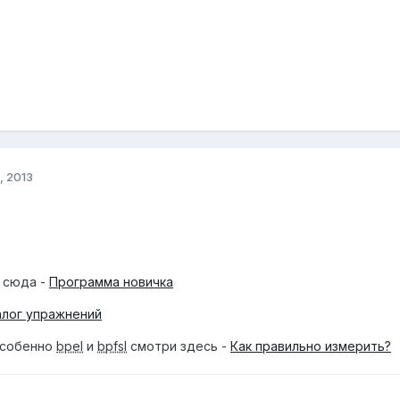
, 2013
и сюда -
Программа новичка
алог упражнений
особенно
bpel
и
bpfsl
смотри здесь -
Как правильно измерить?