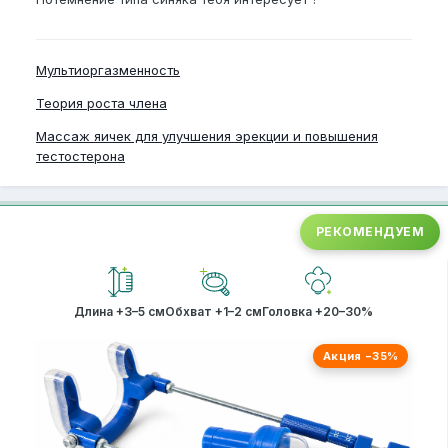
Мультиоргазменность
Теория роста члена
Массаж яичек для улучшения эрекции и повышения
тестостерона
РЕКОМЕНДУЕМ
Длина +3–5 см
Обхват +1–2 см
Головка +20–30%
Акция −35%