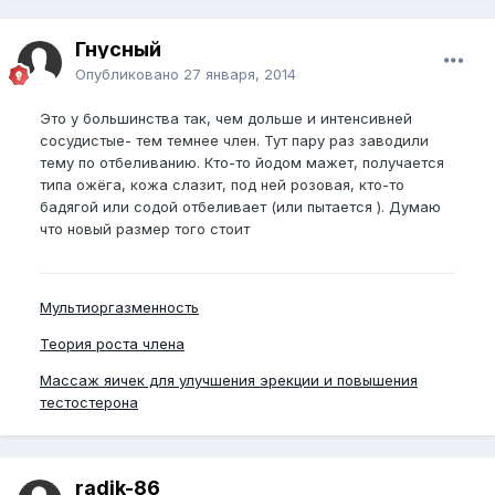
Гнусный
Опубликовано
27 января, 2014
Это у большинства так, чем дольше и интенсивней
сосудистые- тем темнее член. Тут пару раз заводили
тему по отбеливанию. Кто-то йодом мажет, получается
типа ожёга, кожа слазит, под ней розовая, кто-то
бадягой или содой отбеливает (или пытается ). Думаю
что новый размер того стоит
Мультиоргазменность
Теория роста члена
Массаж яичек для улучшения эрекции и повышения
тестостерона
radik-86