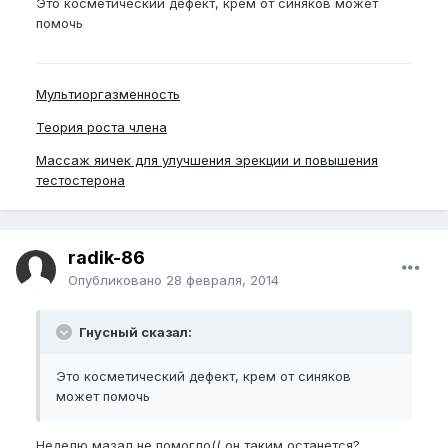
Это косметический дефект, крем от синяков может
помочь
Мультиоргазменность
Теория роста члена
Массаж яичек для улучшения эрекции и повышения
тестостерона
radik-86
Опубликовано
28 февраля, 2014
Гнусный сказал:
Это косметический дефект, крем от синяков
может помочь
Неделю мазал не помогло(( он таким останется?