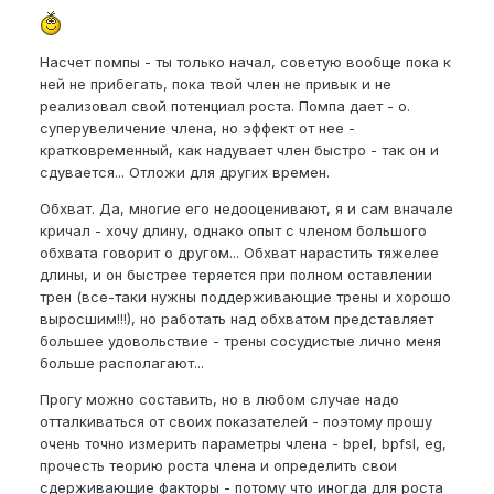
Насчет помпы - ты только начал, советую вообще пока к
ней не прибегать, пока твой член не привык и не
реализовал свой потенциал роста. Помпа дает - о.
суперувеличение члена, но эффект от нее -
кратковременный, как надувает член быстро - так он и
сдувается... Отложи для других времен.
Обхват. Да, многие его недооценивают, я и сам вначале
кричал - хочу длину, однако опыт с членом большого
обхвата говорит о другом... Обхват нарастить тяжелее
длины, и он быстрее теряется при полном оставлении
трен (все-таки нужны поддерживающие трены и хорошо
выросшим!!!), но работать над обхватом представляет
большее удовольствие - трены сосудистые лично меня
больше располагают...
Прогу можно составить, но в любом случае надо
отталкиваться от своих показателей - поэтому прошу
очень точно измерить параметры члена - bpel, bpfsl, eg,
прочесть теорию роста члена и определить свои
сдерживающие факторы - потому что иногда для роста