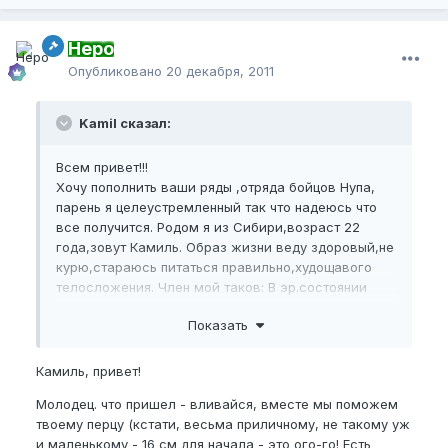
Неро
Опубликовано
20 декабря, 2011
Kamil сказал:
Всем привет!!!
Хочу пополнить ваши ряды ,отряда бойцов Нупа,
парень я целеустремленный так что надеюсь что
все получится. Родом я из Сибири,возраст 22
года,зовут Камиль. Образ жизни веду здоровый,не
курю,стараюсь питаться правильно,худощавого
телосложения. Член мой таков: В эр.состоянии
16см, обхват 12см. Я чувствую дискомфорт когда
Показать
он прибывает в спокойном состоянии,он
действительно мал, надо что то делать. По случаю
на ваш форум наткнулся давно,много читал,вот
Камиль, привет!
смотрю переехали-все к лучшему надеюсь. Часто
Молодец. что пришел - вливайся, вместе мы поможем
летаю в Америку удалось преобрести
твоему перцу (кстати, весьма приличному, не такому уж
клемпы,купил помпу там же,я почитал сколько
и маленькому - 16 см для начала - это ого-го! Есть
стоит заказать это все
баснословные деньги.