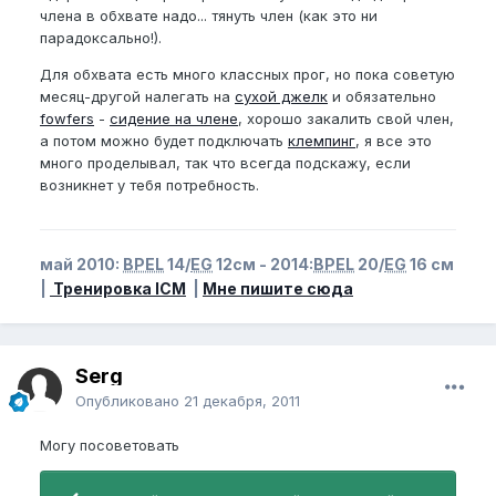
члена в обхвате надо... тянуть член (как это ни
парадоксально!).
Для обхвата есть много классных прог, но пока советую
месяц-другой налегать на
сухой джелк
и обязательно
fowfers
-
сидение на члене
, хорошо закалить свой член,
а потом можно будет подключать
клемпинг
, я все это
много проделывал, так что всегда подскажу, если
возникнет у тебя потребность.
май 2010:
BPEL
14/
EG
12см - 2014:
BPEL
20/
EG
16 см
|
Тренировка ICM
|
Мне пишите сюда
Serg
Опубликовано
21 декабря, 2011
Могу посоветовать