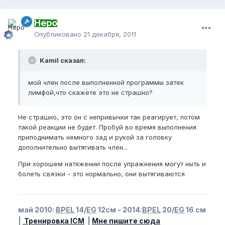
Неро
Опубликовано
21 декабря, 2011
Kamil сказал:
мой член после выполненной программы затек
лимфой,что скажете это не страшно?
Не страшно, это он с непривычки так реагирует, потом
такой реакции не будет. Пробуй во время выполнения
приподнимать немного зад и рукой за головку
дополнительно вытягивать член...
При хорошем натяжении после упражнения могут ныть и
болеть связки - это нормально, они вытягиваются
май 2010:
BPEL
14/
EG
12см - 2014:
BPEL
20/
EG
16 см
|
Тренировка ICM
|
Мне пишите сюда