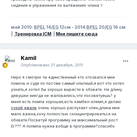
сидения и упражнения по вытяжению члена :!:
май 2010:
BPEL
14/
EG
12см - 2014:
BPEL
20/
EG
16 см
|
Тренировка ICM
|
Мне пишите сюда
Kamil
Опубликовано
21 декабря, 2011
Неро я смотрю ты единственный кто отозвался мне
помочь и судя по постам самый опытный,я вот что хотел
узнать,я хотел бы хорошо вырасти в обхвате. На длину
девушки никгда не жаловались,что посоветуешь? у
меня есть помпа хорошая,есть камбел-клемп,я делаю
сухой джелк
очень хорошо распухает член,длина мне
мало важна,хочу полностью сконцентрироваться на
обхвате.Посветуй программу на максимальный рост
Ег??? А попмпа нужна вобще в программе?спасибо