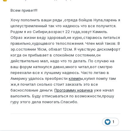
Всем привет!!!
Хочу пополнить ваши ряды ,отряда бойцов Нупа,парень я
целеустремленный так что надеюсь что все получится.
Родом я из Сибири,возраст 22 года,зовут Камиль.
Образ жизни веду здоровый,не курю,стараюсь питаться
правильно,худощавого телосложения. Член мой таков: В
эр.состоянии 16см, обхват 12см. Я чувствую дискомфорт
когда он прибывает в спокойном состоянии,он
действительно мал, надо что то делать. По случаю на
ваш форум наткнулся давно,много читал,вот смотрю
переехали-все к лучшему надеюсь. Часто летаю в
Америку удалось преобрести
клемп
ы,купил помпу там
же,я почитал сколько стоит заказать это все
баснословные деньги.
Программу новичка
уже начал
выполнять. Буду отписываться по возможности,прошу
гуру этого дела помогать.Спасибо.
1