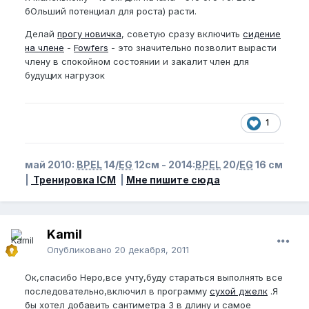
бОльший потенциал для роста) расти.
Программу новичка уже начал выполнять. Буду
отписываться по возможности,прошу гуру этого
Делай
прогу новичка
, советую сразу включить
сидение
дела помогать.Спасибо.
на члене
-
Fowfers
- это значительно позволит вырасти
члену в спокойном состоянии и закалит член для
будущих нагрузок
1
май 2010:
BPEL
14/
EG
12см - 2014:
BPEL
20/
EG
16 см
|
Тренировка ICM
|
Мне пишите сюда
Kamil
Опубликовано
20 декабря, 2011
Ок,спасибо Неро,все учту,буду стараться выполнять все
последовательно,включил в программу
сухой джелк
.Я
бы хотел добавить сантиметра 3 в длину и самое