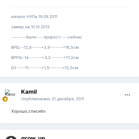
начало НУПа 19.09.2011
замер на 10.10.2012
--------было----прирост----сейчас
BPEL--12,6-----+3,9-------=16,5см
BPFSL-14-------+3,2-------=17,2см
EG ----11-------+1,5-------=12,5см
Kamil
Опубликовано
21 декабря, 2011
Хорошо,спасибо
grow_up