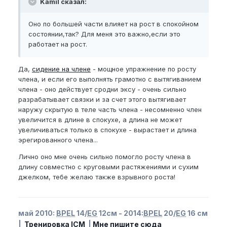
Kamil сказал:
Оно по большей части влияет на рост в спокойном
состоянии,так? Для меня это важно,если это
работает на рост.
Да,
сидение на члене
- мощное упражнение по росту
члена, и если его выполнять грамотно с вытягиванием
члена - оно действует сродни эксу - очень сильно
разрабатывает связки и за счет этого вытягивает
наружу скрытую в теле часть члена - несомненно член
увеличится в длине в спокухе, а длина не может
увеличиваться только в спокухе - вырастает и длина
эрегированного члена...
Лично оно мне очень сильно помогло росту члена в
длину совместно с круговыми растяжениями и сухим
джелком, тебе желаю также взрывного роста!
май 2010:
BPEL
14/
EG
12см - 2014:
BPEL
20/
EG
16 см
|
Тренировка ICM
|
Мне пишите сюда