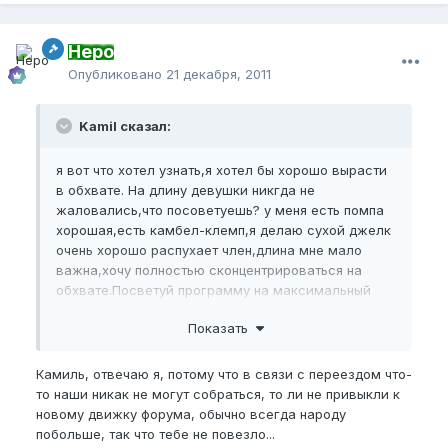
Неро
Опубликовано
21 декабря, 2011
Kamil сказал:
я вот что хотел узнать,я хотел бы хорошо вырасти
в обхвате. На длину девушки никгда не
жаловались,что посоветуешь? у меня есть помпа
хорошая,есть камбел-клемп,я делаю сухой джелк
очень хорошо распухает член,длина мне мало
важна,хочу полностью сконцентрироваться на
обхвате.Посветуй программу на максимальный
рост Ег??? А попмпа нужна вобще в программе?
Показать
спасибо
Камиль, отвечаю я, потому что в связи с переездом что-
то наши никак не могут собраться, то ли не привыкли к
новому движку форума, обычно всегда народу
побольше, так что тебе не повезло...