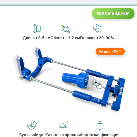
РЕКОМЕНДУЕМ
Длина +3–5 см
Обхват +1–2 см
Головка +20–30%
Акция −35%
Буст либидо
Качество эрекции
Надёжная фиксация