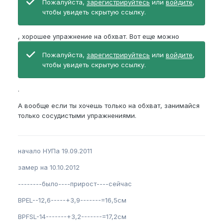
Пожалуйста,
зарегистрируйтесь
или
войдите
,
чтобы увидеть скрытую ссылку.
, хорошее упражнение на обхват. Вот еще можно
Пожалуйста,
зарегистрируйтесь
или
войдите
,
чтобы увидеть скрытую ссылку.
.
А вообще если ты хочешь только на обхват, занимайся
только сосудистыми упражнениями.
начало НУПа 19.09.2011
замер на 10.10.2012
--------было----прирост----сейчас
BPEL--12,6-----+3,9-------=16,5см
BPFSL-14-------+3,2-------=17,2см