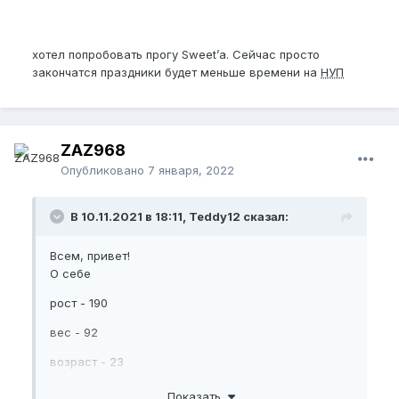
хотел попробовать прогу Sweet’а. Сейчас просто
закончатся праздники будет меньше времени на
НУП
ZAZ968
Опубликовано
7 января, 2022
В 10.11.2021 в 18:11, Teddy12 сказал:
Всем, привет!
О себе
рост - 190
вес - 92
возраст - 23
Образ жизни - пока малоподвижен
Показать