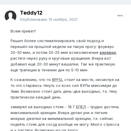
Teddy12
Опубликовано
15 ноября, 2021
Всем привет!
Решил более систематизировать свой подход и
перешёл на прошлой недели на такую прогу: фоуверс
20-30 мин, а потом 20-25 мин всевозможные
веревки
,
растяги через руку и круговые вращения. Вчера вот
добавил ещё 20-30 минут вешалки. Так же практикую
ещё трапеции в течении дня по 5-10 мин
К сожалению, что-то
BPFSL
стоит на месте, несмотря на
то что стараюсь тянуть со всех сил ВУПы максимум до
3мм. Возможно стоит дать день-два выходных, т.к. тяну
практически каждый день.
замерял на выходных стояк - 18.7
БПЕЛ
- трудно достичь
максимальной эрекции. Вчера делал рнк и легкие
мокрые джелки на минимальной эрекции, т.к. сейчас
поднять стояк для сосуд вообще не могу. Много стресса
и + растяги. Возможно из-за этого.