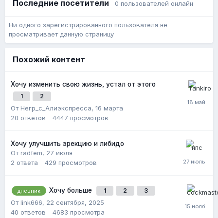
Последние посетители
0 пользователей онлайн
прошлый ее парень имел визуально большой член
(возможно сказывалось то, что он ростом 170
Ни одного зарегистрированного пользователя не
против моих 190). Но больше всего меня задела
просматривает данную страницу
история про одного из ее парней у которого, по ее
словам, был жирный член, что почти не смыкались
пальцы, хотя она высокая.
Похожий контент
Знаю сам дурак, что интересовался, она не
говорила это с целью задеть меня, а просто
Хочу изменить свою жизнь, устал от этого
отвечала на мои вопросы. Я ей благодарен за
мотивация ;))
1
2
От Негр_с_Алиэкспресса,
16 марта
кстати, стоит отметить что когда добавил +0.5 она
20
ответов
4447
просмотров
иногда стала говорить, что член смотрится
большим
Хочу улучшить эрекцию и либидо
цели у меня следующие:
От radfem,
27 июля
2
ответа
429
просмотров
BPEL
- 20 ( необходимо 1.3-1.5 см)
EG
- 15.5 ( необходимо 0.8-1.0)
Хочу больше
1
2
3
дневник
Идеал:
От link666,
22 сентября, 2025
BPEL
- 21 ( 2.3-2.5 см)
40
ответов
4683
просмотра