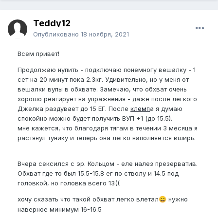
Teddy12
Опубликовано
18 ноября, 2021
Всем привет!
Продолжаю нупить - подключаю понемногу вешалку - 1
сет на 20 минут пока 2.3кг. Удивительно, но у меня от
вешалки вупы в обхвате. Замечаю, что обхват очень
хорошо реагирует на упражнения - даже после легкого
Джелка раздувает до 15 ЕГ. После
клемп
а я думаю
спокойно можно будет получить ВУП +1 (до 15.5).
мне кажется, что благодаря тягам в течении 3 месяца я
растянул тунику и теперь она легко наполняется вширь.
Вчера сексился с эр. Кольцом - еле налез презерватив.
Обхват где то был 15.5-15.8 ег по стволу и 14.5 под
головкой, но головка всего 13((
хочу сказать что такой обхват легко влетал
нужно
😄
наверное минимум 16-16.5