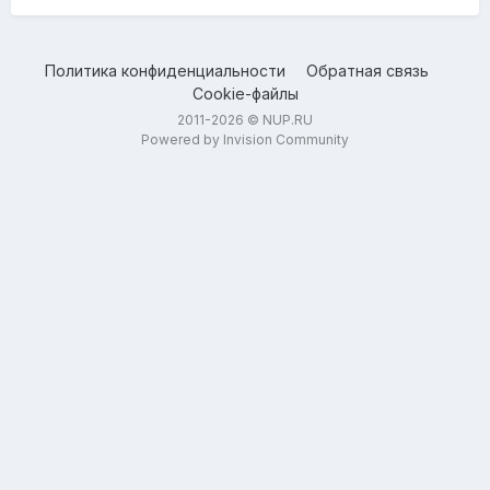
EG
- 16 (необходимо 1.3-1.5)
пока только мануал, девайсы особо нет
Политика конфиденциальности
Обратная связь
возможности юзать (живу с девушкой).
Cookie-файлы
2011-2026 © NUP.RU
Powered by Invision Community
хотел бы спросить, что посоветуете по программе
добавить?