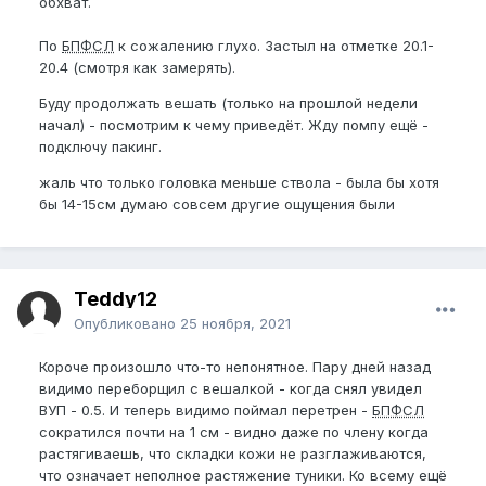
обхват.
По
БПФСЛ
к сожалению глухо. Застыл на отметке 20.1-
20.4 (смотря как замерять).
Буду продолжать вешать (только на прошлой недели
начал) - посмотрим к чему приведёт. Жду помпу ещё -
подключу пакинг.
жаль что только головка меньше ствола - была бы хотя
бы 14-15см думаю совсем другие ощущения были
Teddy12
Опубликовано
25 ноября, 2021
Короче произошло что-то непонятное. Пару дней назад
видимо переборщил с вешалкой - когда снял увидел
ВУП - 0.5. И теперь видимо поймал перетрен -
БПФСЛ
сократился почти на 1 см - видно даже по члену когда
растягиваешь, что складки кожи не разглаживаются,
что означает неполное растяжение туники. Ко всему ещё