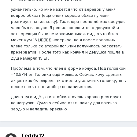
удивительно, но мне кажется что от верёвок у меня
подрос обхват (ещё очень хорошо обхват у меня
реагирует на вешалку). Т.к. вчера после лёгких сосудов
член был в тонусе. Я решил посексится с девушкой и
хотя эрекция была не максимальная, видно что было
максимум 16
НБПЕЛ
наверное, но я после половины
члена только со второй попытки получилось раскатать
презерватив. После того как кончил и девушка пошла в
душ намерял 15 ЕГ.
Проблема в том, что член в форме конуса. Под головкой
- 13.5-14 ег. Головка ещё меньше. Сейчас хочу сделать
акцент как бы выровнять ствол и увеличить головку, тк в
сексе она что то вообще не наливается.
длина туго идёт, а вот обхват очень хорошо реагирует
на нагрузки. Думаю сейчас взять помпу для пакинга
заодно и наладить эрекцию
Teddy12