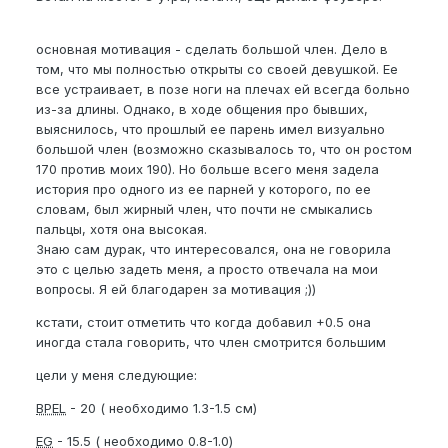
основная мотивация - сделать большой член. Дело в
том, что мы полностью открыты со своей девушкой. Ее
все устраивает, в позе ноги на плечах ей всегда больно
из-за длины. Однако, в ходе общения про бывших,
выяснилось, что прошлый ее парень имел визуально
большой член (возможно сказывалось то, что он ростом
170 против моих 190). Но больше всего меня задела
история про одного из ее парней у которого, по ее
словам, был жирный член, что почти не смыкались
пальцы, хотя она высокая.
Знаю сам дурак, что интересовался, она не говорила
это с целью задеть меня, а просто отвечала на мои
вопросы. Я ей благодарен за мотивация ;))
кстати, стоит отметить что когда добавил +0.5 она
иногда стала говорить, что член смотрится большим
цели у меня следующие:
BPEL
- 20 ( необходимо 1.3-1.5 см)
EG
- 15.5 ( необходимо 0.8-1.0)