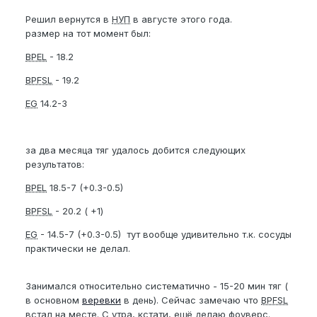
Решил вернутся в
НУП
в августе этого года.
размер на тот момент был:
BPEL
- 18.2
BPFSL
- 19.2
EG
14.2-3
за два месяца тяг удалось добится следующих
результатов:
BPEL
18.5-7 (+0.3-0.5)
BPFSL
- 20.2 ( +1)
EG
- 14.5-7 (+0.3-0.5) тут вообще удивительно т.к. сосуды
практически не делал.
Занимался относительно систематично - 15-20 мин тяг (
в основном
веревки
в день). Сейчас замечаю что
BPFSL
встал на месте. С утра, кстати, ещё делаю фоуверс.