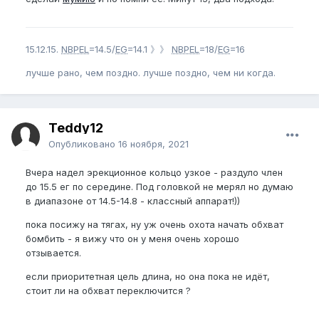
15.12.15.
NBPEL
=14.5/
EG
=14.1 》》
NBPEL
=18/
EG
=16
лучше рано, чем поздно. лучше поздно, чем ни когда.
Teddy12
Опубликовано
16 ноября, 2021
Вчера надел эрекционное кольцо узкое - раздуло член
до 15.5 ег по середине. Под головкой не мерял но думаю
в диапазоне от 14.5-14.8 - классный аппарат!))
пока посижу на тягах, ну уж очень охота начать обхват
бомбить - я вижу что он у меня очень хорошо
отзывается.
если приоритетная цель длина, но она пока не идёт,
стоит ли на обхват переключится ?