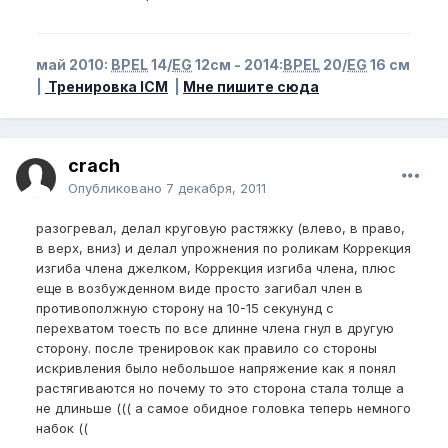
май 2010:
BPEL
14/
EG
12см - 2014:
BPEL
20/
EG
16 см
|
Тренировка ICM
|
Мне пишите сюда
crach
Опубликовано
7 декабря, 2011
разогревал, делал круговую растяжку (влево, в право,
в верх, вниз) и делал упрожнения по роликам Коррекция
изгиба члена джелком, Коррекция изгиба члена, плюс
еще в возбужденном виде просто загибал член в
противополжную сторону на 10-15 секунунд с
перехватом тоесть по все длинне члена гнул в другую
сторону. после тренировок как правило со стороны
искривления было небольшое напряжение как я понял
растягиваются но почему то это сторона стала толще а
не длиньше ((( а самое обидное головка теперь немного
набок ((