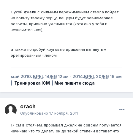
Сухой джелк
с сильным пережиманием ствола пойдет
на пользу твоему перцу, пещеры будут равномернее
развиты, кривизна уменьшится (хотя она у тебя и
незначительная),
а также попробуй круговые вращения вытянутым
эрегированным членом!
май 2010:
BPEL
14/
EG
12см - 2014:
BPEL
20/
EG
16 см
|
Тренировка ICM
|
Мне пишите сюда
crach
Опубликовано
17 ноября, 2011
17 см в стоячем. пробывал джелк не совсем получается
начинаю что то делать он до такой степени вставет что