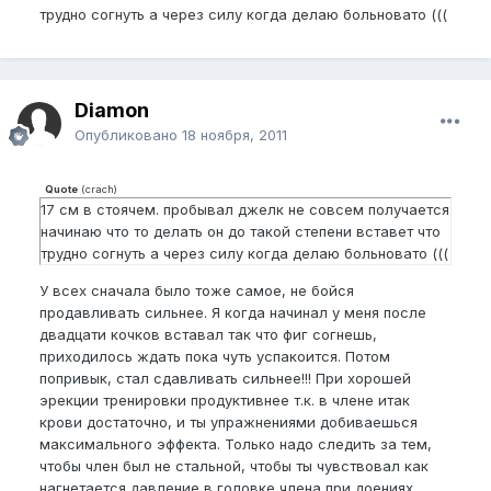
трудно согнуть а через силу когда делаю больновато (((
Diamon
Опубликовано
18 ноября, 2011
Quote
(
crach
)
17 см в стоячем. пробывал джелк не совсем получается
начинаю что то делать он до такой степени вставет что
трудно согнуть а через силу когда делаю больновато (((
У всех сначала было тоже самое, не бойся
продавливать сильнее. Я когда начинал у меня после
двадцати кочков вставал так что фиг согнешь,
приходилось ждать пока чуть успакоится. Потом
попривык, стал сдавливать сильнее!!! При хорошей
эрекции тренировки продуктивнее т.к. в члене итак
крови достаточно, и ты упражнениями добиваешься
максимального эффекта. Только надо следить за тем,
чтобы член был не стальной, чтобы ты чувствовал как
нагнетается давление в головке члена при доениях.