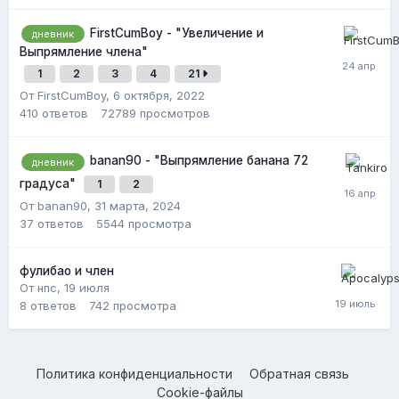
FirstCumBoy - "Увеличение и
дневник
Выпрямление члена"
1
2
3
4
21
От FirstCumBoy,
6 октября, 2022
410
ответов
72789
просмотров
banan90 - "Выпрямление банана 72
дневник
градуса"
1
2
От banan90,
31 марта, 2024
37
ответов
5544
просмотра
фулибао и член
От нпс,
19 июля
8
ответов
742
просмотра
Политика конфиденциальности
Обратная связь
Cookie-файлы