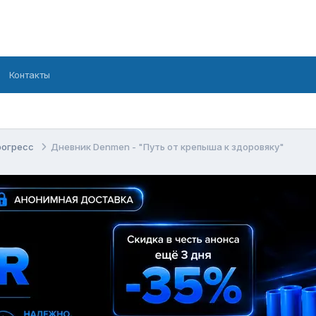
Контакты
рогресс
Дневник Denmen - "Путь от крепыша к здоровяку"