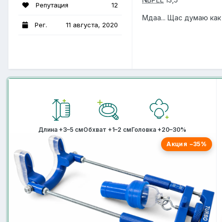
Репутация
12
Мдаа... Щас думаю как
Рег.
11 августа, 2020
Длина +3–5 см
Обхват +1–2 см
Головка +20–30%
Акция −35%