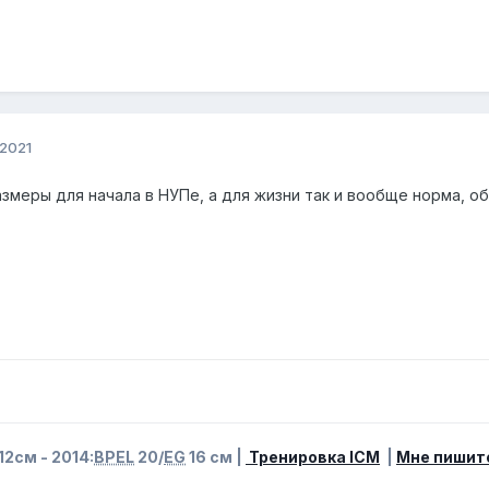
 2021
меры для начала в НУПе, а для жизни так и вообще норма, обх
12см - 2014:
BPEL
20/
EG
16 см |
Тренировка ICM
|
Мне пишит