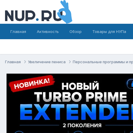
Главная
Активность
Обзор
Товары для НУПа
Главная
Увеличение пениса
Персональные программы и п