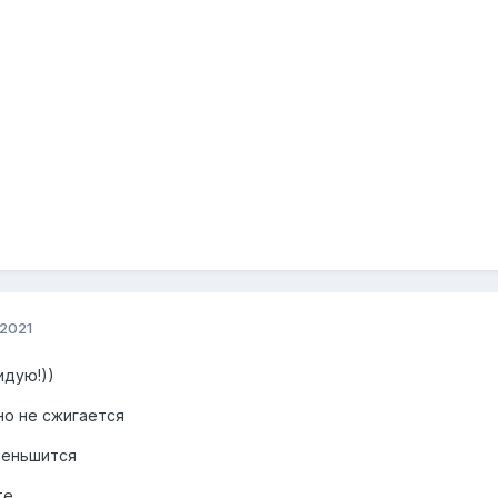
 2021
идую!))
но не сжигается
уменьшится
те