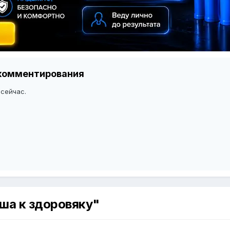
я комментирования
 сейчас.
ша к здоровяку"