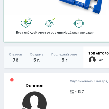
Буст либидо
Качество эрекции
Надёжная фиксация
ТОП АВТОРО
Ответов
Создана
Последний ответ
76
5 г.
5 г.
42
Опубликовано
3 января,
Denmen
EG
- 13,7