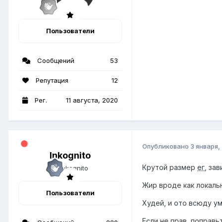
Пользователи
Сообщений
53
Репутация
12
Рег.
11 августа, 2020
Опубликовано
3 января,
Inkognito
Крутой размер
ег
, зав
Жир вроде как локаль
Пользователи
Худей, и ото всюду 
Если не прав, поправь