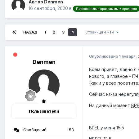
Автор Denmen
16 сентября, 2020
в
Персональные программы и прогресс
НАЗАД
1
2
3
4
Страница 4 из 4
Опубликовано
1 января,
Denmen
Всем привет, давно я 
нового, а главное - П
(как и у всех посетит
Сейчас из-за нерегул
На данный момент
BP
Пользователи
BPEL
у меня 15,5
Сообщений
53
NBPEL
13,5