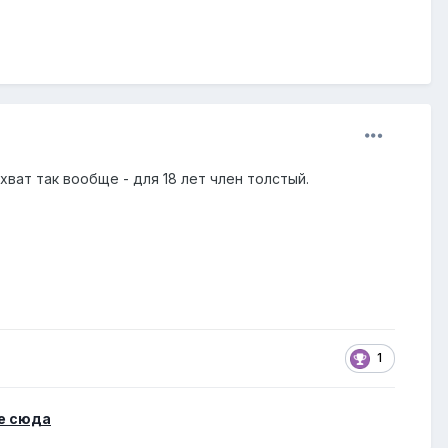
ват так вообще - для 18 лет член толстый.
1
е сюда