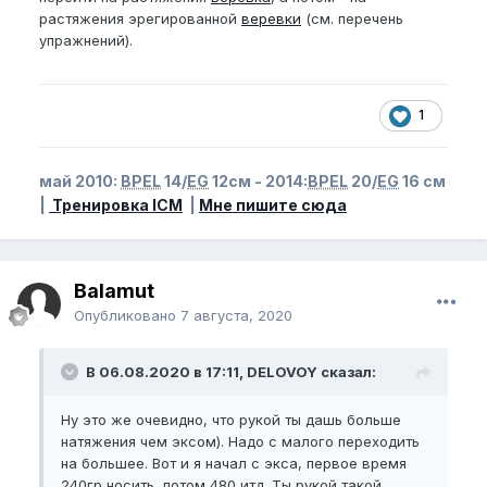
растяжения эрегированной
веревки
(см. перечень
упражнений).
1
май 2010:
BPEL
14/
EG
12см - 2014:
BPEL
20/
EG
16 см
|
Тренировка ICM
|
Мне пишите сюда
Balamut
Опубликовано
7 августа, 2020
В 06.08.2020 в 17:11, DELOVOY сказал:
Ну это же очевидно, что рукой ты дашь больше
натяжения чем эксом). Надо с малого переходить
на большее. Вот и я начал с экса, первое время
240гр носить, потом 480 итд. Ты рукой такой