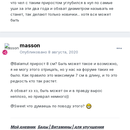
что чел с таким приростом углубился в нуп по самые
уши за эти два года и обхват диаметром называть не
станет, так делают только новички... хотя все может
быть
masson
Опубликовано
8 августа, 2020
@Balamut
прирост 8 см? Быть может такое и возможно,
я не могу этого отрицать, но у нас на форуме таких не
было. Как правило это максимум 7 см в длину, и то это
редкость кто так растет.
А обхват хз хз, быть может он и в правду вырос
неплохо, но приврал немного))
@Sweet
что думаешь по поводу этого?
Мой дневник
Бады | Витамины | для улучшения