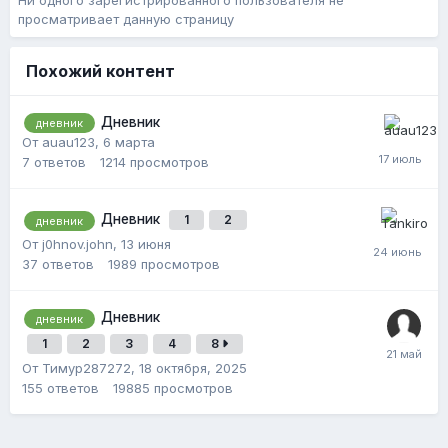
Ни одного зарегистрированного пользователя не
просматривает данную страницу
Похожий контент
Дневник
дневник
От auau123,
6 марта
7
ответов
1214
просмотров
Дневник
1
2
дневник
От j0hnov.john,
13 июня
37
ответов
1989
просмотров
Дневник
дневник
1
2
3
4
8
От Тимур287272,
18 октября, 2025
155
ответов
19885
просмотров