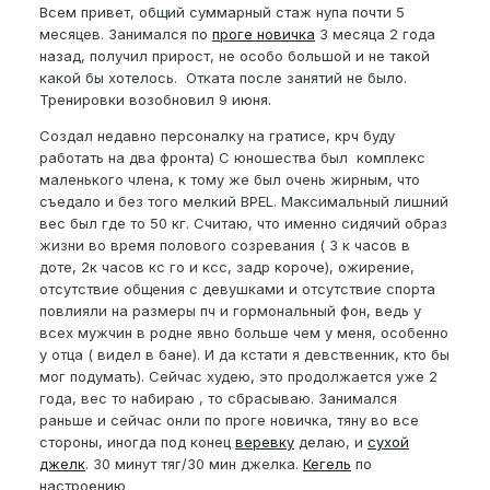
Всем привет, общий суммарный стаж нупа почти 5
месяцев. Занимался по
проге новичка
3 месяца 2 года
назад, получил прирост, не особо большой и не такой
какой бы хотелось. Отката после занятий не было.
Тренировки возобновил 9 июня.
Создал недавно персоналку на гратисе, крч буду
работать на два фронта) С юношества был комплекс
маленького члена, к тому же был очень жирным, что
съедало и без того мелкий BPEL. Максимальный лишний
вес был где то 50 кг. Считаю, что именно сидячий образ
жизни во время полового созревания ( 3 к часов в
доте, 2к часов кс го и ксс, задр короче), ожирение,
отсутствие общения с девушками и отсутствие спорта
повлияли на размеры пч и гормональный фон, ведь у
всех мужчин в родне явно больше чем у меня, особенно
у отца ( видел в бане). И да кстати я девственник, кто бы
мог подумать). Сейчас худею, это продолжается уже 2
года, вес то набираю , то сбрасываю. Занимался
раньше и сейчас онли по проге новичка, тяну во все
стороны, иногда под конец
веревку
делаю, и
сухой
джелк
. 30 минут тяг/30 мин джелка.
Кегель
по
настроению