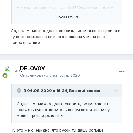
А когда выжмишь с экса на 1200гр. Можно потом
удевлять его руками. Давать ему натяжения, и 3 кг
Показать
итд. Пусть будет это не 2 часа занятий, как таская
экс. Но руками тянуть 3 кг по 1-1.30ч это будет
Ладно, тут можно долго спорить, возможно ты прав, я в
сильней чем экс.
нупе относительно немного и знания у меня еще
Руки устоют это у всех. Но натяжения руками
поверхностные
сильней чем на эксе
DELOVOY
Опубликовано
6 августа, 2020
В 06.08.2020 в 16:34, Balamut сказал:
Ладно, тут можно долго спорить, возможно ты
прав, я в нупе относительно немного и знания у
меня еще поверхностные
Ну это же очевидно, что рукой ты дашь больше