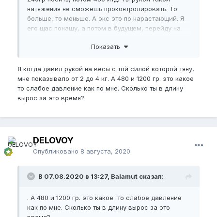
натяжения не сможешь проконтролировать. То
больше, то меньше. А экс это по нарастающий. Я
его щас понашу, а потом в будущем, перейду на
более уже сильней натяжения, то есть рукой начну
Показать
тянуть! Возможно это не 2 часа тяги будет. Но пусть
будет 1.30ч. Но этого в полне достаточна.
Я когда давил рукой на весы с той силой которой тяну,
мне показывало от 2 до 4 кг. А 480 и 1200 гр. это какое
то слабое давление как по мне. Сколько ты в длину
вырос за это время?
DELOVOY
Опубликовано
8 августа, 2020
В 07.08.2020 в 13:27, Balamut сказал:
. А 480 и 1200 гр. это какое то слабое давление
как по мне. Сколько ты в длину вырос за это