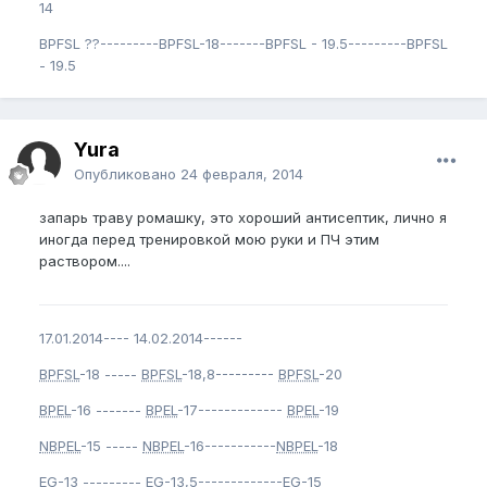
14
BPFSL ??---------BPFSL-18-------BPFSL - 19.5---------BPFSL
- 19.5
Yura
Опубликовано
24 февраля, 2014
запарь траву ромашку, это хороший антисептик, лично я
иногда перед тренировкой мою руки и ПЧ этим
раствором....
17.01.2014---- 14.02.2014------
BPFSL
-18 -----
BPFSL
-18,8---------
BPFSL
-20
BPEL
-16 -------
BPEL
-17-------------
BPEL
-19
NBPEL
-15 -----
NBPEL
-16-----------
NBPEL
-18
EG
-13 ---------
EG
-13,5-------------
EG
-15