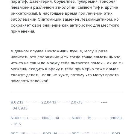
паратиф, дизентерия, бруцеллёз, туляремия, гонорея,
пневмонии различной этиологии, сыпной тиф и другие
риккетсиозы). В настоящее время при лечении этих
заболеваний Синтомицин заменён Левомицетином, но
сохраняет своё значение как антибиотик для местного
применения.
в данном случае Синтомицин лучше, могу 3 раза
написать это сообщение и ты тогда точно заметишь что
что-то не так и по моему тебе пытаются помочь, ах да ты
можешь сходить к врачу и тебе примерно тоже самое
скажут делать, если не хуже, потому что могут просто
помазать зелёнкой.
8.02.13----------22.04.13--------2.07.13--------------
-04.09.13
NBPEL-13--------NBPEL-14-------NBPEL - 15-----------NBPEL
- 16.5
BPEL-15----------BPEL-16--------BPEL - 17-------------BPEL