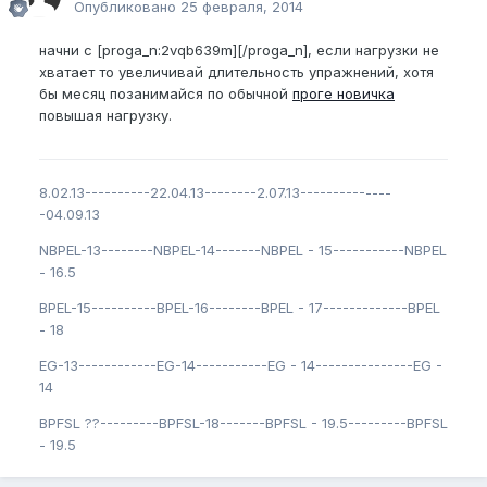
Опубликовано
25 февраля, 2014
начни с [proga_n:2vqb639m][/proga_n], если нагрузки не
хватает то увеличивай длительность упражнений, хотя
бы месяц позанимайся по обычной
проге новичка
повышая нагрузку.
8.02.13----------22.04.13--------2.07.13--------------
-04.09.13
NBPEL-13--------NBPEL-14-------NBPEL - 15-----------NBPEL
- 16.5
BPEL-15----------BPEL-16--------BPEL - 17-------------BPEL
- 18
EG-13------------EG-14-----------EG - 14---------------EG -
14
BPFSL ??---------BPFSL-18-------BPFSL - 19.5---------BPFSL
- 19.5