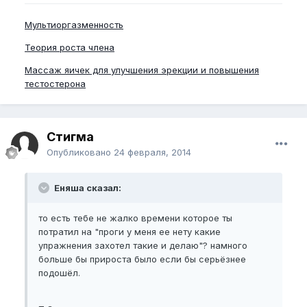
Мультиоргазменность
Теория роста члена
Массаж яичек для улучшения эрекции и повышения
тестостерона
Стигма
Опубликовано
24 февраля, 2014
Еняша сказал:
то есть тебе не жалко времени которое ты
потратил на "проги у меня ее нету какие
упражнения захотел такие и делаю"? намного
больше бы прироста было если бы серьёзнее
подошёл.