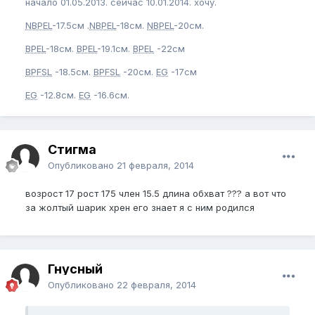
начало 01.05.2013. сейчас 10.01.2014. хочу.
NBPEL
-17.5см .
NBPEL
-18см.
NBPEL
-20см.
BPEL
-18см.
BPEL
-19.1см.
BPEL
-22см
BPFSL
-18.5см.
BPFSL
-20см.
EG
-17см
EG
-12.8см.
EG
-16.6см.
Стигма
Опубликовано
21 февраля, 2014
возрост 17 рост 175 член 15.5 длина обхват ??? а вот что
за жолтый шарик хрен его знает я с ним родился
Гнусный
Опубликовано
22 февраля, 2014