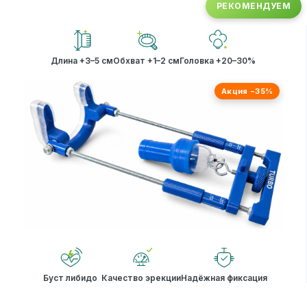
РЕКОМЕНДУЕМ
Длина +3–5 см
Обхват +1–2 см
Головка +20–30%
Акция −35%
Буст либидо
Качество эрекции
Надёжная фиксация