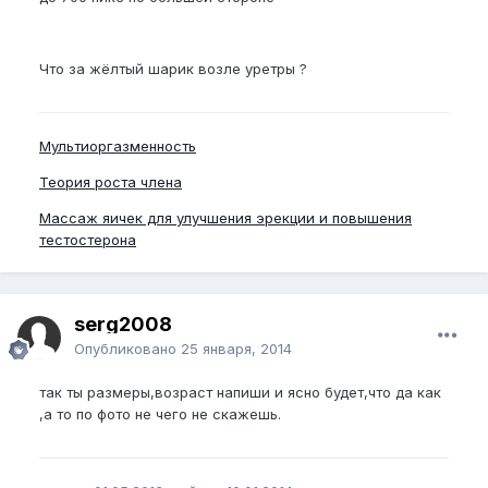
Что за жёлтый шарик возле уретры ?
Мультиоргазменность
Теория роста члена
Массаж яичек для улучшения эрекции и повышения
тестостерона
serg2008
Опубликовано
25 января, 2014
так ты размеры,возраст напиши и ясно будет,что да как
,а то по фото не чего не скажешь.