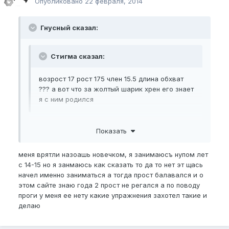
Опубликовано
22 февраля, 2014
Гнусный сказал:
Стигма сказал:
возрост 17 рост 175 член 15.5 длина обхват
??? а вот что за жолтый шарик хрен его знает
я с ним родился
Как правильно измерить?
Показать
Твоя тема называется "мой пч как вам?"- что
изменится от нашего мнения ?, сделай первые
меня врятли назоашь новечком, я занимаюсъ нупом лет
шаги для его увеличения, а там уже будет с чем
с 14-15 но я занмаюсь как сказать то да то нет эт щась
сравнивать и чем тебе гордиться
начел именно заниматься а тогда прост балавался и о
этом сайте знаю года 2 прост не регался а по поводу
Программа новичка
проги у меня ее нету какие упражнения захотел такие и
делаю