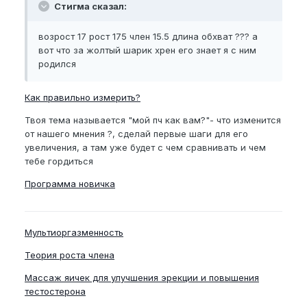
Стигма сказал:
возрост 17 рост 175 член 15.5 длина обхват ??? а
вот что за жолтый шарик хрен его знает я с ним
родился
Как правильно измерить?
Твоя тема называется "мой пч как вам?"- что изменится
от нашего мнения ?, сделай первые шаги для его
увеличения, а там уже будет с чем сравнивать и чем
тебе гордиться
Программа новичка
Мультиоргазменность
Теория роста члена
Массаж яичек для улучшения эрекции и повышения
тестостерона