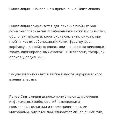
Синтомицин - Показания к применению Синтомицина
Синтомицин применяется для лечения гнойных ран,
гнойно-воспалительных заболеваний кожи и слизистых
оболочек, трахомы, кератоконъюнктвита, сикоза, при
гнойничковых заболеваниях кожи, фурункулёзе,
карбункулах, гнойных ранах, длительно не заживающих
язвах, инфицированных ожогах II и III степени, трещинах
сосков у родильниц.
Эмульсия применяется также и после хирургического
вмешательства.
Ранее Синтомицин широко применялся для лечения
инфекционных заболеваний, вызываемых
грамположительными и грамотрицательными
микробами, риккетсиями, спирохетами (брюшной тиф,