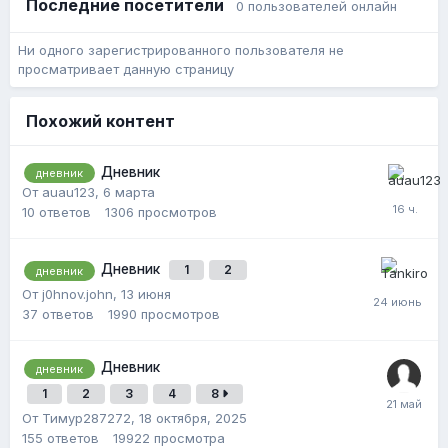
Последние посетители
0 пользователей онлайн
Ни одного зарегистрированного пользователя не
просматривает данную страницу
Похожий контент
Дневник
дневник
От auau123,
6 марта
10
ответов
1306
просмотров
Дневник
1
2
дневник
От j0hnov.john,
13 июня
37
ответов
1990
просмотров
Дневник
дневник
1
2
3
4
8
От Тимур287272,
18 октября, 2025
155
ответов
19922
просмотра