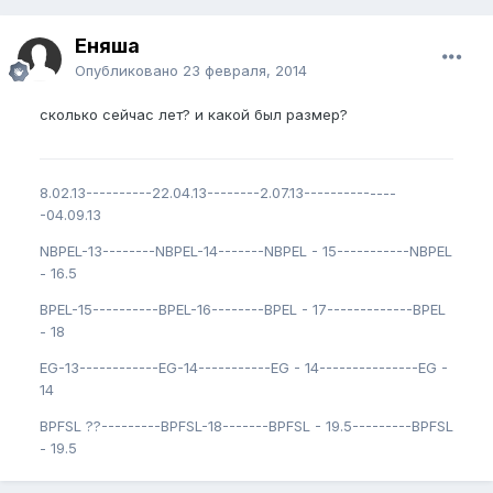
Еняша
Опубликовано
23 февраля, 2014
сколько сейчас лет? и какой был размер?
8.02.13----------22.04.13--------2.07.13--------------
-04.09.13
NBPEL-13--------NBPEL-14-------NBPEL - 15-----------NBPEL
- 16.5
BPEL-15----------BPEL-16--------BPEL - 17-------------BPEL
- 18
EG-13------------EG-14-----------EG - 14---------------EG -
14
BPFSL ??---------BPFSL-18-------BPFSL - 19.5---------BPFSL
- 19.5