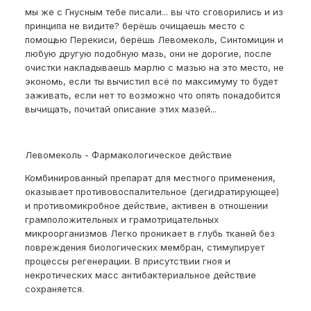
мы же с Гнусным тебе писали... вы что сговорились и из
принципа не видите? берёшь очищаешь место с
помощью Перекиси, берёшь Левомеколь, Синтомицин и
любую другую подобную мазь, они не дорогие, после
очистки накладываешь марлю с мазью на это место, не
экономь, если ты вычистил всё по максимуму то будет
заживать, если нет то возможно что опять понадобится
вычищать, почитай описание этих мазей...
Левомеколь - Фармакологическое действие
Комбинированный препарат для местного применения,
оказывает противовоспалительное (дегидратирующее)
и противомикробное действие, активен в отношении
грамположительных и грамотрицательных
микроорганизмов Легко проникает в глубь тканей без
повреждения биологических мембран, стимулирует
процессы регенерации. В присутствии гноя и
некротических масс антибактериальное действие
сохраняется.