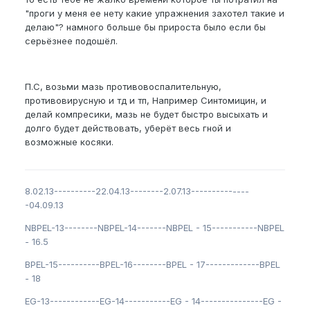
"проги у меня ее нету какие упражнения захотел такие и
делаю"? намного больше бы прироста было если бы
серьёзнее подошёл.
П.С, возьми мазь противовоспалительную,
противовирусную и тд и тп, Например Синтомицин, и
делай компресики, мазь не будет быстро высыхать и
долго будет действовать, уберёт весь гной и
возможные косяки.
8.02.13----------22.04.13--------2.07.13--------------
-04.09.13
NBPEL-13--------NBPEL-14-------NBPEL - 15-----------NBPEL
- 16.5
BPEL-15----------BPEL-16--------BPEL - 17-------------BPEL
- 18
EG-13------------EG-14-----------EG - 14---------------EG -