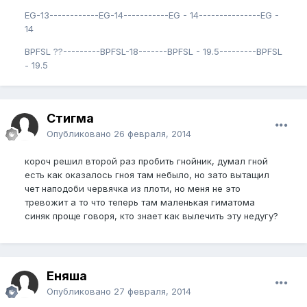
EG-13------------EG-14-----------EG - 14---------------EG -
14
BPFSL ??---------BPFSL-18-------BPFSL - 19.5---------BPFSL
- 19.5
Стигма
Опубликовано
26 февраля, 2014
короч решил второй раз пробить гнойник, думал гной
есть как оказалось гноя там небыло, но зато вытащил
чет наподоби червячка из плоти, но меня не это
тревожит а то что теперь там маленькая гиматома
синяк проще говоря, кто знает как вылечить эту недугу?
Еняша
Опубликовано
27 февраля, 2014