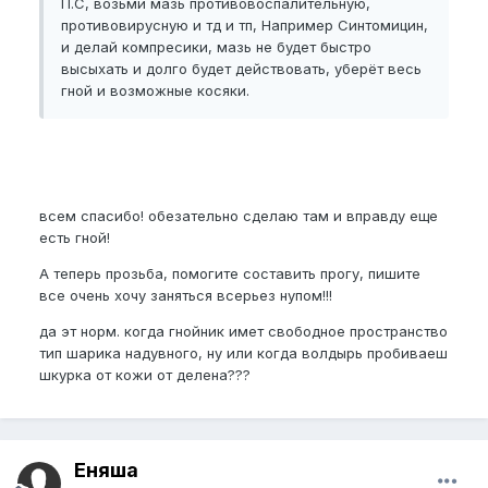
П.С, возьми мазь противовоспалительную,
противовирусную и тд и тп, Например Синтомицин,
и делай компресики, мазь не будет быстро
высыхать и долго будет действовать, уберёт весь
гной и возможные косяки.
всем спасибо! обезательно сделаю там и вправду еще
есть гной!
А теперь прозьба, помогите составить прогу, пишите
все очень хочу заняться всерьез нупом!!!
да эт норм. когда гнойник имет свободное пространство
тип шарика надувного, ну или когда волдырь пробиваеш
шкурка от кожи от делена???
Еняша