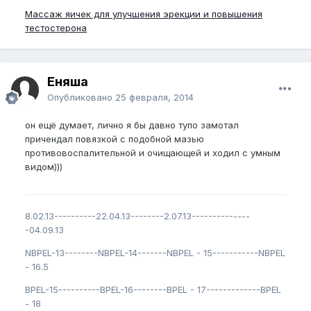
Массаж яичек для улучшения эрекции и повышения
тестостерона
Еняша
Опубликовано
25 февраля, 2014
он ещё думает, лично я бы давно тупо замотал
причендал повязкой с подобной мазью
противовоспалительной и очищающей и ходил с умным
видом)))
8.02.13----------22.04.13--------2.07.13--------------
-04.09.13
NBPEL-13--------NBPEL-14-------NBPEL - 15-----------NBPEL
- 16.5
BPEL-15----------BPEL-16--------BPEL - 17-------------BPEL
- 18