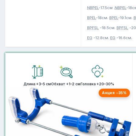
NBPEL
-17.5см .
NBPEL
-18с
BPEL
-18см.
BPEL
-19.1см.
B
BPFSL
-18.5см.
BPFSL
-20
EG
-12.8см.
EG
-16.6см.
Длина +3–5 см
Обхват +1–2 см
Головка +20–30%
Акция −35%