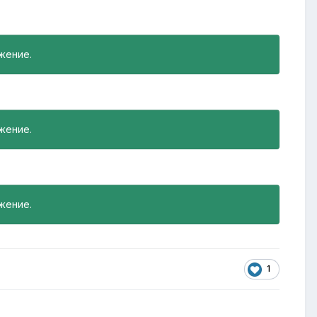
жение.
жение.
жение.
1