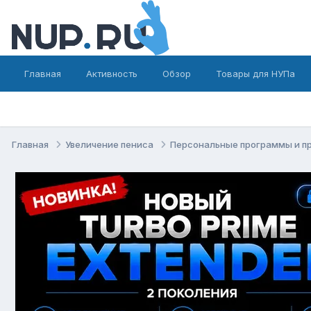
Главная
Активность
Обзор
Товары для НУПа
Главная
Увеличение пениса
Персональные программы и п