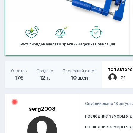
Буст либидо
Качество эрекции
Надёжная фиксация
ТОП АВТОРО
Ответов
Создана
Последний ответ
176
12 г.
10 дек
76
Опубликовано
18 август
serg2008
последние замеры я д
последние замеры я де