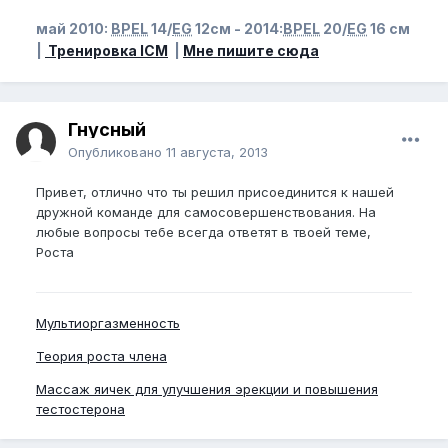
май 2010:
BPEL
14/
EG
12см - 2014:
BPEL
20/
EG
16 см
|
Тренировка ICM
|
Мне пишите сюда
Гнусный
Опубликовано
11 августа, 2013
Привет, отлично что ты решил присоединится к нашей
дружной команде для самосовершенствования. На
любые вопросы тебе всегда ответят в твоей теме,
Роста
Мультиоргазменность
Теория роста члена
Массаж яичек для улучшения эрекции и повышения
тестостерона