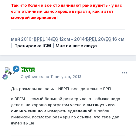
Так что Колян и все кто начинают рано нупить - у вас
есть отличный шанс хорошо вырасти, как и этот
молодой американец!
май 2010:
BPEL
14/
EG
12см - 2014:
BPEL
20/
EG
16 см
|
Тренировка ICM
|
Мне пишите сюда
Неро
Опубликовано
11 августа, 2013
Да, размеры поправь - NBPEL всегда меньше BPEL
а BPFSL - самый большой размер члена - обычно надо
делать на хорошо прогретом члене и
вытянуть его
сильно-сильно
и измерить
вдавленной
в лобок
линейкой, посмотри размеры по ссылке, что тебе дал
нупер выше