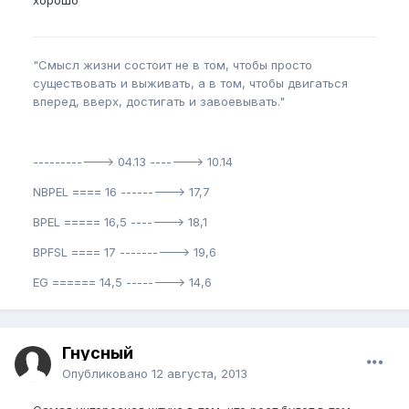
"Смысл жизни состоит не в том, чтобы просто
существовать и выживать, а в том, чтобы двигаться
вперед, вверх, достигать и завоевывать."
------------> 04.13 -------> 10.14
NBPEL ==== 16 ---------> 17,7
BPEL ===== 16,5 -------> 18,1
BPFSL ==== 17 ----------> 19,6
EG ====== 14,5 --------> 14,6
Гнусный
Опубликовано
12 августа, 2013