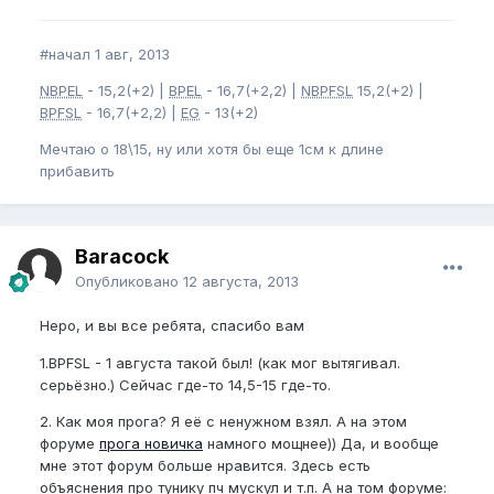
#начал 1 авг, 2013
NBPEL
- 15,2(+2) |
BPEL
- 16,7(+2,2) |
NBPFSL
15,2(+2) |
BPFSL
- 16,7(+2,2) |
EG
- 13(+2)
Мечтаю о 18\15, ну или хотя бы еще 1см к длине
прибавить
Baracock
Опубликовано
12 августа, 2013
Неро, и вы все ребята, спасибо вам
1.BPFSL - 1 августа такой был! (как мог вытягивал.
серьёзно.) Сейчас где-то 14,5-15 где-то.
2. Как моя прога? Я её с ненужном взял. А на этом
форуме
прога новичка
намного мощнее)) Да, и вообще
мне этот форум больше нравится. Здесь есть
объяснения про тунику пч мускул и т.п. А на том форуме: