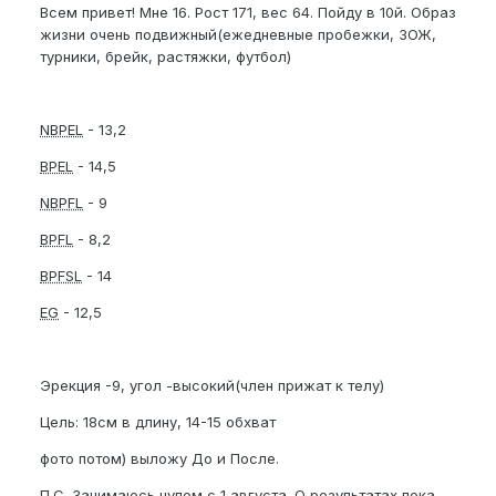
Всем привет! Мне 16. Рост 171, вес 64. Пойду в 10й. Образ
жизни очень подвижный(ежедневные пробежки, ЗОЖ,
турники, брейк, растяжки, футбол)
NBPEL
- 13,2
BPEL
- 14,5
NBPFL
- 9
BPFL
- 8,2
BPFSL
- 14
EG
- 12,5
Эрекция -9, угол -высокий(член прижат к телу)
Цель: 18см в длину, 14-15 обхват
фото потом) выложу До и После.
П.С. Занимаюсь нупом с 1 августа. О результатах пока,