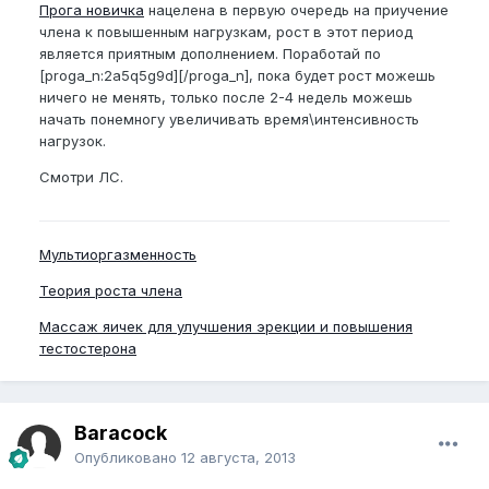
Прога новичка
нацелена в первую очередь на приучение
члена к повышенным нагрузкам, рост в этот период
является приятным дополнением. Поработай по
[proga_n:2a5q5g9d][/proga_n], пока будет рост можешь
ничего не менять, только после 2-4 недель можешь
начать понемногу увеличивать время\интенсивность
нагрузок.
Смотри ЛС.
Мультиоргазменность
Теория роста члена
Массаж яичек для улучшения эрекции и повышения
тестостерона
Baracock
Опубликовано
12 августа, 2013