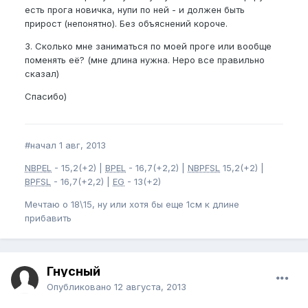
есть прога новичка, нупи по ней - и должен быть
прирост (непонятно). Без объяснений короче.
3. Сколько мне заниматься по моей проге или вообще
поменять её? (мне длина нужна. Неро все правильно
сказал)
Спасибо)
#начал 1 авг, 2013
NBPEL
- 15,2(+2) |
BPEL
- 16,7(+2,2) |
NBPFSL
15,2(+2) |
BPFSL
- 16,7(+2,2) |
EG
- 13(+2)
Мечтаю о 18\15, ну или хотя бы еще 1см к длине
прибавить
Гнусный
Опубликовано
12 августа, 2013