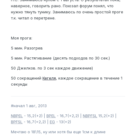
наверное, говорить рано. Поюзал форум понял, что
нужно тянуть тунику. Занимаюсь по очень простой проге
т.к. читал о перетрене.
Моя прога:
5 мин. Разогрев
5 мин. Растягивание (десять подходов по 30 сек.)
50 Джелков. по 3 сек каждое движение)
50 сокращений
Кегеля
, каждое сокращение в течение 1
секунды
#начал 1 авг, 2013
NBPEL
- 15,2(+2) |
BPEL
- 16,7(+2,2) |
NBPFSL
15,2(+2) |
BPFSL
- 16,7(+2,2) |
EG
- 13(+2)
Мечтаю о 18\15, ну или хотя бы еще 1см к длине