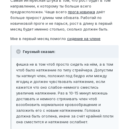
Самая интересная штука в том, что рост будет в том
направлении, к которому ты больше всего
предрасположен. Чаще всего
прога новичка
даёт
больше прирост длины чем обхвата. Работай по
новичковой проге и не парься, рост в длину в первый
месяц будет именно столько, сколько должен быть.
Мне в первый месяц помогло
сидение на члене
Гнусный сказал:
фишка не в том чтоб просто сидеть на нём, а в том
чтоб было натяжение по типу стрейчера. Допустим
ты натянул член, положил под бедро или между
ягодиц и должен чувствовать натяжение, если
кажется что оно слабое-немного сместись
увеличив наляжение. Раз в 10-15 минул можешь
доставать и немного стряхивать член чтоб
возобновить нормальное кровообращение и
заложить его с новым натяжением. Головка
должна быть оголена, иначе за счёт крайней плоти
она сместится и натяжение ослабнет.