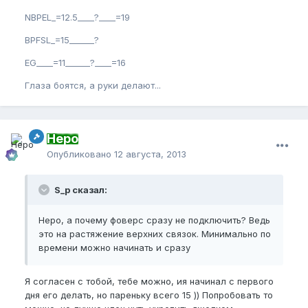
NBPEL_=12.5____?____=19
BPFSL_=15______?
EG____=11______?____=16
Глаза боятся, а руки делают...
Неро
Опубликовано
12 августа, 2013
S_p сказал:
Неро, а почему фоверс сразу не подключить? Ведь
это на растяжение верхних связок. Минимально по
времени можно начинать и сразу
Я согласен с тобой, тебе можно, ия начинал с первого
дня его делать, но пареньку всего 15 )) Попробовать то