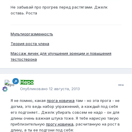
Не забывай про прогрев перед растягами. Джелк
оставь. Роста
Мультиоргазменность
Теория роста члена
Массаж яичек для улучшения эрекции и повышения
тестостерона
Неро
Опубликовано
12 августа, 2013
Я не помню, какая
прога новичка
там - но эта прога - не
догма, это ведь набор упражнений, а каждый под себя
его подгоняет... Джелк убирать совсем не надо - он для
длины очень важная штука тоже. Я тебе нарисую такую
приблизительную
прогу новичка
, расчитанную на рост в
длину, а ты ее подгони под себя: