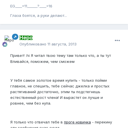
EG____=11______?____=16
Глаза боятся, а руки делают...
Неро
Опубликовано
11 августа, 2013
Привет! :hi Я читал твою тему там только что, а ты тут
Вливайся, поможем, чем сможем
У тебя самое золотое время нупить - только пойми
главное, не спешить, тебе сейчас джелка и простых
растягиваний достаточно, этим ты подстегнешь
естественный рост члена! И вырастет он лучше и
ровнее, чем без нупа.
Я только что отвечал тебе в
проге новичка
- перекину
эти сообщения счас сюда...