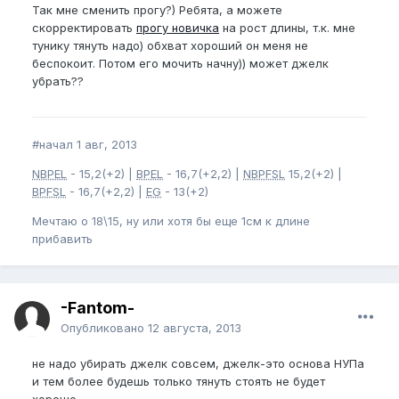
Так мне сменить прогу?) Ребята, а можете
скорректировать
прогу новичка
на рост длины, т.к. мне
тунику тянуть надо) обхват хороший он меня не
беспокоит. Потом его мочить начну)) может джелк
убрать??
#начал 1 авг, 2013
NBPEL
- 15,2(+2) |
BPEL
- 16,7(+2,2) |
NBPFSL
15,2(+2) |
BPFSL
- 16,7(+2,2) |
EG
- 13(+2)
Мечтаю о 18\15, ну или хотя бы еще 1см к длине
прибавить
-Fantom-
Опубликовано
12 августа, 2013
не надо убирать джелк совсем, джелк-это основа НУПа
и тем более будешь только тянуть стоять не будет
хорошо