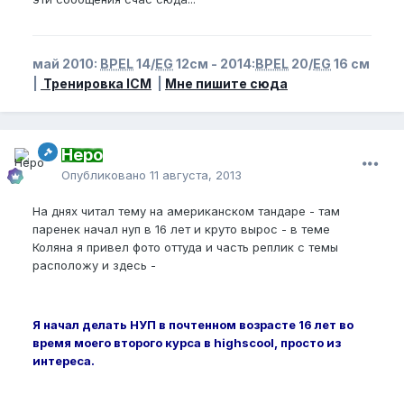
май 2010:
BPEL
14/
EG
12см - 2014:
BPEL
20/
EG
16 см
|
Тренировка ICM
|
Мне пишите сюда
Неро
Опубликовано
11 августа, 2013
На днях читал тему на американском тандаре - там
паренек начал нуп в 16 лет и круто вырос - в теме
Коляна я привел фото оттуда и часть реплик с темы
расположу и здесь -
Я начал делать НУП в почтенном возрасте 16 лет во
время моего второго курса в highscool, просто из
интереса.