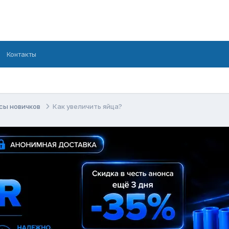
Контакты
сы новичков
Как увеличить яйца?