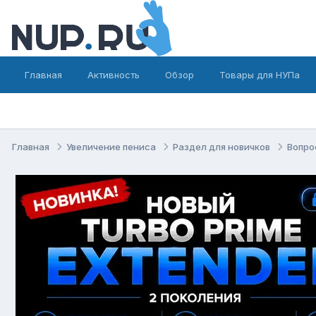
Главная
Активность
Обзор
Товары для НУПа
Главная
Увеличение пениса
Раздел для новичков
Вопро