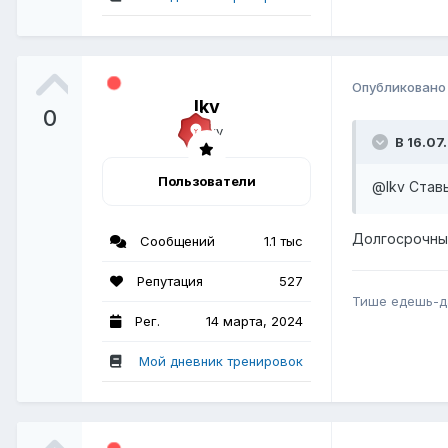
Опубликован
lkv
0
В 16.07
Пользователи
@lkv
Ставь
Долгосрочны
Сообщений
1.1 тыс
Репутация
527
Тише едешь-д
Рег.
14 марта, 2024
Мой дневник тренировок