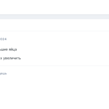
2024
ьшие яйца
их увеличить
дешь