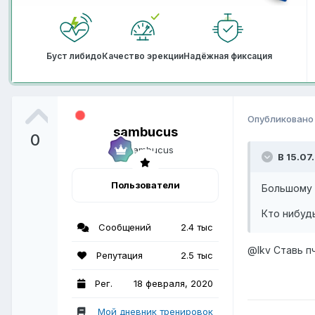
Буст либидо
Качество эрекции
Надёжная фиксация
Опубликован
sambucus
0
В 15.07
Пользователи
Большому 
Кто нибудь
Сообщений
2.4 тыс
@lkv
Ставь пч
Репутация
2.5 тыс
Рег.
18 февраля, 2020
Мой дневник тренировок