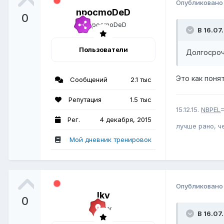
Опубликован
npocmoDeD
0
В 16.07
Пользователи
Долгосро
Это как поня
Сообщений
2.1 тыс
Репутация
1.5 тыс
15.12.15.
NBPEL
=
Рег.
4 декабря, 2015
лучше рано, ч
Мой дневник тренировок
Опубликован
lkv
0
В 16.07