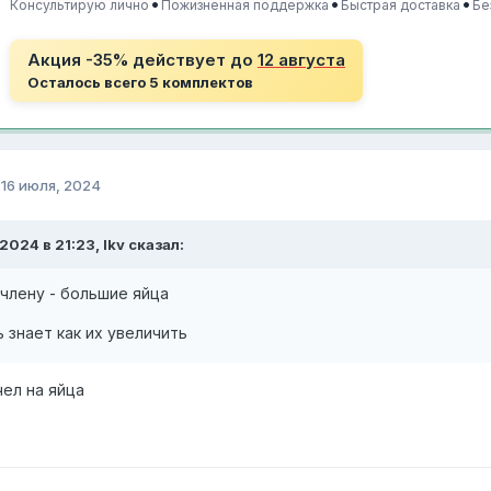
•
•
•
Консультирую лично
Пожизненная поддержка
Быстрая доставка
Бе
Акция -35% действует до
12 августа
Осталось всего 5 комплектов
о
16 июля, 2024
.2024 в 21:23, lkv сказал:
члену - большие яйца
 знает как их увеличить
ел на яйца