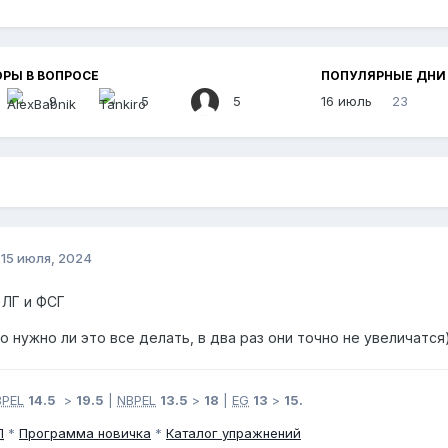
РЫ В ВОПРОСЕ
ПОПУЛЯРНЫЕ ДНИ
9
5
5
16 июль
23
о
15 июля, 2024
 ЛГ и ФСГ
о нужно ли это все делать, в два раз они точно не увеличатся
BPEL
14.5
>
19.5
|
NBPEL
13.5
>
18
|
EG
13
>
15.
П
*
Программа новичка
*
Каталог упражнений