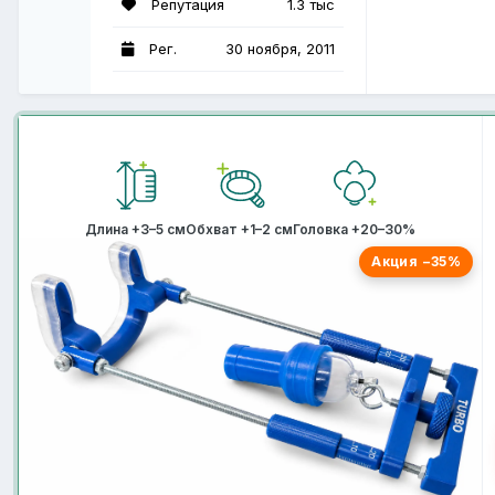
Репутация
1.3 тыс
Рег.
30 ноября, 2011
Длина +3–5 см
Обхват +1–2 см
Головка +20–30%
Акция −35%