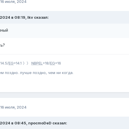
о
16 июля, 2024
.2024 в 08:19, lkv сказал:
чный
ть?
14.5/
EG
=14.1 》》
NBPEL
=18/
EG
=16
ем поздно. лучше поздно, чем ни когда.
о
16 июля, 2024
.2024 в 08:45, npocmoDeD сказал: