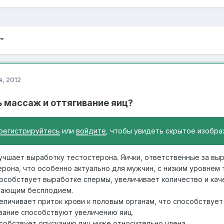
я, 2012
 массаж и оттягивание яиц?
регистрируйтесь
или
войдите
, чтобы увидеть скрытое изобра
учшает выработку тестостерона. Яички, ответственные за вы
рона, что особенно актуально для мужчин, с низким уровнем 
особствует выработке спермы, увеличивает количество и ка
дающим бесплодием.
еличивает приток крови к половым органам, что способствует
вание способствуют увеличению яиц.
собствует опусканию яиц ниже относительно члена.