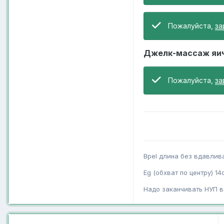
Пожалуйста,
за
Джелк-массаж яи
Пожалуйста,
за
Bpel длина без вдавлив
Eg (обхват по центру) 14
Надо заканчивать НУП в 