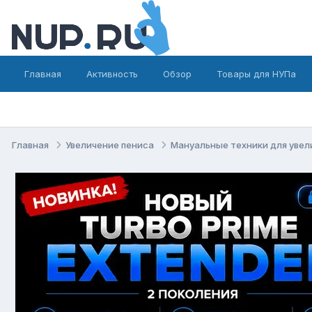
Главная
Активность
Обзор
Товары для НУПа
Главная
Увеличение пениса
Мануальные техники для увел