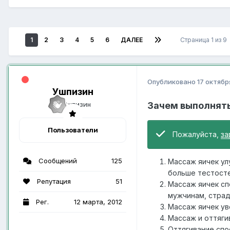
1
2
3
4
5
6
ДАЛЕЕ
Страница 1 из 9
Опубликовано
17 октябр
Ушпизин
Зачем выполнять
Пользователи
Пожалуйста,
за
Сообщений
125
Массаж яичек ул
больше тестосте
Репутация
51
Массаж яичек сп
мужчинам, стра
Рег.
12 марта, 2012
Массаж яичек ув
Массаж и оттяги
Оттягивание спо