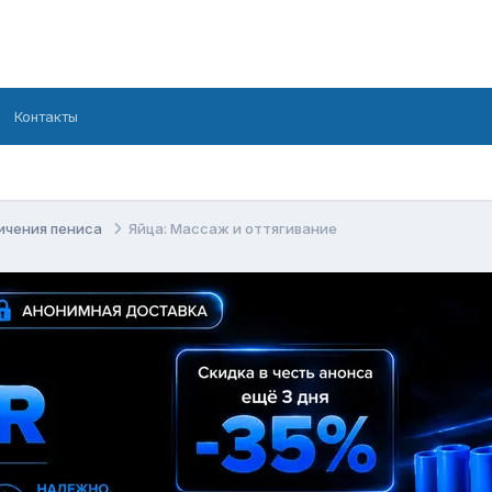
Контакты
ичения пениса
Яйца: Массаж и оттягивание