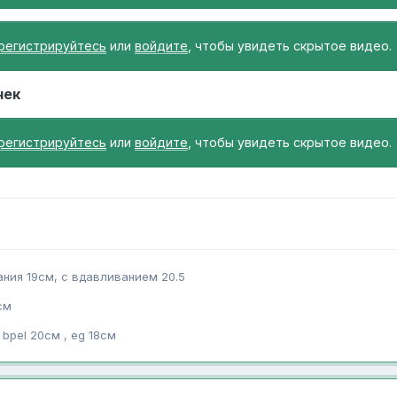
регистрируйтесь
или
войдите
, чтобы увидеть скрытое видео.
чек
регистрируйтесь
или
войдите
, чтобы увидеть скрытое видео.
ания 19см, с вдавливанием 20.5
см
bpel 20см , eg 18см