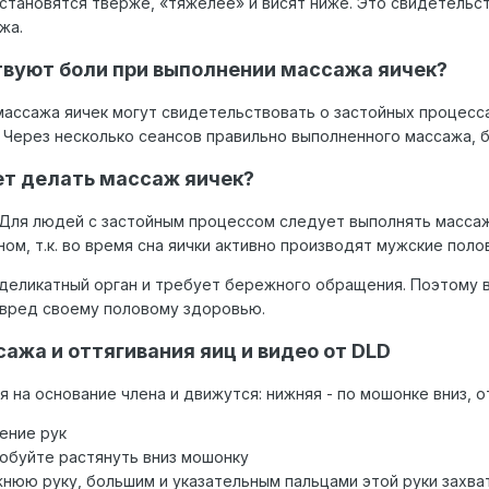
становятся тверже, «тяжелее» и висят ниже. Это свидетельств
жа.
вуют боли при выполнении массажа яичек?
массажа яичек могут свидетельствовать о застойных процесс
 Через несколько сеансов правильно выполненного массажа, 
ет делать массаж яичек?
 Для людей с застойным процессом следует выполнять массаж
ом, т.к. во время сна яички активно производят мужские поло
 деликатный орган и требует бережного обращения. Поэтому 
 вред своему половому здоровью.
ажа и оттягивания яиц и видео от DLD
я на основание члена и движутся: нижняя - по мошонке вниз, от
ение рук
обуйте растянуть вниз мошонку
юю руку, большим и указательным пальцами этой руки захват