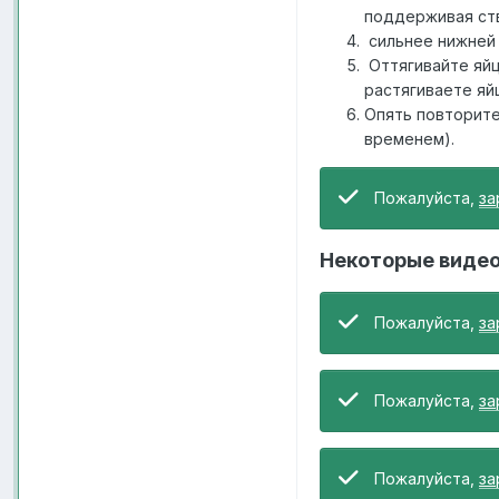
поддерживая ств
сильнее нижней 
Оттягивайте яйц
растягиваете яй
Опять повторите
временем).
Пожалуйста,
за
Некоторые видео
Пожалуйста,
за
Пожалуйста,
за
Пожалуйста,
за