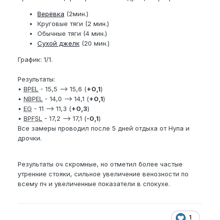
Верёвка
(2мин.)
Круговые тяги (2 мин.)
Обычные тяги (4 мин.)
Сухой джелк
(20 мин.)
График: 1/1.
Результаты:
•
BPEL
- 15,5 —> 15,6 (
+0,1
)
•
NBPEL
- 14,0 —> 14,1 (
+0,1
)
•
EG
- 11 —> 11,3 (
+0,3
)
•
BPFSL
- 17,2 —> 17,1 (
-0,1
)
Все замеры проводил после 5 дней отдыха от Нупа и
дрочки.
Результаты оч скромные, но отметил более частые
утренние стояки, сильное увеличение венозности по
всему пч и увеличенные показатели в спокухе.
1