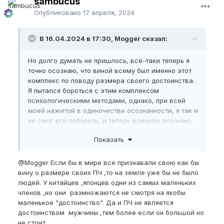
sambucus
•
BPEL
-
Опубликовано
17 апреля, 2024
•
NBPEL
-
•
EG
-
В 16.04.2024 в 17:30, Mogger сказал:
Комментарий:
Весьма неприятно делать сухой джелк, руки еле-
Но долго думать не пришлось, всё-таки теперь я
еле скользят и вдобавок оттягивают кожу с яиц,
точно осознаю, что виной всему был именно этот
но пока продолжаю делать.
комплекс по поводу размера своего достоинства.
Я пытался бороться с этим комплексом
психологическими методами, однако, при всей
АКТУАЛЬНЫЕ ВОПРОСЫ К ОПЫТНЫМ НУПЕРАМ:
моей нажитой в одиночестве осознанности, я так и
• Какому джелку, сухому или мокрому, вы отдаёте
не смог его побороть, и теперь всецело осознаю,
предпочтение и почему?
что у меня остаётся только один путь начать
• С чего лучше начинать: с роста в длину или в
Показать
активную половую жизнь: мне просто необходимо
ширину?
увеличить член.
@Mogger
Если бы в мире все признавали свою как бы
вину о размере своих ПЧ ,то на земле уже бы не было
людей. У китайцев ,японцев одни из самых маленьких
членов ,но они размножаются не смотря на якобы
маленькое "достоинство". Да и ПЧ не является
достоинством мужчины ,тем более если он большой но
не стоит.