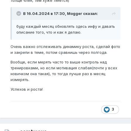
Результат:
толще член, тем хуже тянется)
•
BPEL
- 14,7 (+0,2*);
•
NBPEL
- 13,5 (0);
В 16.04.2024 в 17:30, Mogger сказал:
•
EG
- 11,5 (+0,5);
буду каждый месяц обновлять здесь инфу и давать
Комментарий:
описание того, что и как я делаю.
Заметно возросла эрекция, утренние стояки стали
появляться чаще, усилилась венозность ПЧ. Также
Очень важно отслеживать динамику роста, сделай фото
пробовал включить в прогу мануальные тяги, но
и закрепи в теме, потом сравнишь через полгода.
видать перестарался когда их делал, так как при
выполнении у меня в один момент сильно кольнуло
Вообще, если мерять часто то выше контроль над
в яйце и член скукожился. После этого делать тяги
тренировками, но если мотивация слабая(почти у всех
я перестал, вернусь к ним позже и буду делать
новичком она такая), то тогда лучше раз в месяц
намного лайтовее. Также заказал вакуумный экс
измерять.
Uvipe, в будущем планирую делать прогу Трунда.
Успехов и роста!
Второй месяц (Не завершён)
Программа:
3
• 1/1 Сухой джелк, 25 мин.
• 7/0 Мануальные тяги, 15 мин.
Результат: