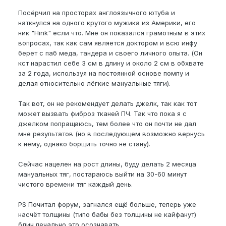
Посёрчил на просторах англоязычного ютуба и
наткнулся на одного крутого мужика из Америки, его
ник "Hink" если что. Мне он показался грамотным в этих
вопросах, так как сам является доктором и всю инфу
берет с паб меда, тандера и своего личного опыта. (Он
кст нарастил себе 3 см в длину и около 2 см в обхвате
за 2 года, используя на постоянной основе помпу и
делая относительно лёгкие мануальные тяги).
Так вот, он не рекомендует делать джелк, так как тот
может вызвать фиброз тканей ПЧ. Так что пока я с
джелком попращаюсь, тем более что он почти не дал
мне результатов (но в последующем возможно вернусь
к нему, однако борщить точно не стану).
Сейчас нацелен на рост длины, буду делать 2 месяца
мануальных тяг, постараюсь выйти на 30-60 минут
чистого времени тяг каждый день.
PS Почитал форум, загнался ещё больше, теперь уже
насчёт толщины (типо бабы без толщины не кайфанут)
блин печально это осознавать..