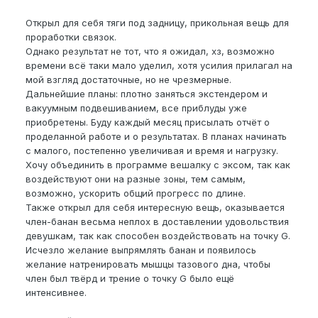
Открыл для себя тяги под задницу, прикольная вещь для
проработки связок.
Однако результат не тот, что я ожидал, хз, возможно
времени всё таки мало уделил, хотя усилия прилагал на
мой взгляд достаточные, но не чрезмерные.
Дальнейшие планы: плотно заняться экстендером и
вакуумным подвешиванием, все приблуды уже
приобретены. Буду каждый месяц присылать отчёт о
проделанной работе и о результатах. В планах начинать
с малого, постепенно увеличивая и время и нагрузку.
Хочу объединить в программе вешалку с эксом, так как
воздействуют они на разные зоны, тем самым,
возможно, ускорить общий прогресс по длине.
Также открыл для себя интересную вещь, оказывается
член-банан весьма неплох в доставлении удовольствия
девушкам, так как способен воздействовать на точку G.
Исчезло желание выпрямлять банан и появилось
желание натренировать мышцы тазового дна, чтобы
член был твёрд и трение о точку G было ещё
интенсивнее.