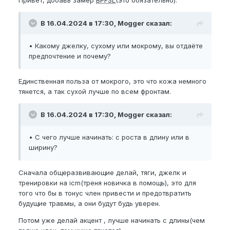
Привет, добавь замер
BPFSL
(это обязательно).
Только увеличение его размера даст мне
уверенность в себе (в сексуальном плане),
поэтому к делу подхожу серьёзно: на все 100%
В 16.04.2024 в 17:30, Mogger сказал:
готов работать УСЕРДНО и ДОЛГО.
• Какому джелку, сухому или мокрому, вы отдаёте
Итак, не буду долго разглагольствовать, вот
предпочтение и почему?
мои
стартовые параметры:
Единственная польза от мокрого, это что кожа немного
•
BPEL
- 14,5;
тянется, а так сухой лучше по всем фронтам.
•
NBPEL
- 13,5;
•
EG
- 11;
В 16.04.2024 в 17:30, Mogger сказал:
Моя приоритетная
цель:
NBPEL
- 17.
P.S. * - означает, что велика вероятность
• С чего лучше начинать: с роста в длину или в
погрешности измерений из-за разности внешних
ширину?
условий и самой эрекции.
Сначала общеразвивающие делай, тяги, джелк и
Первый месяц (Завершён)
тренировки на icm(треня новичка в помощь), это для
того что бы в тонус член привести и предотвратить
Программа:
будущие травмы, а они будут будь уверен.
• 1/1 Мокрый джелк, 25 мин.
Потом уже делай акцент , лучше начинать с длины(чем