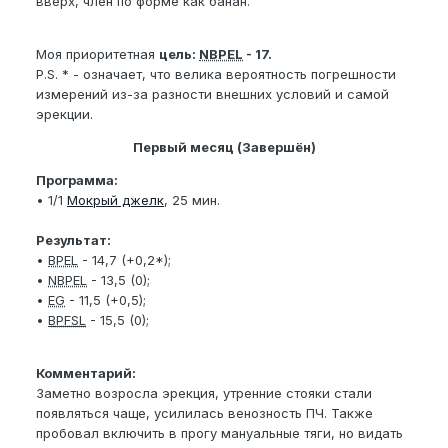
вверх, член по форме как банан.
Моя приоритетная
цель:
NBPEL
- 17.
P.S. * - означает, что велика вероятность погрешности
измерений из-за разности внешних условий и самой
эрекции.
Первый месяц (Завершён)
Программа:
• 1/1
Мокрый джелк
, 25 мин.
Результат:
•
BPEL
- 14,7 (+0,2*);
•
NBPEL
- 13,5 (0);
•
EG
- 11,5 (+0,5);
•
BPFSL
- 15,5 (0);
Комментарий:
Заметно возросла эрекция, утренние стояки стали
появляться чаще, усилилась венозность ПЧ. Также
пробовал включить в прогу мануальные тяги, но видать