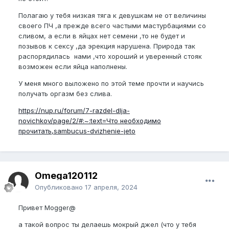
Полагаю у тебя низкая тяга к девушкам не от величины
своего ПЧ ,а прежде всего частыми мастурбациями со
сливом, а если в яйцах нет семени ,то не будет и
позывов к сексу ,да эрекция нарушена. Природа так
распорядилась нами ,что хороший и уверенный стояк
возможен если яйца наполнены.
У меня много выложено по этой теме прочти и научись
получать оргазм без слива.
https://nup.ru/forum/7-razdel-dlja-
novichkov/page/2/#:~:text=Что необходимо
прочитать,sambucus-dvizhenie-jeto
Omega120112
Опубликовано
17 апреля, 2024
Привет Mogger@
а такой вопрос ты делаешь мокрый джел (что у тебя