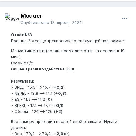
Mogger
Опубликовано
12 апреля, 2025
Отчёт №3
Прошло 2 месяца тренировок по следующей программе:
Мануальные тяги
(средн. время чисто тяг за сессию =
19
мин.
)
График:
5/2
Общее время воздействия:
18 ч.
Результаты:
•
BPEL
- 15,5 —> 15,7 (
+0,2
)
•
NBPEL
- 13,8 —> 14,1 (
+0,3
)
•
EG
- 11,2 —> 11,2 (
0
)
•
BPFSL
- 17,1 —> 17,2 (+
0,1
)
• Объём - 124 —> 126 (
+2
)
Все замеры проводил после 5 дней отдыха от Нупа и
дрочки.
• Вес - 70,4 —> 73,0 (
+2,6 кг
)