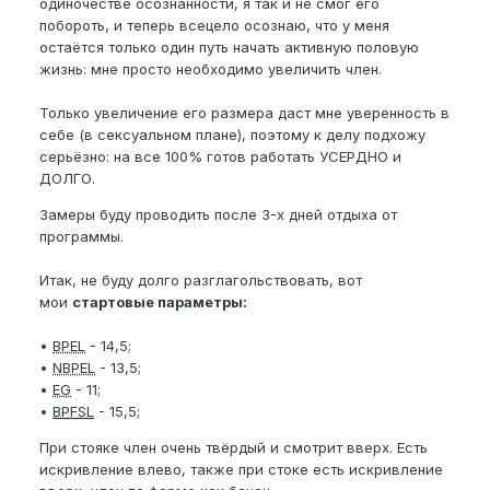
одиночестве осознанности, я так и не смог его
побороть, и теперь всецело осознаю, что у меня
остаётся только один путь начать активную половую
жизнь: мне просто необходимо увеличить член.
Только увеличение его размера даст мне уверенность в
себе (в сексуальном плане), поэтому к делу подхожу
серьёзно: на все 100% готов работать УСЕРДНО и
ДОЛГО.
Замеры буду проводить после 3-х дней отдыха от
программы.
Итак, не буду долго разглагольствовать, вот
мои
стартовые параметры:
•
BPEL
- 14,5;
•
NBPEL
- 13,5;
•
EG
- 11;
•
BPFSL
- 15,5;
При стояке член очень твёрдый и смотрит вверх. Есть
искривление влево, также при стоке есть искривление