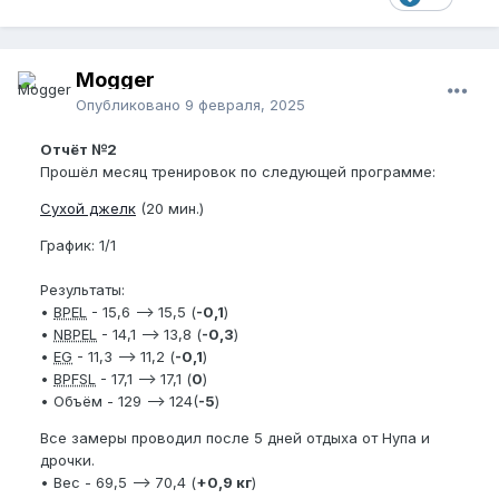
Mogger
Опубликовано
9 февраля, 2025
Отчёт №2
Прошёл месяц тренировок по следующей программе:
Сухой джелк
(20 мин.)
График: 1/1
Результаты:
•
BPEL
- 15,6 —> 15,5 (
-0,1
)
•
NBPEL
- 14,1 —> 13,8 (
-0,3
)
•
EG
- 11,3 —> 11,2 (
-0,1
)
•
BPFSL
- 17,1 —> 17,1 (
0
)
• Объём - 129 —> 124(
-5
)
Все замеры проводил после 5 дней отдыха от Нупа и
дрочки.
• Вес - 69,5 —> 70,4 (
+0,9 кг
)