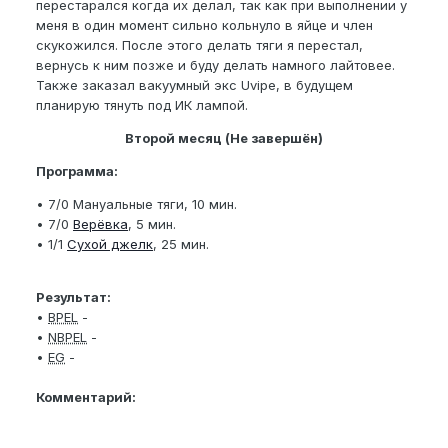
перестарался когда их делал, так как при выполнении у
меня в один момент сильно кольнуло в яйце и член
скукожился. После этого делать тяги я перестал,
вернусь к ним позже и буду делать намного лайтовее.
Также заказал вакуумный экс Uvipe, в будущем
планирую тянуть под ИК лампой.
Второй месяц (Не завершён)
Программа:
• 7/0 Мануальные тяги, 10 мин.
• 7/0
Верёвка
, 5 мин.
• 1/1
Сухой джелк
, 25 мин.
Результат:
•
BPEL
-
•
NBPEL
-
•
EG
-
Комментарий: