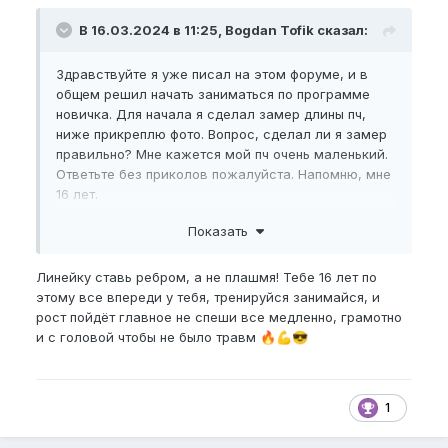
В 16.03.2024 в 11:25, Bogdan Tofik сказал:
Здравствуйте я уже писал на этом форуме, и в
общем решил начать заниматься по программе
новичка. Для начала я сделал замер длины пч,
ниже прикреплю фото. Вопрос, сделал ли я замер
правильно? Мне кажется мой пч очень маленький.
Ответьте без приколов пожалуйста. Напомню, мне
16 лет.
Показать
Пожалуйста,
зарегистрируйтесь
или
войдите
, чтобы увидеть скрытое
Линейку ставь ребром, а не плашмя! Тебе 16 лет по
изображение.
этому все впереди у тебя, тренируйся занимайся, и
рост пойдёт главное не спеши все медленно, грамотно
и с головой чтобы не было травм
🔥
💪
😎
1