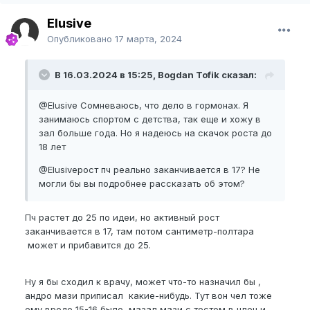
Elusive
Опубликовано
17 марта, 2024
В 16.03.2024 в 15:25, Bogdan Tofik сказал:
@Elusive
Сомневаюсь, что дело в гормонах. Я
занимаюсь спортом с детства, так еще и хожу в
зал больше года. Но я надеюсь на скачок роста до
18 лет
@Elusive
рост пч реально заканчивается в 17? Не
могли бы вы подробнее рассказать об этом?
Пч растет до 25 по идеи, но активный рост
заканчивается в 17, там потом сантиметр-полтара
может и прибавится до 25.
Ну я бы сходил к врачу, может что-то назначил бы ,
андро мази приписал какие-нибудь. Тут вон чел тоже
ему вроде 15-16 было, мазал мази с тестом в член и