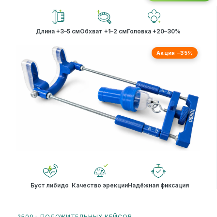
Длина +3–5 см
Обхват +1–2 см
Головка +20–30%
Акция −35%
Буст либидо
Качество эрекции
Надёжная фиксация
2500+ ПОЛОЖИТЕЛЬНЫХ КЕЙСОВ