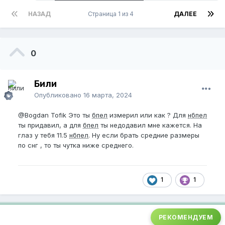
НАЗАД
Страница 1 из 4
ДАЛЕЕ
0
Били
Опубликовано
16 марта, 2024
@Bogdan Tofik
Это ты
бпел
измерил или как ? Для
нбпел
ты придавил, а для
бпел
ты недодавил мне кажется. На
глаз у тебя 11.5
нбпел
. Ну если брать средние размеры
по снг , то ты чутка ниже среднего.
1
1
РЕКОМЕНДУЕМ