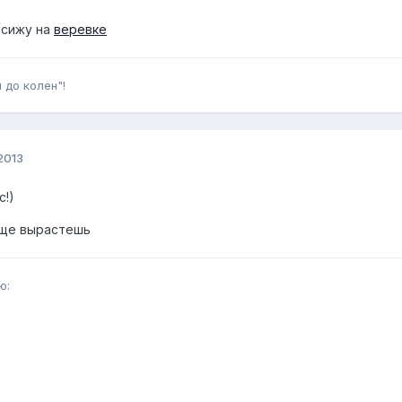
 сижу на
веревке
 до колен"!
 2013
!)
еще вырастешь
ю: