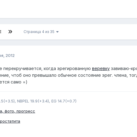
Е
Страница 4 из 35
я, 2012
е перекручивается, когда эрегированную
веревку
завиваю-кро
ение, чтоб оно превышало обычное состояние эрег. члена, тог
ется само =)
.5(+3.5), NBPEL 19.9(+3.4), EG 14.7(+0.7)
а, фото, прогресс
простатита