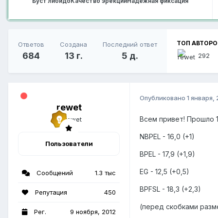
Буст либидо
Качество эрекции
Надёжная фиксация
ТОП АВТОРО
Ответов
Создана
Последний ответ
684
13 г.
5 д.
292
Опубликовано
1 января,
rewet
Всем привет! Прошло 1
NBPEL - 16,0 (+1)
Пользователи
BPEL - 17,9 (+1,9)
EG - 12,5 (+0,5)
Сообщений
1.3 тыс
BPFSL - 18,3 (+2,3)
Репутация
450
(перед скобками разме
Рег.
9 ноября, 2012