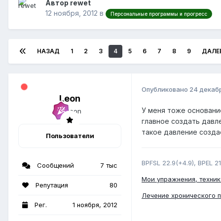
Автор rewet
12 ноября, 2012
в
Персональные программы и прогресс
НАЗАД
1
2
3
4
5
6
7
8
9
ДАЛЕ
Опубликовано
24 декабр
Leon
У меня тоже основани
главное создать давл
такое давление созда
Пользователи
BPFSL 22.9(+4.9), BPEL 21
Сообщений
7 тыс
Мои упражнения, техник
Репутация
80
Лечение хронического 
Рег.
1 ноября, 2012