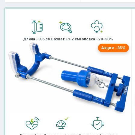
Длина +3–5 см
Обхват +1–2 см
Головка +20–30%
Акция −35%