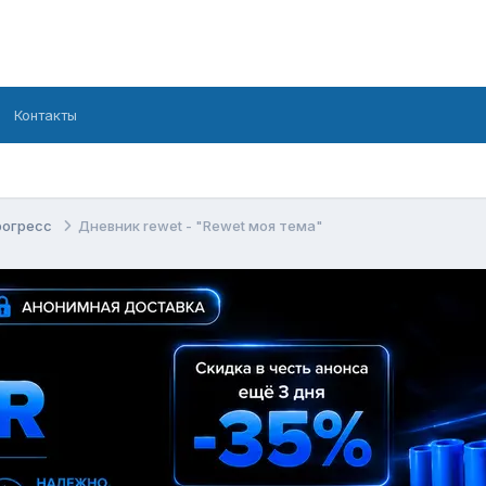
Контакты
рогресс
Дневник rewet - "Rewet моя тема"