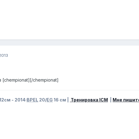
 2013
в [chempionat][/chempionat]
12см - 2014:
BPEL
20/
EG
16 см |
Тренировка ICM
|
Мне пишит