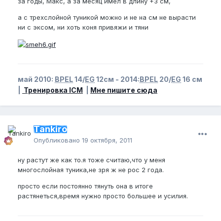
за годы, Макс, а за месяц имел в длину +3 см,
а с трехслойной туникой можно и не на см не вырасти
ни с эксом, ни хоть коня привяжи и тяни
май 2010:
BPEL
14/
EG
12см - 2014:
BPEL
20/
EG
16 см
|
Тренировка ICM
|
Мне пишите сюда
Tankiro
Опубликовано
19 октября, 2011
ну растут же как то.я тоже считаю,что у меня
многослойная туника,не зря ж не рос 2 года.
просто если постоянно тянуть она в итоге
растянеться,время нужно просто большее и усилия.