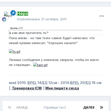
Неро
Опубликовано
21 октября, 2011
Quote
(
27
)
а как мне прочитать лс?
Пока никак - но там тоже самое будет написано. что
некий нупман написал: "Хорошее начало!"
Личные сообщения у новичков закрыты. чтобы их никто
не совращал...
май 2010:
BPEL
14/
EG
12см - 2014:
BPEL
20/
EG
16 см
|
Тренировка ICM
|
Мне пишите сюда
НАЗАД
Страница 1 из 2
ДАЛЕЕ