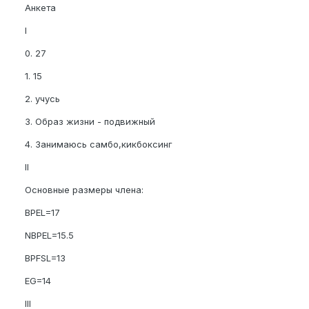
Анкета
I
0. 27
1. 15
2. учусь
3. Образ жизни - подвижный
4. Занимаюсь самбо,кикбоксинг
II
Основные размеры члена:
BPEL=17
NBPEL=15.5
BPFSL=13
EG=14
III