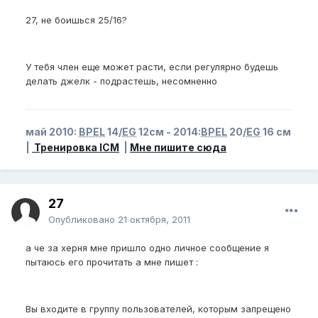
27, не боишься 25/16?
У тебя член еще может расти, если регулярно будешь
делать джелк - подрастешь, несомненно
май 2010:
BPEL
14/
EG
12см - 2014:
BPEL
20/
EG
16 см
|
Тренировка ICM
|
Мне пишите сюда
27
Опубликовано
21 октября, 2011
а че за херня мне пришло одно личное сообщение я
пытаюсь его прочитать а мне пишет :
Вы входите в группу пользователей, которым запрещено