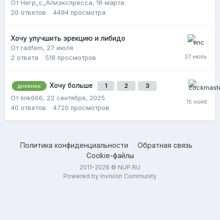
От Негр_с_Алиэкспресса,
16 марта
20
ответов
4494
просмотра
Хочу улучшить эрекцию и либидо
От radfem,
27 июля
2
ответа
518
просмотров
Хочу больше
1
2
3
дневник
От link666,
22 сентября, 2025
40
ответов
4720
просмотров
Политика конфиденциальности
Обратная связь
Cookie-файлы
2011-2026 © NUP.RU
Powered by Invision Community