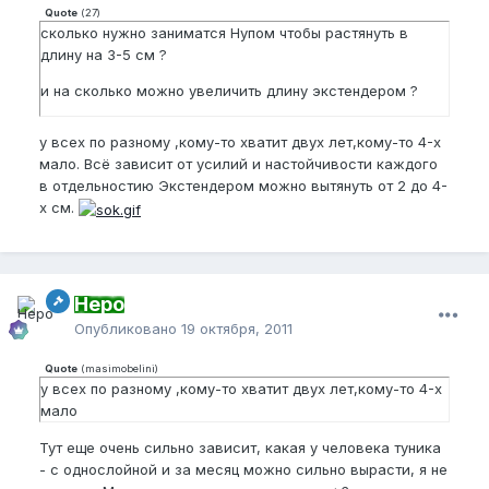
Quote
(
27
)
сколько нужно заниматся Нупом чтобы растянуть в
длину на 3-5 см ?
и на сколько можно увеличить длину экстендером ?
у всех по разному ,кому-то хватит двух лет,кому-то 4-х
мало. Всё зависит от усилий и настойчивости каждого
в отдельностию Экстендером можно вытянуть от 2 до 4-
х см.
Неро
Опубликовано
19 октября, 2011
Quote
(
masimobelini
)
у всех по разному ,кому-то хватит двух лет,кому-то 4-х
мало
Тут еще очень сильно зависит, какая у человека туника
- с однослойной и за месяц можно сильно вырасти, я не