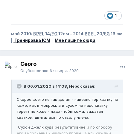
1
май 2010:
BPEL
14/
EG
12см - 2014:
BPEL
20/
EG
16 см
|
Тренировка ICM
|
Мне пишите сюда
Серго
Опубликовано
6 января, 2020
В 06.01.2020 в 14:08, Неро сказал:
Скорее всего не так делал - наверно тер хватку по
коже, как в мокром, а в сухом не надо хватку
тереть по коже - надо чтобы кожа, зажатая
хваткой, двигалась по стволу члена.
Сухой джелк
куда результативнее и по способу
его выполнения - намного проще... Ведь каждый