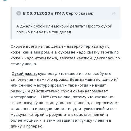
В 06.01.2020 в 11:47, Серго сказал:
А джелк сухой или мокрый делать? Просто сухой
больно или чет не так делал
Скорее всего не так делал - наверно тер хватку по
коже, как в мокром, а в сухом не надо хватку тереть по
коже - надо чтобы кожа, зажатая хваткой, двигалась по
стволу члена.
Сухой джелк
куда результативнее и по способу его
выполнения - намного проще... Ведь каждый когда-то и/
или сейчас мастурбировал - так иногда не видят
разницы и действительно сухой очень напоминает
мастурбацию, Но!!! Это не она, потому что хватка не
гоняет шкурку по стволу полового члена, а пережимает
ствол члена и раздавливает внутри туники ячейки пч-
мускула, который в результате вырастает новый и
более мощный - и этим раздвигает тунику члена и в
длину и поперек...