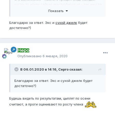
когда-то и/или сейчас мастурбировал - так иногда
не видят разницы и действительно сухой очень
Показать
напоминает мастурбацию, Но!!! Это не она, потому
что хватка не гоняет шкурку по стволу полового
Благодарю за ответ. Экс и
сухой джелк
будет
члена, а пережимает ствол члена и
достаточно?)
раздавливает внутри туники ячейки пч-мускула,
который в результате вырастает новый и более
мощный - и этим раздвигает тунику члена и в
длину и поперек...
Неро
Опубликовано
6 января, 2020
В 06.01.2020 в 14:16, Серго сказал:
Благодарю за ответ. Экс и сухой джелк будет
достаточно?)
Будешь видеть по результатам, цыплят по осени
считают, а проги оценивают по росту члена