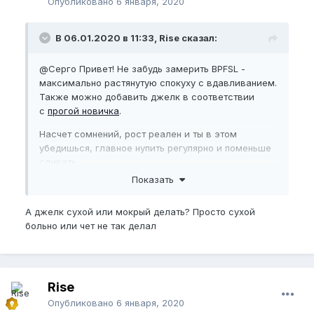
Опубликовано
6 января, 2020
В 06.01.2020 в 11:33, Rise сказал:
@Серго
Привет! Не забудь замерить BPFSL -
максимально растянутую спокуху с вдавливанием.
Также можно добавить джелк в соответствии
с
прогой новичка
.
Насчет сомнений, рост реален и ты в этом
убедишься, главное нупить регулярно и поменьше
сливать.
Показать
Можно сделать фото, я например их не сделал до
НУПа и теперь жалею, хотелось бы посмотреть на
А джелк сухой или мокрый делать? Просто сухой
результат стараний наглядно.
больно или чет не так делал
Rise
Опубликовано
6 января, 2020