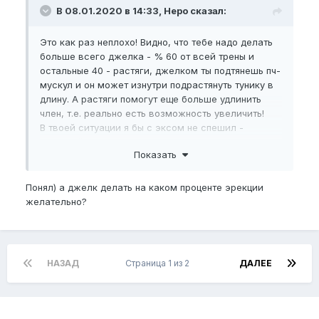
В 08.01.2020 в 14:33, Неро сказал:
Это как раз неплохо! Видно, что тебе надо делать
больше всего джелка - % 60 от всей трены и
остальные 40 - растяги, джелком ты подтянешь пч-
мускул и он может изнутри подрастянуть тунику в
длину. А растяги помогут еще больше удлинить
член, т.е. реально есть возможность увеличить!
В твоей ситуации я бы с эксом не спешил -
попробуй увеличить сначала руками, у тебя
Показать
получится! тем более тебе сейчас не тянуть надо, а
больше джелковать...
Понял) а джелк делать на каком проценте эрекции
желательно?
НАЗАД
Страница 1 из 2
ДАЛЕЕ