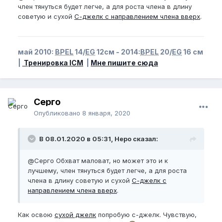
член тянуться будет легче, а для роста члена в длину
советую и сухой
С-джелк с направлением члена вверх
.
май 2010:
BPEL
14/
EG
12см - 2014:
BPEL
20/
EG
16 см
|
Тренировка ICM
|
Мне пишите сюда
Серго
Опубликовано
8 января, 2020
В 08.01.2020 в 05:31, Неро сказал:
@Серго
Обхват маловат, но может это и к
лучшему, член тянуться будет легче, а для роста
члена в длину советую и сухой
С-джелк с
направлением члена вверх
.
Как освою
сухой джелк
попробую с-джелк. Чувствую,