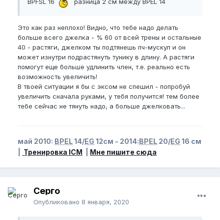
BPFSL 16
разница 2 см между BPEL 14
Это как раз неплохо! Видно, что тебе надо делать
больше всего джелка - % 60 от всей трены и остальные
40 - растяги, джелком ты подтянешь пч-мускул и он
может изнутри подрастянуть тунику в длину. А растяги
помогут еще больше удлинить член, т.е. реально есть
возможность увеличить!
В твоей ситуации я бы с эксом не спешил - попробуй
увеличить сначала руками, у тебя получится! тем более
тебе сейчас не тянуть надо, а больше джелковать...
май 2010:
BPEL
14/
EG
12см - 2014:
BPEL
20/
EG
16 см
|
Тренировка ICM
|
Мне пишите сюда
Серго
Опубликовано
8 января, 2020