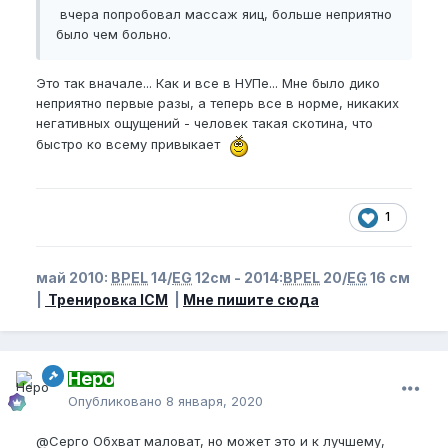
вчера попробовал массаж яиц, больше неприятно
было чем больно.
Это так вначале... Как и все в НУПе... Мне было дико
неприятно первые разы, а теперь все в норме, никаких
негативных ощущений - человек такая скотина, что
быстро ко всему привыкает
1
май 2010:
BPEL
14/
EG
12см - 2014:
BPEL
20/
EG
16 см
|
Тренировка ICM
|
Мне пишите сюда
Неро
Опубликовано
8 января, 2020
@Серго
Обхват маловат, но может это и к лучшему,