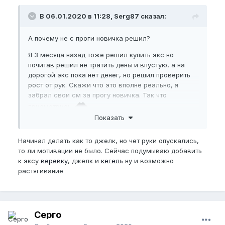
В 06.01.2020 в 11:28, Serg87 сказал:
А почему не с проги новичка решил?
Я 3 месяца назад тоже решил купить экс но
почитав решил не тратить деньги впустую, а на
дорогой экс пока нет денег, но решил проверить
рост от рук. Скажи что это вполне реально, я
забрал свои см за прогу новичка. Так что
присмотрись
Показать
Начинал делать как то джелк, но чет руки опускались,
то ли мотивации не было. Сейчас подумываю добавить
к эксу
веревку
, джелк и
кегель
ну и возможно
растягивание
Серго