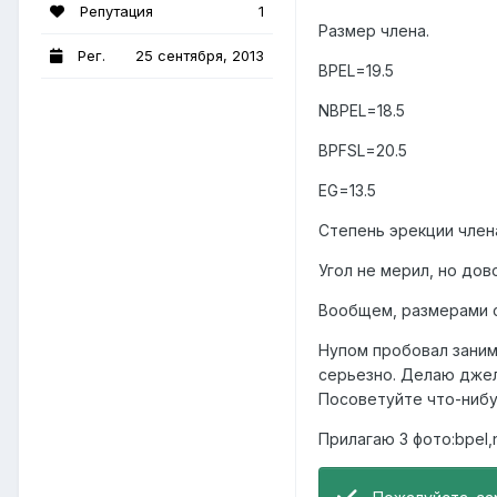
Репутация
1
Размер члена.
Рег.
25 сентября, 2013
BPEL=19.5
NBPEL=18.5
BPFSL=20.5
EG=13.5
Степень эрекции члена
Угол не мерил, но дов
Вообщем, размерами с
Нупом пробовал занима
серьезно. Делаю джелк
Посоветуйте что-нибу
Прилагаю 3 фото:bpel,n