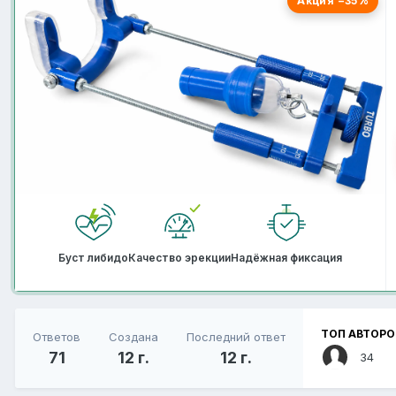
Акция −35%
Буст либидо
Качество эрекции
Надёжная фиксация
ТОП АВТОРО
Ответов
Создана
Последний ответ
71
12 г.
12 г.
34