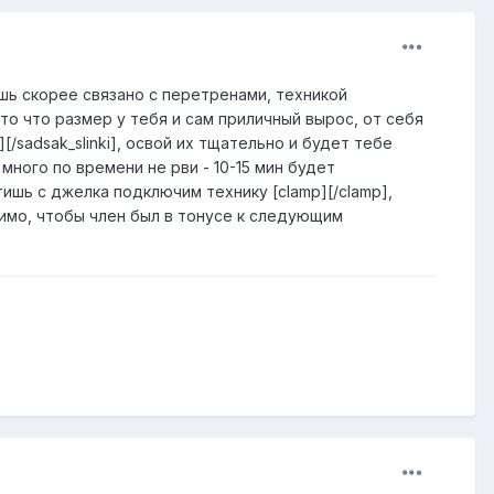
ешь скорее связано с перетренами, техникой
то что размер у тебя и сам приличный вырос, от себя
g][/sadsak_slinki], освой их тщательно и будет тебе
много по времени не рви - 10-15 мин будет
ишь с джелка подключим технику [clamp][/clamp],
димо, чтобы член был в тонусе к следующим