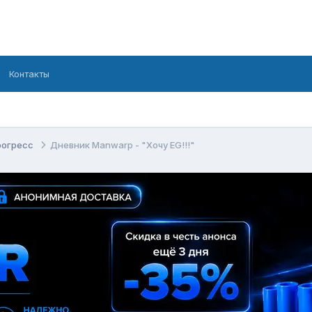
Контакты
рогресс
Дневник Manwarp - "Хочу EG!!!"