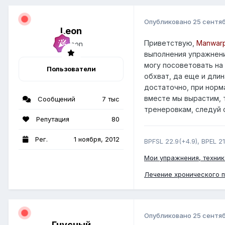
Опубликовано
25 сентяб
Leon
Приветствую,
Manwar
выполнения упражнения
могу посоветовать на об
Пользователи
обхват, да еще и длин
достаточно, при норма
вместе мы вырастим, т
Сообщений
7 тыс
тренеровкам, следуй с
Репутация
80
Рег.
1 ноября, 2012
BPFSL 22.9(+4.9), BPEL 21
Мои упражнения, техник
Лечение хронического 
Опубликовано
25 сентяб
Гнусный