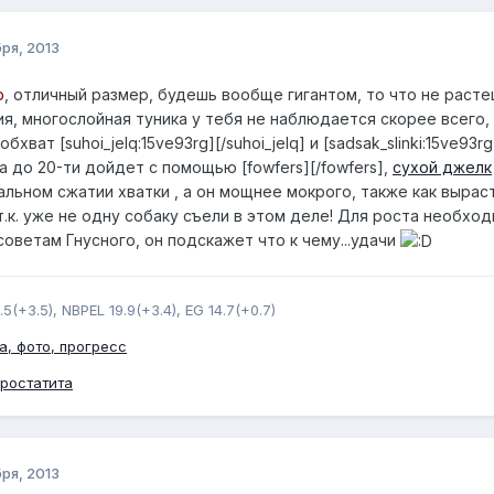
ря, 2013
p
, отличный размер, будешь вообще гигантом, то что не раст
, многослойная туника у тебя не наблюдается скорее всего, 
хват [suhoi_jelq:15ve93rg][/suhoi_jelq] и [sadsak_slinki:15ve93r
а до 20-ти дойдет с помощью [fowfers][/fowfers],
сухой джелк
льном сжатии хватки , а он мощнее мокрого, также как выраст
.к. уже не одну собаку съели в этом деле! Для роста необхо
оветам Гнусного, он подскажет что к чему...удачи
.5(+3.5), NBPEL 19.9(+3.4), EG 14.7(+0.7)
а, фото, прогресс
простатита
ря, 2013