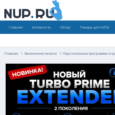
Главная
Активность
Обзор
Товары для НУПа
Главная
Увеличение пениса
Персональные программы и п