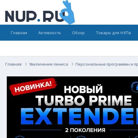
Главная
Активность
Обзор
Товары для НУПа
Главная
Увеличение пениса
Персональные программы и п