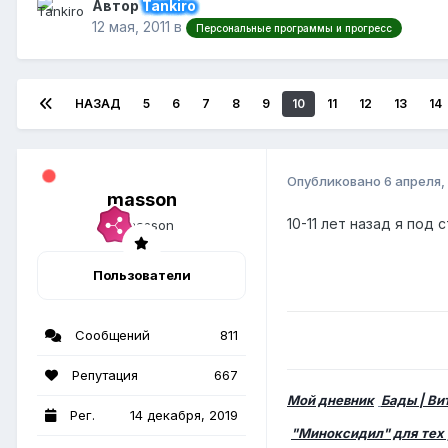
Автор
Tankiro
12 мая, 2011
в
Персональные программы и прогресс
НАЗАД
5
6
7
8
9
10
11
12
13
14
Опубликовано
6 апреля,
masson
10-11 лет назад я под 
Пользователи
Сообщений
811
Репутация
667
Мой дневник
Бады | В
Рег.
14 декабря, 2019
"Миноксидил" для тех 