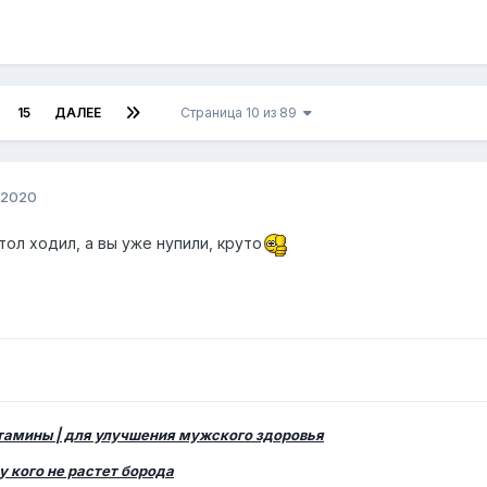
15
ДАЛЕЕ
Страница 10 из 89
 2020
стол ходил, а вы уже нупили, круто
итамины | для улучшения мужского здоровья
у кого не растет борода