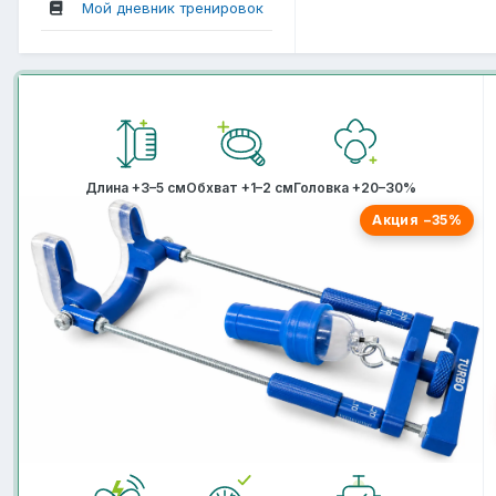
Мой дневник тренировок
Длина +3–5 см
Обхват +1–2 см
Головка +20–30%
Акция −35%