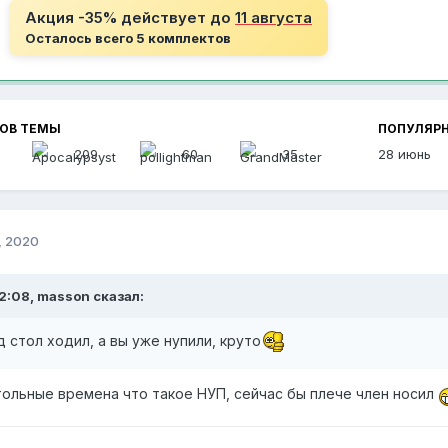
Акция -35% действует до
11 августа
Осталось всего 5 комплектов
РОВ ТЕМЫ
ПОПУЛЯР
209
60
35
28 июнь
, 2020
2:08, masson сказал:
од стол ходил, а вы уже нупили, круто
стольные времена что такое НУП, сейчас бы плече член носил