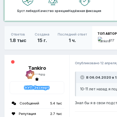
Буст либидо
Качество эрекции
Надёжная фиксация
ТОП АВТО
Ответов
Создана
Последний ответ
1.8 тыс
15 г.
1 ч.
617
Опубликовано
12 апреля
Tankiro
В 06.04.2020 в 1
НУП-Эксперт
10-11 лет назад я п
Знал бы я в свои под
Сообщений
5.4 тыс
Репутация
2.7 тыс