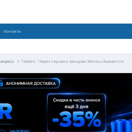
Контакты
рогресс
Tankiro - Через тернии к звездам. Мечты сбываются