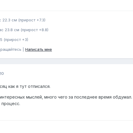
 22.3 см (прирост +7.3)
с 23.8 см (прирост +8.8)
5 (прирост +3)
бращайтесь |
Написать мне
20
яц как я тут отписался.
 интересных мыслей, много чего за последнее время обдумал.
 процесс.