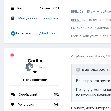
Рег.
12 мая, 2011
BPEL
был 15 см -> сейчас
Мой дневник тренировок
BPFSL
был 15 см -> сейча
EG
был 12 см -> сейчас 1
Телеграм:
@tankironup
Нужна консультация? О
Опубликовано
9 мая, 20
Gorilla
В 08.05.2020 в 1
Пользователи
Во и прошел почти 
По нупу у меня мно
Сообщений
152
потихоньку начинаю
Репутация
198
Привет, чего интерес