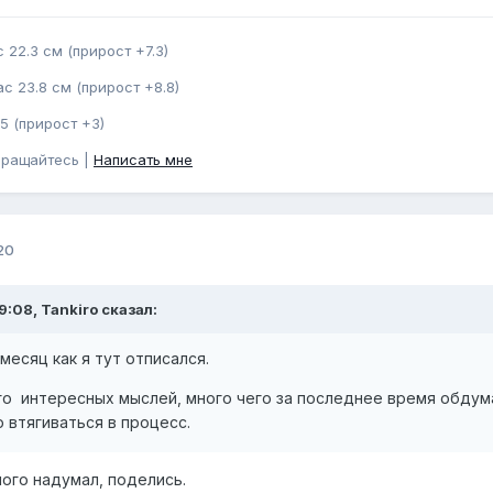
 22.3 см (прирост +7.3)
с 23.8 см (прирост +8.8)
5 (прирост +3)
бращайтесь |
Написать мне
20
9:08, Tankiro сказал:
месяц как я тут отписался.
го интересных мыслей, много чего за последнее время обдум
 втягиваться в процесс.
ного надумал, поделись.