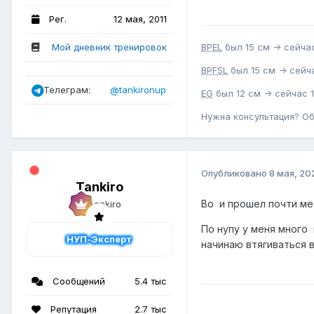
Рег.
12 мая, 2011
BPEL
был 15 см -> сейчас
Мой дневник тренировок
BPFSL
был 15 см -> сейча
Телеграм:
@tankironup
EG
был 12 см -> сейчас 1
Нужна консультация? О
Опубликовано
8 мая, 20
Tankiro
Во и прошел почти мес
По нупу у меня много
НУП-Эксперт
начинаю втягиваться в
Сообщений
5.4 тыс
Репутация
2.7 тыс