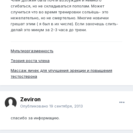
Член должен быть почти возбуждён и немного
сгибаться, но не складываться пополам. Может
случиться что во время тренировки сольёшь- это
нежелательно, но не смертельно. Многие новички
грешат этим ( я был в их числе). Если захочешь слить-
делай это минум за 2-3 часа до трени.
Мультиоргазменность
Теория роста члена
Массаж яичек для улучшения эрекции и повышения
тестостерона
Zeviron
Опубликовано
19 сентября, 2013
спасибо за информацию.