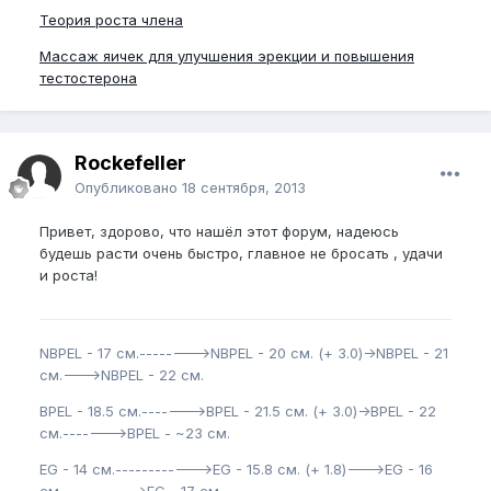
Теория роста члена
Массаж яичек для улучшения эрекции и повышения
тестостерона
Rockefeller
Опубликовано
18 сентября, 2013
Привет, здорово, что нашёл этот форум, надеюсь
будешь расти очень быстро, главное не бросать , удачи
и роста!
NBPEL - 17 см.-------->NBPEL - 20 см. (+ 3.0)->NBPEL - 21
см.--->NBPEL - 22 см.
BPEL - 18.5 см.------->BPEL - 21.5 см. (+ 3.0)->BPEL - 22
см.------->BPEL - ~23 см.
EG - 14 см.------------>EG - 15.8 см. (+ 1.8)--->EG - 16