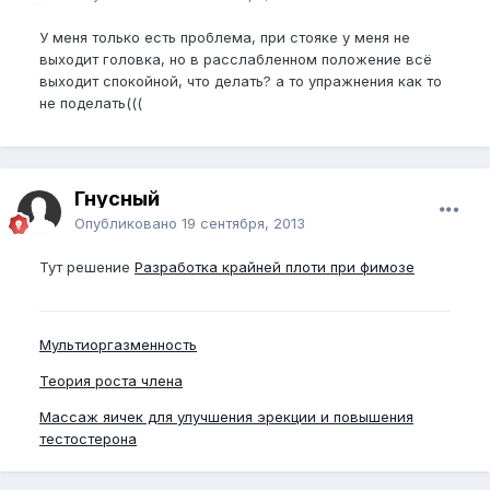
У меня только есть проблема, при стояке у меня не
выходит головка, но в расслабленном положение всё
выходит спокойной, что делать? а то упражнения как то
не поделать(((
Гнусный
Опубликовано
19 сентября, 2013
Тут решение
Разработка крайней плоти при фимозе
Мультиоргазменность
Теория роста члена
Массаж яичек для улучшения эрекции и повышения
тестостерона