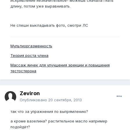
искривление незначительное- можешь сначала гнать
длину, потом уже выравнивать.
Не спеши выкладывать фото, смотри ЛС
Мультиоргазменность
Теория роста члена
Массаж яичек для улучшения эрекции и повышения
тестостерона
Zeviron
Опубликовано
20 сентября, 2013
так что за упражнения по выпрямлению?
а кроме вазелина? растительное масло например
подойдёт?