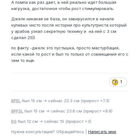
А помпа как раз дает, в ней реально идет большая
нагрузка, достаточноя чтобы рост стимулировать.
Джелк никакая не база, он завирусился в начале
нулевых чисто после истории про культутриста который
у арабов узнал секретную технику и на ней с 3 см
сделал 25))
по факту -джелк это пустышка, просто мастурбация,
если какой то рост и был то только от совмещения его с
чем то еще.
1
BPEL
был 15 см -> сейчас 22.3 см (прирост +7.3)
BPFSL
был 15 см -> сейчас 23.8 см (прирост +8.8)
EG
был 12 см -> сейчас 15 (прирост +3)
Нужна консультация? Обращайтесь |
Написать мне