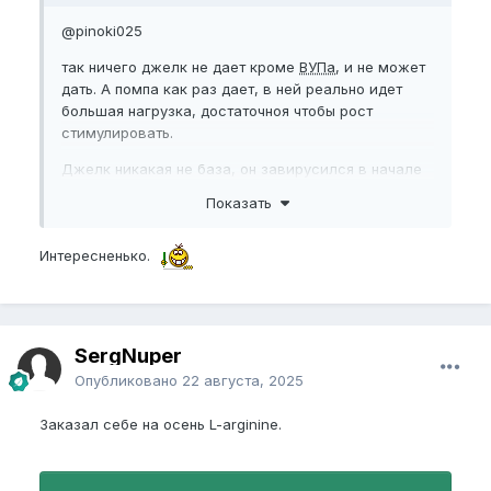
@pinoki025
так ничего джелк не дает кроме
ВУПа
, и не может
дать. А помпа как раз дает, в ней реально идет
большая нагрузка, достаточноя чтобы рост
стимулировать.
Джелк никакая не база, он завирусился в начале
нулевых чисто после истории про культутриста
Показать
который у арабов узнал секретную технику и на
ней с 3 см сделал 25))
Интересненько.
по факту -джелк это пустышка, просто
мастурбация, если какой то рост и был то только
от совмещения его с чем то еще.
SergNuper
Опубликовано
22 августа, 2025
Заказал себе на осень L-arginine.