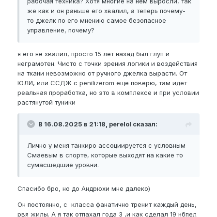
рабочая техника? Хотя многие на нем выросли, так
же как и он раньше его хвалил, а теперь почему-
то джелк по его мнению самое безопасное
управление, почему?
я его не хвалил, просто 15 лет назад был глуп и
неграмотен. Чисто с точки зрения логики и воздействия
на ткани невозможно от ручного джелка вырасти. От
ЮЛИ, или ССДЖ с penilizerom еще поверю, там идет
реальная проработка, но это в комплексе и при условии
растянутой туники
В 16.08.2025 в 21:18, perelol сказал:
Лично у меня танкиро ассоциируется с условным
Смаевым в спорте, которые выходят на какие то
сумасшедшие уровни.
Спасибо бро, но до Андрюхи мне далеко)
Он постоянно, с класса фанатично тренит каждый день,
рвя жилы. А я так отпахал года 3 ,и как сделал 19
нбпел