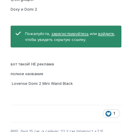
Doxy и Domi 2
Пожалуйста,
зарегистрируйтесь
или
войдите
,
чтобы увидеть скрытую ссылку.
вот такой! НЕ реклама
полное название
Lovense Domi 2 Mini Wand Black
1
BPEL
был 15 см -> сейчас 22.3 см (прирост +7.3)