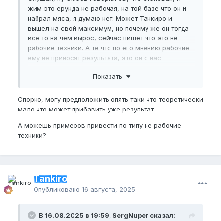
жим это ерунда не рабочая, на той базе что он и
набрал мяса, я думаю нет. Может Танкиро и
вышел на свой максимум, но почему же он тогда
все то на чем вырос, сейчас пишет что это не
рабочие техники. А те что по его мнению рабочие
ему не приносят результата, это он о нас
заботится? Проверяя параллельно на себе, а
Показать
вдруг и у него пробьет его пик.
Спорно, могу предположить опять таки что теоретически
мало что может прибавить уже результат.
А можешь примеров привести по типу не рабочие
техники?
Tankiro
Опубликовано
16 августа, 2025
В 16.08.2025 в 19:59, SergNuper сказал: