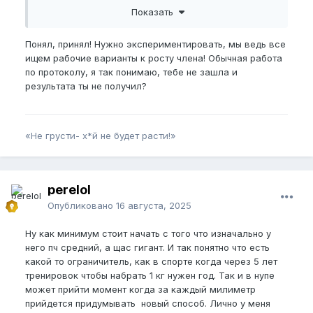
Показать
Теперь понял, не мое! Минимум 3-4 тренировки в
неделю мне нужно для прогресса. Плюс вибро
Понял, принял! Нужно экспериментировать, мы ведь все
девайсы начинаю использовать. О них тоже очень
ищем рабочие варианты к росту члена! Обычная работа
много отзывов крутых
по протоколу, я так понимаю, тебе не зашла и
результата ты не получил?
«Не грусти- х*й не будет расти!»
perelol
Опубликовано
16 августа, 2025
Ну как минимум стоит начать с того что изначально у
него пч средний, а щас гигант. И так понятно что есть
какой то ограничитель, как в спорте когда через 5 лет
тренировок чтобы набрать 1 кг нужен год. Так и в нупе
может прийти момент когда за каждый милиметр
прийдется придумывать новый способ. Лично у меня