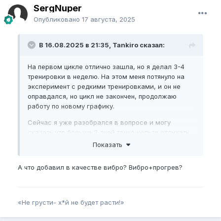
SergNuper
Опубликовано
17 августа, 2025
В 16.08.2025 в 21:35, Tankiro сказал:
На первом цикле отлично зашла, но я делал 3-4
тренировки в неделю. На этом меня потянуло на
эксперимент с редкими тренировками, и он не
оправдался, но цикл не закончен, продолжаю
работу по новому графику.
Сейчас я уже разобрался в вопросе и могу
сказать что больше 3 дней точно нельзя отдыхать,
иначе обнуляется результат предыдущей
Показать
тренировки. С вибро сегодня кстати новый рекорд
по растяжению увидел, доволен, вот тут инфа
А что добавил в качестве вибро? Вибро+прогрев?
годная. Экспериментировать нужно
«Не грусти- х*й не будет расти!»