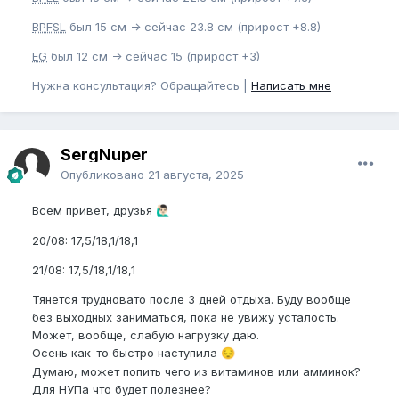
BPFSL
был 15 см -> сейчас 23.8 см (прирост +8.8)
EG
был 12 см -> сейчас 15 (прирост +3)
Нужна консультация? Обращайтесь |
Написать мне
SergNuper
Опубликовано
21 августа, 2025
Всем привет, друзья
🙋🏻‍♂️
20/08: 17,5/18,1/18,1
21/08: 17,5/18,1/18,1
Тянется трудновато после 3 дней отдыха. Буду вообще
без выходных заниматься, пока не увижу усталость.
Может, вообще, слабую нагрузку даю.
Осень как-то быстро наступила
😔
Думаю, может попить чего из витаминов или амминок?
Для НУПа что будет полезнее?