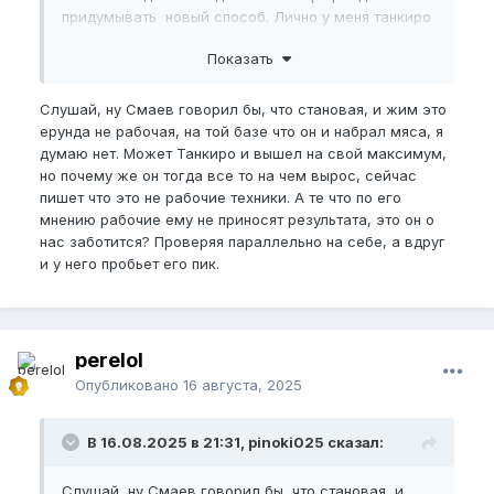
придумывать новый способ. Лично у меня танкиро
ассоциируется с условным Смаевым в спорте,
Показать
которые выходят на какие то сумасшедшие
уровни.
Слушай, ну Смаев говорил бы, что становая, и жим это
Будем надеяться что танкиро что то придумает и
ерунда не рабочая, на той базе что он и набрал мяса, я
нарастит до +10 см и конечно же зафиксирует это))
думаю нет. Может Танкиро и вышел на свой максимум,
но почему же он тогда все то на чем вырос, сейчас
пишет что это не рабочие техники. А те что по его
мнению рабочие ему не приносят результата, это он о
нас заботится? Проверяя параллельно на себе, а вдруг
и у него пробьет его пик.
perelol
Опубликовано
16 августа, 2025
В 16.08.2025 в 21:31, pinoki025 сказал:
Слушай, ну Смаев говорил бы, что становая, и