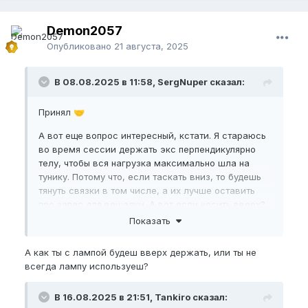
Demon2057
Опубликовано
21 августа, 2025
В 08.08.2025 в 11:58, SergNuper сказал:
Принял
🤝
А вот еще вопрос интересный, кстати. Я стараюсь
во время сессии держать экс перпендикулярно
телу, чтобы вся нагрузка максимально шла на
тунику. Потому что, если таскать вниз, то будешь
тянуть связки в том числе, а их лучше оставить
про запас для вешалки. А вот если носить вверх?
Имеет смысл чередовать направления? Одну
Показать
тренировку прямо, вторую вверх.
А как ты с лампой будеш вверх держать, или ты не
всегда лампу используеш?
В 16.08.2025 в 21:51, Tankiro сказал: