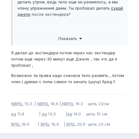
делать утром, ведь тело еще не размялось, а мы
члену упражнения даем. Ты пробовал делать
сухой
джелк
после экстендера?
Показать
Я делал до экстендера потом через час экстендер
потом ещё через 30 минут ещё Джелк , так что да я
пробовал ,
Возможно ты права надо сначала тело размять , потом
член ) думаю с попы самое то начать (шучу) бред !!
NBPEL
15,0. |
NBPEL
18,6 |.
NBPEL
19.3 цель 22см
eg
11,8 |
eg
13,5 |
eg
14.0 цель 15 см
BPEL
16.4 |
BPEL
19,4 |.
BPEL
20.9 цель 23 см