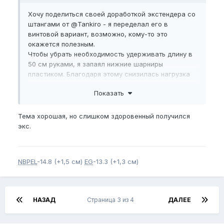
Хочу поделиться своей доработкой экстендера со
штангами от
@Tankiro
- я переделал его в
винтовой вариант, возможно, кому-то это
окажется полезным.
Чтобы убрать необходимость удерживать длину в
50 см руками, я запаял нижние шарниры
пластиком. Благодаря этому снизилась нагрузка
на мошонку.
Показать
В ближайшем ларьке я купил длинную шпильку и
вкрутил её в штангу. Так как резьбы оказались
разными, а знакомых токарей в этой стране у меня
Тема хорошая, но слишком здоровенный получился
нет, пришлось закрутить «в силовую» и
экс.
дополнительно зафиксировать соединение
холодной сваркой. Сверху притянул гайкой для
надёжности.
NBPEL
-14.8 (+1,5 см)
EG
-13.3 (+1,3 см)
В верхней опоре экстендера я сделал отверстия
под штангу так, чтобы конструкция оставалась
рабочей и для обычного ношения. Всё остальное
хорошо видно на фото.
НАЗАД
Страница 3 из 4
ДАЛЕЕ
Пожалуйста,
зарегистрируйтесь
или