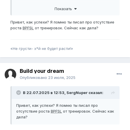
приходит в норму. Задумавшись над этим, я
Показать
перестал делать тренировки утром. Моя теория
подтвердилась - член тянется!
2) Я стартую не с -5
BPFSL
, а с -3. Для меня так
Привет, как успехи? Я помню ты писал про отсутствие
лучше, потому что раньше, под конец тренировки у
роста
BPFSL
от тренировок. Сейчас как дела?
меня еще оставался зазор, для того чтобы
растянуть член и вставить штангу, а теперь нет - я
докручиваю крутилками.
«Не грусти- х*й не будет расти!»
Build your dream
Опубликовано
23 июля, 2025
В 22.07.2025 в 12:53, SergNuper сказал:
Привет, как успехи? Я помню ты писал про
отсутствие роста
BPFSL
от тренировок. Сейчас как
дела?