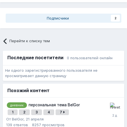
ускоренной доставки.
Пожалуйста,
зарегистрируйтесь
или
Подписчики
2
войдите
, чтобы увидеть скрытое
изображение.
Перейти к списку тем
Последние посетители
0 пользователей онлайн
Ни одного зарегистрированного пользователя не
просматривает данную страницу
Похожий контент
персональная тема BelGor
дневник
1
2
3
4
7
От BelGor,
21 апреля
139
ответов
8257
просмотров