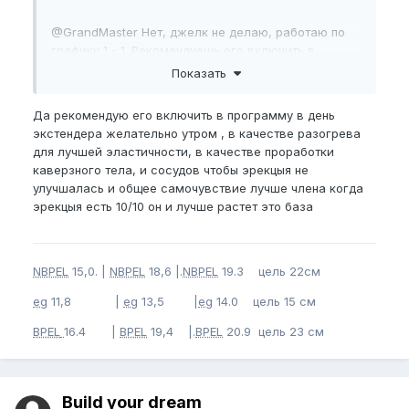
@GrandMaster
Нет, джелк не делаю, работаю по
графику 1 - 1. Рекомендуешь его включить в
программу, в день экстендера?
Показать
Да рекомендую его включить в программу в день
экстендера желательно утром , в качестве разогрева
для лучшей эластичности, в качестве проработки
каверзного тела, и сосудов чтобы эрекцыя не
улучшалась и общее самочувствие лучше члена когда
эрекцыя есть 10/10 он и лучше растет это база
NBPEL
15,0. |
NBPEL
18,6 |.
NBPEL
19.3 цель 22см
eg
11,8 |
eg
13,5 |
eg
14.0 цель 15 см
BPEL
16.4 |
BPEL
19,4 |.
BPEL
20.9 цель 23 см
Build your dream