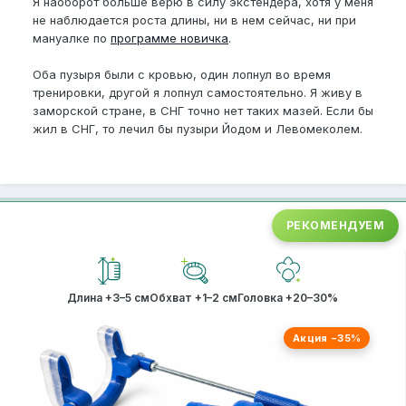
Я наоборот больше верю в силу экстендера, хотя у меня
не наблюдается роста длины, ни в нем сейчас, ни при
мануалке по
программе новичка
.
Оба пузыря были с кровью, один лопнул во время
тренировки, другой я лопнул самостоятельно. Я живу в
заморской стране, в СНГ точно нет таких мазей. Если бы
жил в СНГ, то лечил бы пузыри Йодом и Левомеколем.
РЕКОМЕНДУЕМ
Длина +3–5 см
Обхват +1–2 см
Головка +20–30%
Акция −35%