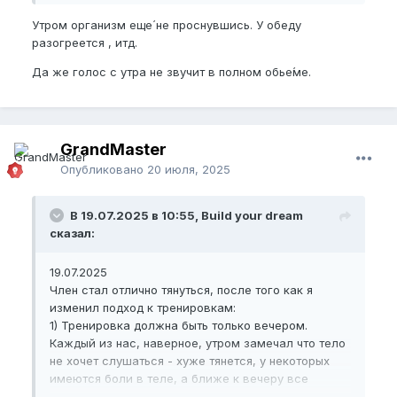
Утром организм еще́ не проснувшись. У обеду
разогреется , итд.
Да же голос с утра не звучит в полном обье́ме.
GrandMaster
Опубликовано
20 июля, 2025
В 19.07.2025 в 10:55, Build your dream
сказал:
19.07.2025
Член стал отлично тянуться, после того как я
изменил подход к тренировкам:
1) Тренировка должна быть только вечером.
Каждый из нас, наверное, утром замечал что тело
не хочет слушаться - хуже тянется, у некоторых
имеются боли в теле, а ближе к вечеру все
приходит в норму. Задумавшись над этим, я