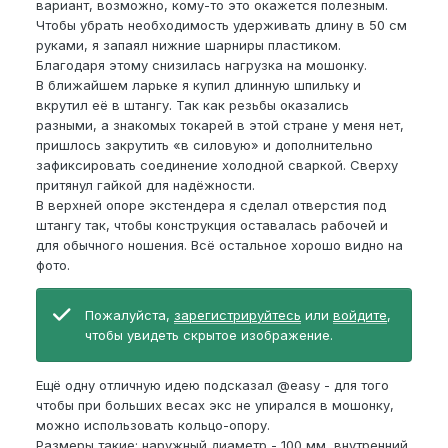
вариант, возможно, кому-то это окажется полезным.
Чтобы убрать необходимость удерживать длину в 50 см
руками, я запаял нижние шарниры пластиком.
Благодаря этому снизилась нагрузка на мошонку.
В ближайшем ларьке я купил длинную шпильку и
вкрутил её в штангу. Так как резьбы оказались
разными, а знакомых токарей в этой стране у меня нет,
пришлось закрутить «в силовую» и дополнительно
зафиксировать соединение холодной сваркой. Сверху
притянул гайкой для надёжности.
В верхней опоре экстендера я сделал отверстия под
штангу так, чтобы конструкция оставалась рабочей и
для обычного ношения. Всё остальное хорошо видно на
фото.
Пожалуйста,
зарегистрируйтесь
или
войдите
,
чтобы увидеть скрытое изображение.
Ещё одну отличную идею подсказал @easy - для того
чтобы при больших весах экс не упирался в мошонку,
можно использовать кольцо-опору.
Размеры такие: наружный диаметр - 100 мм, внутренний