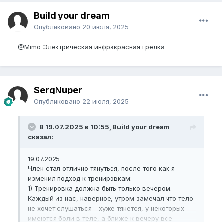
джелков и прочих сосудистых?
Build your dream
Пожалуйста,
зарегистрируйтесь
или
Опубликовано
20 июля, 2025
войдите
, чтобы увидеть скрытое
изображение.
@Mimo
Электрическая инфракрасная грелка
Пожалуйста,
зарегистрируйтесь
или
войдите
, чтобы увидеть скрытое
SergNuper
изображение.
Опубликовано
22 июля, 2025
В 19.07.2025 в 10:55, Build your dream
сказал:
19.07.2025
Член стал отлично тянуться, после того как я
изменил подход к тренировкам:
1) Тренировка должна быть только вечером.
Каждый из нас, наверное, утром замечал что тело
не хочет слушаться - хуже тянется, у некоторых
имеются боли в теле, а ближе к вечеру все