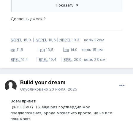
Показать
перестал делать тренировки утром. Моя теория
подтвердилась - член тянется!
2) Я стартую не с -5
BPFSL
, а с -3. Для меня так
Делаешь джелк ?
лучше, потому что раньше, под конец тренировки у
меня еще оставался зазор, для того чтобы
растянуть член и вставить штангу, а теперь нет - я
NBPEL
15,0. |
NBPEL
18,6 |.
NBPEL
19.3 цель 22см
докручиваю крутилками.
eg
11,8 |
eg
13,5 |
eg
14.0 цель 15 см
BPEL
16.4 |
BPEL
19,4 |.
BPEL
20.9 цель 23 см
Build your dream
Опубликовано
20 июля, 2025
Всем привет!
@DELOVOY
Ты еще раз подтвердил мои
предположения, вроде может что просто, но не все
понимают.