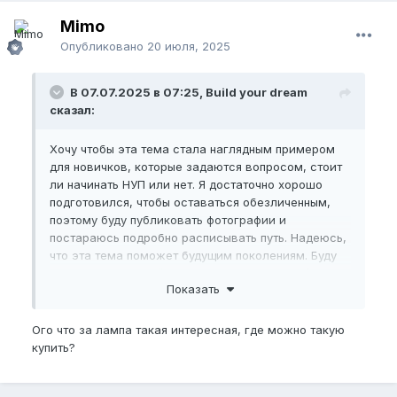
Mimo
Опубликовано
20 июля, 2025
В 07.07.2025 в 07:25, Build your dream
сказал:
Хочу чтобы эта тема стала наглядным примером
для новичков, которые задаются вопросом, стоит
ли начинать НУП или нет. Я достаточно хорошо
подготовился, чтобы оставаться обезличенным,
поэтому буду публиковать фотографии и
постараюсь подробно расписывать путь. Надеюсь,
что эта тема поможет будущим поколениям. Буду
заниматься по
этой
программе в графике 3/1.
Показать
Сразу прикреплю фотографии с тренировки.
Подскажите, в каком положении должны быть
Ого что за лампа такая интересная, где можно такую
крутилки на экстендере?
купить?
Правильно я понимаю, что работая по
программе
,
я должен заниматься только с экстендером, без