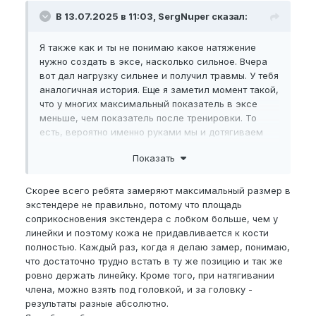
В 13.07.2025 в 11:03, SergNuper сказал:
Я также как и ты не понимаю какое натяжение
нужно создать в эксе, насколько сильное. Вчера
вот дал нагрузку сильнее и получил травмы. У тебя
аналогичная история. Еще я заметил момент такой,
что у многих максимальный показатель в эксе
меньше, чем показатель после тренировки. То
есть, вероятно именно руками мы и дотягиваем
результат, но уже на эластичном члене после
Показать
экса. Руками к тому же создается динамическая
нагрузка, а в эксе она статическая.
Скорее всего ребята замеряют максимальный размер в
Ответь, пожалуйста, на мой вопрос. Это важно,
экстендере не правильно, потому что площадь
спасибо
🤝
соприкосновения экстендера с лобком больше, чем у
линейки и поэтому кожа не придавливается к кости
полностью. Каждый раз, когда я делаю замер, понимаю,
что достаточно трудно встать в ту же позицию и так же
ровно держать линейку. Кроме того, при натягивании
члена, можно взять под головкой, и за головку -
результаты разные абсолютно.