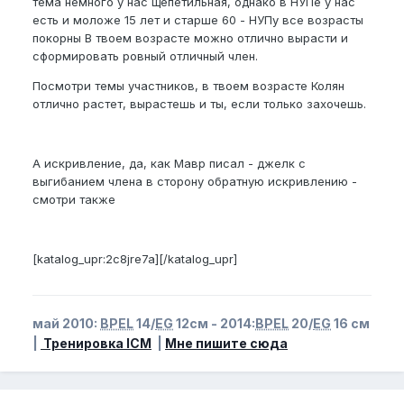
тема немного у нас щепетильная, однако в НУПе у нас
есть и моложе 15 лет и старше 60 - НУПу все возрасты
покорны В твоем возрасте можно отлично вырасти и
сформировать ровный отличный член.
Посмотри темы участников, в твоем возрасте Колян
отлично растет, вырастешь и ты, если только захочешь.
А искривление, да, как Мавр писал - джелк с
выгибанием члена в сторону обратную искривлению -
смотри также
[katalog_upr:2c8jre7a][/katalog_upr]
май 2010:
BPEL
14/
EG
12см - 2014:
BPEL
20/
EG
16 см
|
Тренировка ICM
|
Мне пишите сюда