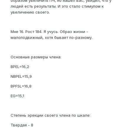
образом увеличить ПЧ, но нашел вас, увидел, что у
людей есть результаты. И это стало стимулом к
увеличению своего.
Мне 16. Рост 184. Я учусь. Образ жизни -
малоподвижный, хотя бывает по-разному.
Основные размеры члена:
BPEL=16,2
NBPEL=15,9
BPFSL=16,8
EG=15,1
Степень эрекции своего члена по шкале:
Твердая - 8